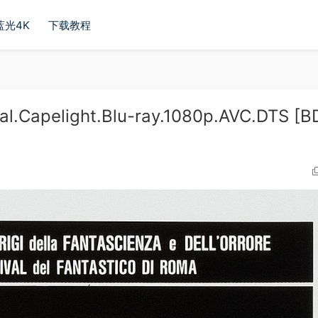
蓝光4K
下载教程
l.Capelight.Blu-ray.1080p.AVC.DTS [B