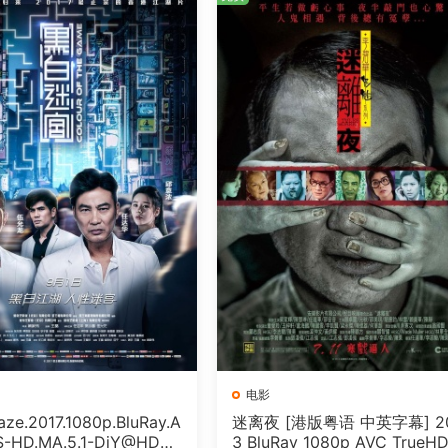
电影
e.2017.1080p.BluRay.A
迷离夜 [港版粤语 中英字幕] 2
S-HD.MA.5.1-DiY@HDHo
3 BluRay 1080p AVC TrueHD