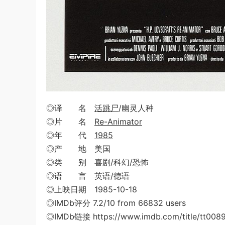
◎译 名
活跳尸
/幽灵人种
◎片 名
Re-Animator
◎年 代
1985
◎产 地 美国
◎类 别 喜剧/科幻/恐怖
◎语 言 英语/德语
◎上映日期 1985-10-18
◎IMDb评分 7.2/10 from 66832 users
◎IMDb链接 https://www.imdb.com/title/tt008