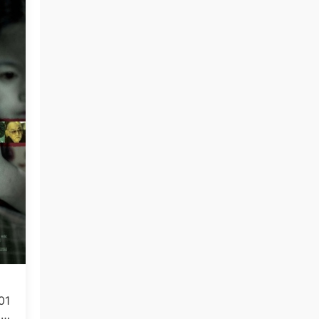
01
5.