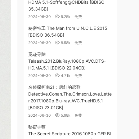
HDMA 5.1-Softfeng@CHDBits [BDISO
35.34GB]
2024-06-30
5.25k
免费
秘密特工 The Man from U.N.C.L.E 2015
[BDISO 36.54GB]
2024-06-30
8.58k
免费
觅迹寻踪
Talaash.2012.BluRay.1080p.AVC.DTS-
HD.MA.5.1 [BDISO 22.04GB]
2024-06-30
4.71k
免费
名侦探柯南21：唐红的恋歌
Detective.Conan.The.Crimson.Love.Lette
r.2017.1080p.Blu-ray.AVC.TrueHD.5.1
[BDISO 23.01GB]
2024-06-30
5.98k
免费
秘密手稿
The.Secret.Scripture.2016.1080p.GER.Bl