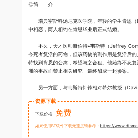
◎简 介
瑞典密斯科汤尼克医学院，年轻的学生肯恩（Bruce A
中相恋，两人相约在肯恩毕业后正式结婚。
不久，天才医师赫伯特•韦斯特（Jeffrey C
令死者复活的药物，但该药物的副作用是复活后的
特找到肯恩的公寓，希望与之合租。他始终不忘复
洲的事故而禁止相关研究，最终酿成一起惨案。
另一方面，与韦斯特针锋相对希尔教授（David 
资源下载
免费
下载价格
如果使用BT软件下载无速度请参考：
https://www.dtsma