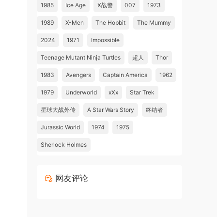
1985
Ice Age
X战警
007
1973
1989
X-Men
The Hobbit
The Mummy
2024
1971
Impossible
Teenage Mutant Ninja Turtles
超人
Thor
1983
Avengers
Captain America
1962
1979
Underworld
xXx
Star Trek
星球大战外传
A Star Wars Story
终结者
Jurassic World
1974
1975
Sherlock Holmes
网友评论