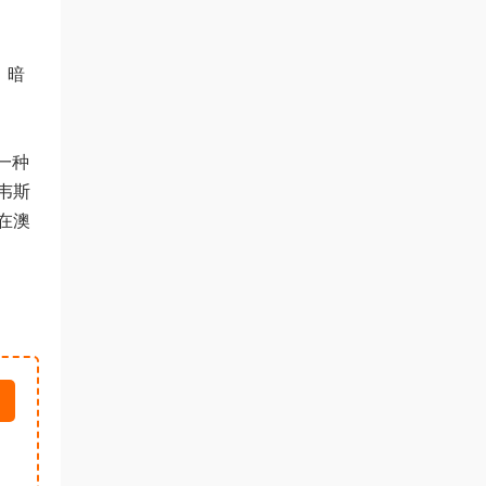
）暗
一种
韦斯
在澳