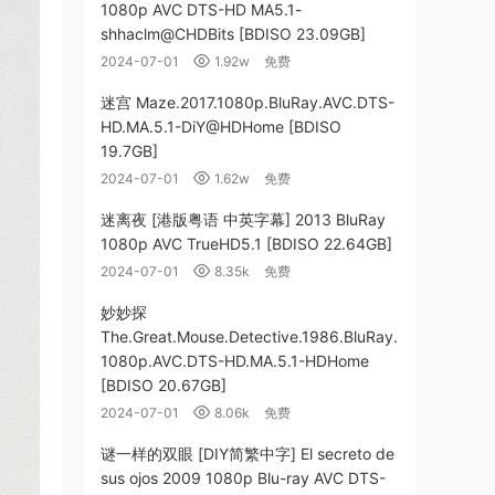
1080p AVC DTS-HD MA5.1-
shhaclm@CHDBits [BDISO 23.09GB]
2024-07-01
1.92w
免费
迷宫 Maze.2017.1080p.BluRay.AVC.DTS-
HD.MA.5.1-DiY@HDHome [BDISO
19.7GB]
2024-07-01
1.62w
免费
迷离夜 [港版粤语 中英字幕] 2013 BluRay
1080p AVC TrueHD5.1 [BDISO 22.64GB]
2024-07-01
8.35k
免费
妙妙探
The.Great.Mouse.Detective.1986.BluRay.
1080p.AVC.DTS-HD.MA.5.1-HDHome
[BDISO 20.67GB]
2024-07-01
8.06k
免费
谜一样的双眼 [DIY简繁中字] El secreto de
sus ojos 2009 1080p Blu-ray AVC DTS-