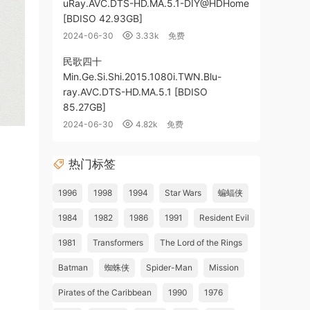
uRay.AVC.DTS-HD.MA.5.1-DIY@HDHome
[BDISO 42.93GB]
2024-06-30
3.33k
免费
民歌四十
Min.Ge.Si.Shi.2015.1080i.TWN.Blu-
ray.AVC.DTS-HD.MA.5.1 [BDISO
85.27GB]
2024-06-30
4.82k
免费
热门标签
1996
1998
1994
Star Wars
蝙蝠侠
1984
1982
1986
1991
Resident Evil
1981
Transformers
The Lord of the Rings
Batman
蜘蛛侠
Spider-Man
Mission
Pirates of the Caribbean
1990
1976