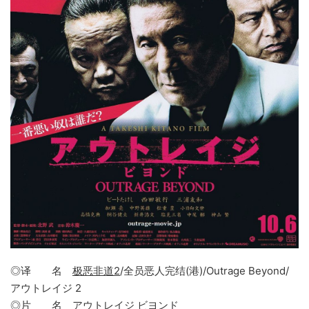
◎译 名
极恶非道2
/全员恶人完结(港)/Outrage Beyond/
アウトレイジ 2
◎片 名
アウトレイジ ビヨンド