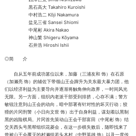
黒石高大 Takahiro Kuroishi
中村浩二 Kôji Nakamura
盐见三省 Sansei Shiomi
中尾彬 Akira Nakao
神山繁 Shigeru Kôyama
石井浩 Hiroshi Ishii
◎简 介
自从五年前成功篡位以来，加藤（三浦友和 饰）在石原
（加濑亮 饰）的辅佐下带领山王会蹿升为关东最大暴力团，他
们以经济利益为主要导向并逐渐将触角伸向政界，一时间风光
无限。另一方面，组织内老派干部受到排挤，心存不满；警方
敏锐注意到山王会的动向，暗中部署有针对性的坏灭行动；狡
猾的片冈刑警（小日向文世 饰）出于自身利益，谋划着以黑制
黑的凶险棋局。片冈首先策动山王会干部富田（中尾彬 饰）结
交关西头号黑帮组织花菱会，在这一步棋失败后，随即找来了
曾被山王会覆灭的村濑组若头木村（中野英雄 饰）以及一度传