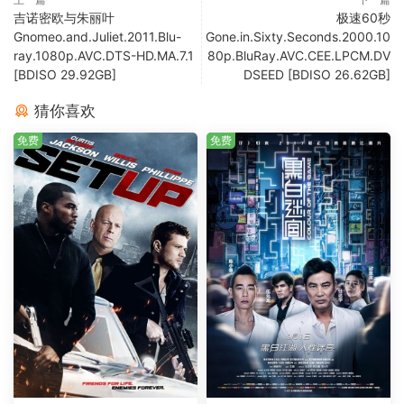
吉诺密欧与朱丽叶
极速60秒
Gnomeo.and.Juliet.2011.Blu-
Gone.in.Sixty.Seconds.2000.10
ray.1080p.AVC.DTS-HD.MA.7.1
80p.BluRay.AVC.CEE.LPCM.DV
[BDISO 29.92GB]
DSEED [BDISO 26.62GB]
猜你喜欢
免费
免费