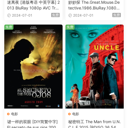
迷离夜 [港版粤语 中英字幕] 2
妙妙探 The.Great.Mouse.De
013 BluRay 1080p AVC Tru
tective.1986.BluRay.1080p.
eHD5.1 [BDISO 22.64GB]
AVC.DTS-HD.MA.5.1-HDHo
免费
免费
2024-07-01
2024-07-01
me [BDISO 20.67GB]
免费
免费
电影
电影
谜一样的双眼 [DIY简繁中字]
秘密特工 The Man from U.N.
El secreto de sus ojos 2009
C.L.E 2015 [BDISO 36.54G