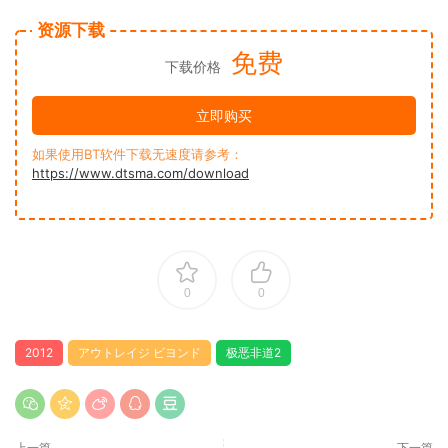
资源下载
免费
下载价格
立即购买
如果使用BT软件下载无速度请参考：
https://www.dtsma.com/download
0
0
2012
アウトレイジ ビヨンド
极恶非道2
上一篇
下一篇