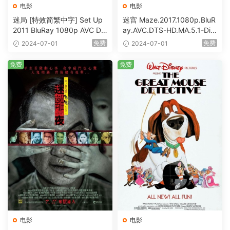
电影
电影
迷局 [特效简繁中字] Set Up
迷宫 Maze.2017.1080p.BluR
2011 BluRay 1080p AVC DT
ay.AVC.DTS-HD.MA.5.1-DiY
S-HD MA5.1-shhaclm@CHD
@HDHome [BDISO 19.7GB]
免费
免费
2024-07-01
2024-07-01
Bits [BDISO 23.09GB]
免费
免费
电影
电影