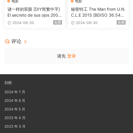
电影
电影
谜一样的双眼 [DIY简繁中字]
秘密特工 The Man from U.N.
El secreto de sus ojos 2009
C.L.E 2015 [BDISO 36.54G
1080p Blu-ray AVC DTS-HD
B]
免费
免费
2024-06-30
2024-06-30
MA 5.1-Softfeng@CHDBits
[BDISO 35.34GB]
评论
0
请先
登录
归档
2024 年 7 月
2024 年 6 月
2024 年 5 月
2023 年 4 月
2023 年 3 月