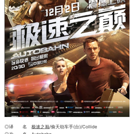
◎译 名
极速之巅
/偷天劫车手(台)/Collide