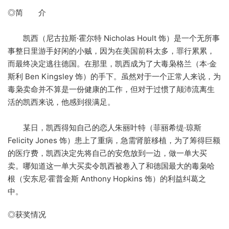
◎简 介
凯西（尼古拉斯·霍尔特 Nicholas Hoult 饰）是一个无所事
事整日里游手好闲的小贼，因为在美国前科太多，罪行累累，
而最终决定逃往德国。在那里，凯西成为了大毒枭格兰（本·金
斯利 Ben Kingsley 饰）的手下。虽然对于一个正常人来说，为
毒枭卖命并不算是一份健康的工作，但对于过惯了颠沛流离生
活的凯西来说，他感到很满足。
某日，凯西得知自己的恋人朱丽叶特（菲丽希缇·琼斯
Felicity Jones 饰）患上了重病，急需肾脏移植，为了筹得巨额
的医疗费，凯西决定先将自己的安危放到一边，做一单大买
卖。哪知道这一单大买卖令凯西被卷入了和德国最大的毒枭哈
根（安东尼·霍普金斯 Anthony Hopkins 饰）的利益纠葛之
中。
◎获奖情况