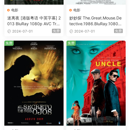
电影
电影
迷离夜 [港版粤语 中英字幕] 2
妙妙探 The.Great.Mouse.De
013 BluRay 1080p AVC Tru
tective.1986.BluRay.1080p.
eHD5.1 [BDISO 22.64GB]
AVC.DTS-HD.MA.5.1-HDHo
免费
免费
2024-07-01
2024-07-01
me [BDISO 20.67GB]
免费
免费