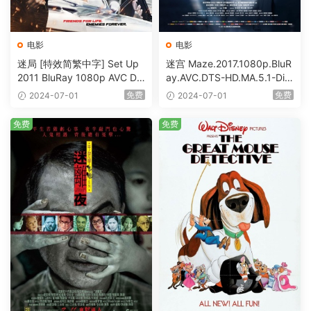
电影
电影
迷局 [特效简繁中字] Set Up
迷宫 Maze.2017.1080p.BluR
2011 BluRay 1080p AVC DT
ay.AVC.DTS-HD.MA.5.1-DiY
S-HD MA5.1-shhaclm@CHD
@HDHome [BDISO 19.7GB]
免费
免费
2024-07-01
2024-07-01
Bits [BDISO 23.09GB]
免费
免费