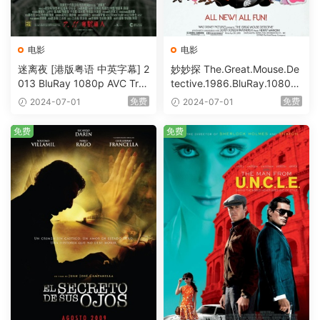
电影
电影
迷离夜 [港版粤语 中英字幕] 2
妙妙探 The.Great.Mouse.De
013 BluRay 1080p AVC Tru
tective.1986.BluRay.1080p.
eHD5.1 [BDISO 22.64GB]
AVC.DTS-HD.MA.5.1-HDHo
免费
免费
2024-07-01
2024-07-01
me [BDISO 20.67GB]
免费
免费