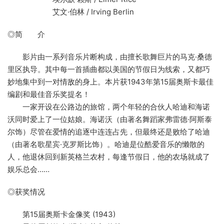
艾文·伯林 / Irving Berlin
◎简 介
影片由一系列音乐片断构成，由擅长歌舞巨片的马克·桑德
里区执导。其中每一首插曲都以美国的节假日为线索，又都巧
妙地集中到一对情敌的身上。本片获1943年第15届奥斯卡最佳
编剧和最佳音乐奖提名！
一家开设在公路边的旅馆，两个年轻的合伙人哈迪和海诺
沃同时爱上了一位姑娘。海诺沃（由著名舞蹈家弗雷德·阿斯泰
尔饰）尽管在爱情的追逐中连连占先，但最终还是败给了哈迪
（由著名歌星宾·克罗斯比饰）。哈迪是位酷爱音乐的懒散的
人，他退休回到新英格兰农村，每逢节假日，他的农场就成了
娱乐总会……
◎获奖情况
第15届奥斯卡金像奖 (1943)