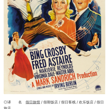
◎译 名
假日旅馆
/ 假期饭店 / 假日客栈 / 欢乐饭店 / 假日
旅店