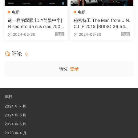
电影
电影
谜一样的双眼 [DIY简繁中字]
秘密特工 The Man from U.N.
El secreto de sus ojos 2009
C.L.E 2015 [BDISO 36.54G
1080p Blu-ray AVC DTS-HD
B]
免费
免费
2024-06-30
2024-06-30
MA 5.1-Softfeng@CHDBits
[BDISO 35.34GB]
评论
0
请先
登录
归档
2024 年 7 月
2024 年 6 月
2024 年 5 月
2023 年 4 月