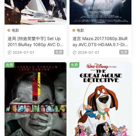
电影
电影
迷局 [特效简繁中字] Set Up
迷宫 Maze.2017.1080p.BluR
2011 BluRay 1080p AVC DT
ay.AVC.DTS-HD.MA.5.1-DiY
S-HD MA5.1-shhaclm@CHD
@HDHome [BDISO 19.7GB]
免费
免费
2024-07-01
2024-07-01
Bits [BDISO 23.09GB]
免费
免费