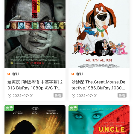
电影
电影
迷离夜 [港版粤语 中英字幕] 2
妙妙探 The.Great.Mouse.De
013 BluRay 1080p AVC Tru
tective.1986.BluRay.1080p.
eHD5.1 [BDISO 22.64GB]
AVC.DTS-HD.MA.5.1-HDHo
免费
免费
2024-07-01
2024-07-01
me [BDISO 20.67GB]
免费
免费