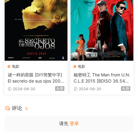
电影
电影
谜一样的双眼 [DIY简繁中字]
秘密特工 The Man from U.N.
El secreto de sus ojos 2009
C.L.E 2015 [BDISO 36.54G
1080p Blu-ray AVC DTS-HD
B]
免费
免费
2024-06-30
2024-06-30
MA 5.1-Softfeng@CHDBits
[BDISO 35.34GB]
评论
0
请先
登录