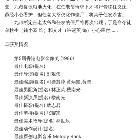
变。九叔提议就地火化，在任老爷请求下才将尸骨移往义庄。
虽经小心看护，但任老太爷仍化作僵尸，将其子任发杀害。
九叔断定任老太爷和任发的僵尸将再次出现，于是命令徒
弟秋生（钱小豪 饰）和文才（许冠英 饰）小心应付……
◎获奖情况
第5届香港电影金像奖 (1986)
最佳电影(提名)
最佳导演(提名) 刘观伟
最佳编剧(提名) 司徒慧焯,黄炳耀,黄鹰
最佳男配角(提名) 林正英,楼南光
最佳新演员(提名) 楼南光
最佳摄影(提名) 敖志君
最佳剪接(提名) 张耀宗
最佳美术指导(提名) 林世乐
最佳动作设计(提名)
最佳原创电影音乐 Melody Bank