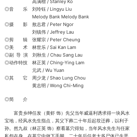
高满楷 / Stanley Ko
◎音 乐 刘玲钰 / Lingyu Liu
Melody Bank Melody Bank
◎摄 影 敖志君 / Peter Ngor
刘镇伟 / Jeffrey Lau
◎剪 辑 张耀宗 / Peter Cheung
◎美 术 林世乐 / Sai Kan Lam
◎副 导 演 刘秋生 / Chau Sang Lau
◎动作特技 林正英 / Ching-Ying Lam
元武 / Wu Yuan
◎其 它 周少龙 / Shao Lung Chou
黄志明 / Wong Chi-Ming
◎简 介
富贵乡绅任发（黄虾 饰）先父当年威逼利诱求得一块风水
宝地，经风水先生指点，其父下葬二十年后起坟迁葬，以利子
孙。然九叔（林正英 饰）察看墓穴得知，当年风水先生与任家
私怨在身，在墓穴中做下手脚，二十年后任老太爷尸体已生恶