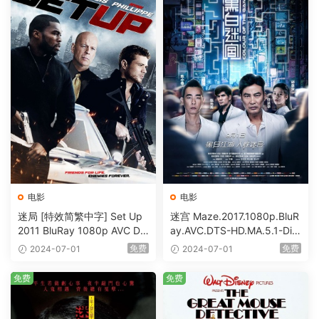
电影
电影
迷局 [特效简繁中字] Set Up
迷宫 Maze.2017.1080p.BluR
2011 BluRay 1080p AVC DT
ay.AVC.DTS-HD.MA.5.1-DiY
S-HD MA5.1-shhaclm@CHD
@HDHome [BDISO 19.7GB]
免费
免费
2024-07-01
2024-07-01
Bits [BDISO 23.09GB]
免费
免费