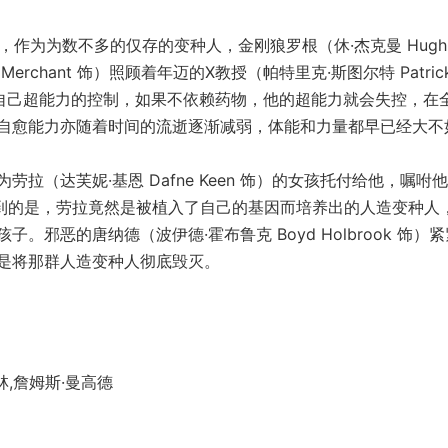
作为为数不多的仅存的变种人，金刚狼罗根（休·杰克曼 Hugh
 Merchant 饰）照顾着年迈的X教授（帕特里克·斯图尔特 Patric
对于自己超能力的控制，如果不依赖药物，他的超能力就会失控，在
自愈能力亦随着时间的流逝逐渐减弱，体能和力量都早已经大不
达芙妮·基恩 Dafne Keen 饰）的女孩托付给他，嘱咐
想到的是，劳拉竟然是被植入了自己的基因而培养出的人造变种人
邪恶的唐纳德（波伊德·霍布鲁克 Boyd Holbrook 饰）
是将那群人造变种人彻底毁灭。
,詹姆斯·曼高德