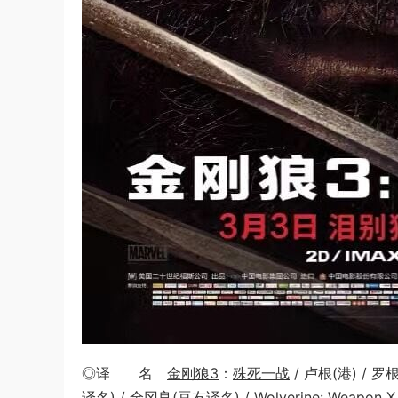
◎译 名
金刚狼3
：
殊死一战
/ 卢根(港) / 
译名) / 全冈良(豆友译名) / Wolverine: Weapon X /