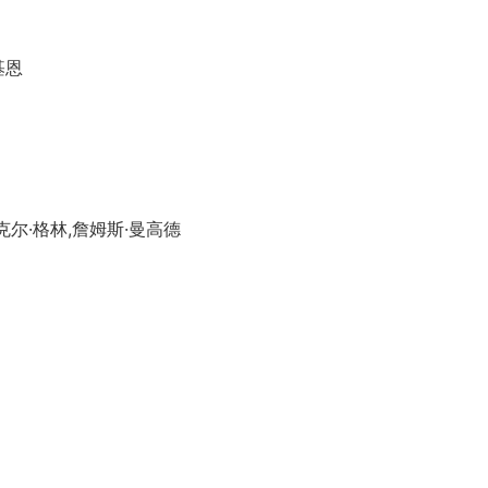
基恩
尔·格林,詹姆斯·曼高德