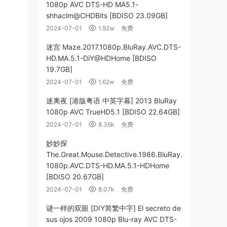
1080p AVC DTS-HD MA5.1-
shhaclm@CHDBits [BDISO 23.09GB]
2024-07-01
1.92w
免费
迷宫 Maze.2017.1080p.BluRay.AVC.DTS-
HD.MA.5.1-DiY@HDHome [BDISO
19.7GB]
2024-07-01
1.62w
免费
迷离夜 [港版粤语 中英字幕] 2013 BluRay
1080p AVC TrueHD5.1 [BDISO 22.64GB]
2024-07-01
8.36k
免费
妙妙探
The.Great.Mouse.Detective.1986.BluRay.
1080p.AVC.DTS-HD.MA.5.1-HDHome
[BDISO 20.67GB]
2024-07-01
8.07k
免费
谜一样的双眼 [DIY简繁中字] El secreto de
sus ojos 2009 1080p Blu-ray AVC DTS-