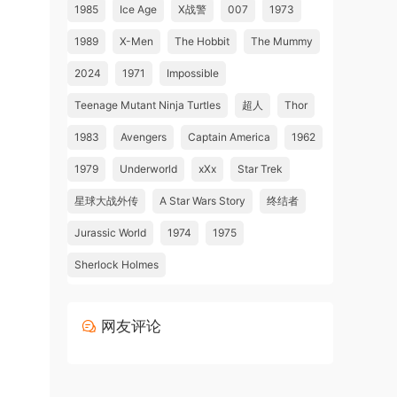
1985
Ice Age
X战警
007
1973
1989
X-Men
The Hobbit
The Mummy
2024
1971
Impossible
Teenage Mutant Ninja Turtles
超人
Thor
1983
Avengers
Captain America
1962
1979
Underworld
xXx
Star Trek
星球大战外传
A Star Wars Story
终结者
Jurassic World
1974
1975
Sherlock Holmes
网友评论