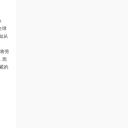
k
全球
如从
他将劳
，而
紧紧的