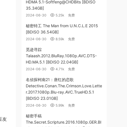
HDMA 5.1-Softfeng@CHDBits [BDISO
35.34GB]
2024-06-30
5.25k
免费
秘密特工 The Man from U.N.C.L.E 2015
[BDISO 36.54GB]
2024-06-30
8.59k
免费
觅迹寻踪
Talaash.2012.BluRay.1080p.AVC.DTS-
HD.MA.5.1 [BDISO 22.04GB]
2024-06-30
4.71k
免费
名侦探柯南21：唐红的恋歌
Detective.Conan.The.Crimson.Love.Lette
r.2017.1080p.Blu-ray.AVC.TrueHD.5.1
[BDISO 23.01GB]
2024-06-30
5.99k
免费
秘密手稿
(豆友
The.Secret.Scripture.2016.1080p.GER.Bl