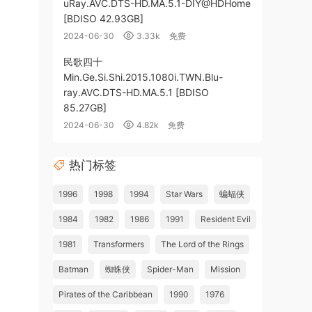
uRay.AVC.DTS-HD.MA.5.1-DIY@HDHome
[BDISO 42.93GB]
2024-06-30
3.33k
免费
民歌四十
Min.Ge.Si.Shi.2015.1080i.TWN.Blu-
ray.AVC.DTS-HD.MA.5.1 [BDISO
85.27GB]
2024-06-30
4.82k
免费
热门标签
1996
1998
1994
Star Wars
蝙蝠侠
1984
1982
1986
1991
Resident Evil
1981
Transformers
The Lord of the Rings
Batman
蜘蛛侠
Spider-Man
Mission
Pirates of the Caribbean
1990
1976