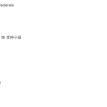
derale
 饰 变种小孩
t