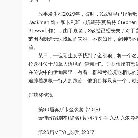
故事发生在2029年，彼时，X战警早已经解散，
Jackman 饰）和卡利班（斯戴芬·莫昌特 Stephen
Stewart 饰），由于衰老，X教授已经丧失了
范围内制造无法挽回的灾难。不仅如此，金刚狼的
前。
某日，一位陌生女子找到了金刚狼，将一个名为劳拉（
拉送往位于加拿大边境的“伊甸园”。让罗根没有
在传说中的伊甸园里，有着一群和劳拉境遇相似的孩子。
追踪着罗根一行人的踪迹，他的目标只有一个，就
◎获奖情况
第90届奥斯卡金像奖 (2018)
最佳改编剧本(提名) 斯科特·弗兰克,迈克尔·格林
第26届MTV电影奖 (2017)