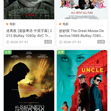
电影
电影
迷离夜 [港版粤语 中英字幕] 2
妙妙探 The.Great.Mouse.De
013 BluRay 1080p AVC Tru
tective.1986.BluRay.1080p.
eHD5.1 [BDISO 22.64GB]
AVC.DTS-HD.MA.5.1-HDHo
免费
免费
2024-07-01
2024-07-01
me [BDISO 20.67GB]
免费
免费