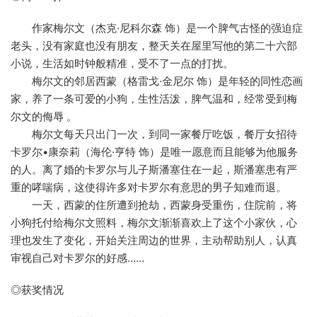
作家梅尔文（杰克·尼科尔森 饰）是一个脾气古怪的强迫症
老头，没有家庭也没有朋友，整天关在屋里写他的第二十六部
小说，生活如时钟般精准，受不了一点的打扰。
梅尔文的邻居西蒙（格雷戈·金尼尔 饰）是年轻的同性恋画
家，养了一条可爱的小狗，生性活泼，脾气温和，经常受到梅
尔文的侮辱 。
梅尔文每天只出门一次，到同一家餐厅吃饭，餐厅女招待
卡罗尔•康奈莉（海伦·亨特 饰）是唯一愿意而且能够为他服务
的人。离了婚的卡罗尔与儿子斯潘塞住在一起，斯潘塞患有严
重的哮喘病，这使得许多对卡罗尔有意思的男子知难而退。
一天，西蒙的住所遭到抢劫，西蒙身受重伤，住院前，将
小狗托付给梅尔文照料，梅尔文渐渐喜欢上了这个小家伙，心
理也发生了变化，开始关注周边的世界，主动帮助别人，认真
审视自己对卡罗尔的好感……
◎获奖情况