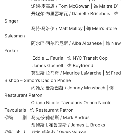
汤姆·麦高恩 / Tom McGowan | 饰 Maitre D’
丹妮尔·布里瑟布瓦 / Danielle Brisebois | 饰
Singer
马特·马洛伊 / Matt Malloy | 饰 Men’s Store
Salesman
阿尔巴·阿尔巴尼斯 / Alba Albanese | 饰 New
Yorker
Eddie L. Fauria | 饰 NYC Transit Cop
James Gosnell | 饰 Boyfriend
莫里斯·拉马奇 / Maurice LaMarche | 配 Fred
Bishop – Simon’s Dad on Phone
约翰尼·曼斯巴赫 / Johnny Mansbach | 饰
Restaurant Patron
Oriana Nicole Tavoularis Oriana Nicole
Tavoularis | 饰 Restaurant Patron
◎编 剧 马克·安德勒斯 / Mark Andrus
詹姆斯·L·布鲁克斯 / James L. Brooks
◎制 片 人 欧文·威尔逊 / Owen Wilson