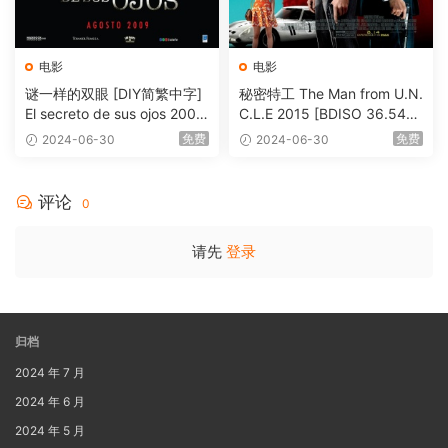
电影
电影
谜一样的双眼 [DIY简繁中字]
秘密特工 The Man from U.N.
El secreto de sus ojos 2009
C.L.E 2015 [BDISO 36.54G
1080p Blu-ray AVC DTS-HD
B]
免费
免费
2024-06-30
2024-06-30
MA 5.1-Softfeng@CHDBits
[BDISO 35.34GB]
评论
0
请先
登录
归档
2024 年 7 月
2024 年 6 月
2024 年 5 月