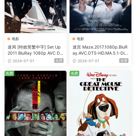
电影
电影
迷局 [特效简繁中字] Set Up
迷宫 Maze.2017.1080p.BluR
2011 BluRay 1080p AVC DT
ay.AVC.DTS-HD.MA.5.1-DiY
S-HD MA5.1-shhaclm@CHD
@HDHome [BDISO 19.7GB]
免费
免费
2024-07-01
2024-07-01
Bits [BDISO 23.09GB]
免费
免费