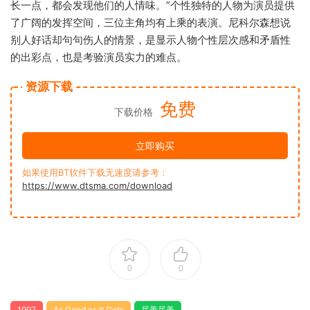
长一点，都会发现他们的人情味。”个性独特的人物为演员提供
了广阔的发挥空间，三位主角均有上乘的表演。尼科尔森想说
别人好话却句句伤人的情景，是显示人物个性层次感和矛盾性
的出彩点，也是考验演员实力的难点。
资源下载
免费
下载价格
立即购买
如果使用BT软件下载无速度请参考：
https://www.dtsma.com/download
0
0
1997
As Good as It Gets
尽善尽美