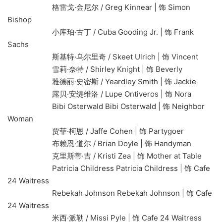
格雷戈·金尼尔 / Greg Kinnear | 饰 Simon
Bishop
小库珀·古丁 / Cuba Gooding Jr. | 饰 Frank
Sachs
斯基特·乌尔里奇 / Skeet Ulrich | 饰 Vincent
雪莉·奈特 / Shirley Knight | 饰 Beverly
雅德丽·史密斯 / Yeardley Smith | 饰 Jackie
露贝·安缇维洛 / Lupe Ontiveros | 饰 Nora
Bibi Osterwald Bibi Osterwald | 饰 Neighbor
Woman
贾菲·柯恩 / Jaffe Cohen | 饰 Partygoer
布赖恩·道尔 / Brian Doyle | 饰 Handyman
克里斯蒂·吉 / Kristi Zea | 饰 Mother at Table
Patricia Childress Patricia Childress | 饰 Cafe
24 Waitress
Rebekah Johnson Rebekah Johnson | 饰 Cafe
24 Waitress
米西·派勒 / Missi Pyle | 饰 Cafe 24 Waitress