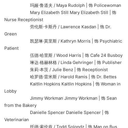
玛娅·鲁道夫 / Maya Rudolph | 饰 Policewoman
Mary Elizabeth Still Mary Elizabeth Still | 饰
Nurse Receptionist
劳伦斯·卡斯丹 / Lawrence Kasdan | 饰 Dr.
Green
凯瑟琳·莫里斯 / Kathryn Morris | 饰 Psychiatric
Patient
伍德·哈里斯 / Wood Harris | 饰 Cafe 24 Busboy
琳达·格赫林格 / Linda Gehringer | 饰 Publisher
朱莉·本茨 / Julie Benz | 饰 Receptionist
哈罗德·雷米斯 / Harold Ramis | 饰 Dr. Bettes
Kaitlin Hopkins Kaitlin Hopkins | 饰 Woman in
Lobby
Jimmy Workman Jimmy Workman | 饰 Sean
from the Bakery
Danielle Spencer Danielle Spencer | 饰
Veterinarian
托德·索伦兹 / Todd Solondz | 饰 Man on Bus