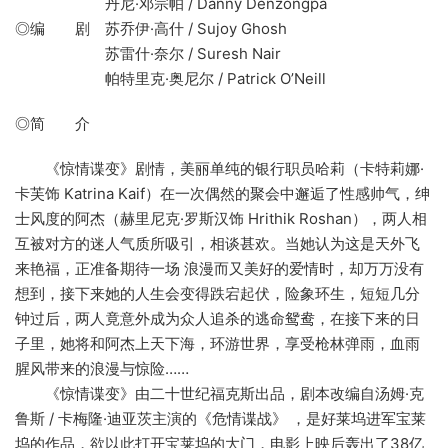
丹尼·邓宗帕 / Danny Denzongpa
◎编 剧 苏乔伊·高什 / Sujoy Ghosh
苏雷什·奈尔 / Suresh Nair
帕特里克·奥尼尔 / Patrick O’Neill
◎简 介
《惊情谍变》剧情，美丽单纯的银行职员哈莉（卡特莉娜·
卡芙饰 Katrina Kaif）在一次偶然的聚会中邂逅了性感帅气，绅
士风度的阿杰（赫里尼克·罗斯汉饰 Hrithik Roshan），两人相
互被对方的迷人气质所吸引，相谈甚欢。当她认为这是天外飞
来艳福，正准备期待一场 浪漫而又美好的爱情时，却万万没有
想到，接下来她的人生会变得跌宕起伏，险象环生，短短几分
钟过后，两人竟意外成为众人追杀的逃命鸳鸯，在接下来的日
子里，她将和阿杰上天下海，环游世界，享受枪林弹雨，血雨
腥风带来的浪漫与惊险……
《惊情谍变》由二十世纪福克斯出品，剧本改编自汤姆·克
鲁斯 / 卡梅隆·迪亚茨主演的《危情谍战》 ，是好莱坞进军宝莱
坞的作品，欲以此打开宝莱坞的大门，电影上映后轰出了38亿