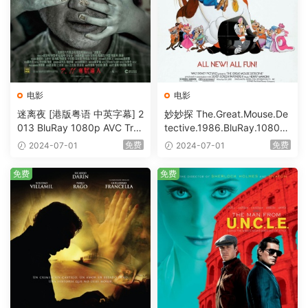
电影
电影
迷离夜 [港版粤语 中英字幕] 2
妙妙探 The.Great.Mouse.De
013 BluRay 1080p AVC Tru
tective.1986.BluRay.1080p.
eHD5.1 [BDISO 22.64GB]
AVC.DTS-HD.MA.5.1-HDHo
免费
免费
2024-07-01
2024-07-01
me [BDISO 20.67GB]
免费
免费