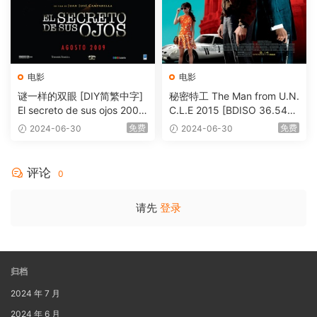
电影
电影
谜一样的双眼 [DIY简繁中字]
秘密特工 The Man from U.N.
El secreto de sus ojos 2009
C.L.E 2015 [BDISO 36.54G
1080p Blu-ray AVC DTS-HD
B]
免费
免费
2024-06-30
2024-06-30
MA 5.1-Softfeng@CHDBits
[BDISO 35.34GB]
评论
0
请先
登录
归档
2024 年 7 月
2024 年 6 月