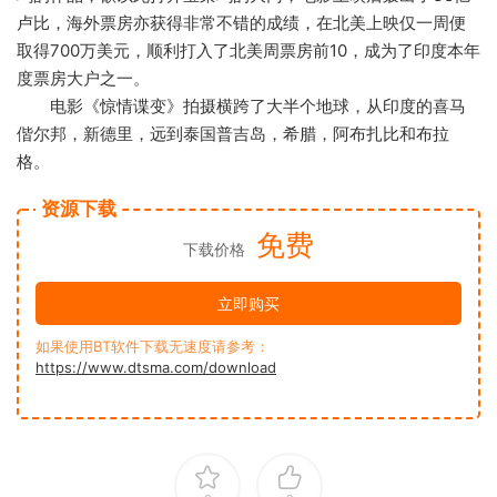
卢比，海外票房亦获得非常不错的成绩，在北美上映仅一周便
取得700万美元，顺利打入了北美周票房前10，成为了印度本年
度票房大户之一。
电影《惊情谍变》拍摄横跨了大半个地球，从印度的喜马
偕尔邦，新德里，远到泰国普吉岛，希腊，阿布扎比和布拉
格。
资源下载
免费
下载价格
立即购买
如果使用BT软件下载无速度请参考：
https://www.dtsma.com/download