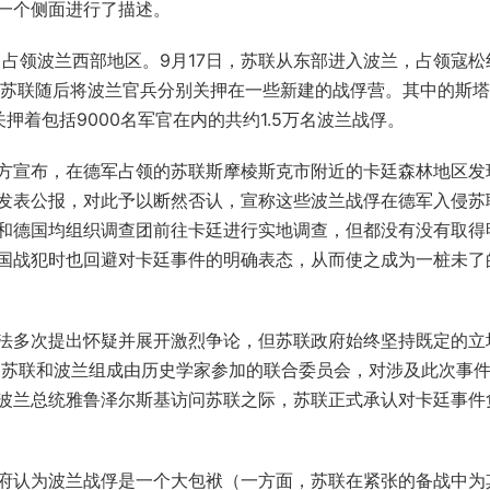
一个侧面进行了描述。
占领波兰西部地区。9月17日，苏联从东部进入波兰，占领寇松
。苏联随后将波兰官兵分别关押在一些新建的战俘营。其中的斯
着包括9000名军官在内的共约1.5万名波兰战俘。
军方宣布，在德军占领的苏联斯摩棱斯克市附近的卡廷森林地区发
联发表公报，对此予以断然否认，宣称这些波兰战俘在德军入侵苏
和德国均组织调查团前往卡廷进行实地调查，但都没有没有取得
国战犯时也回避对卡廷事件的明确表态，从而使之成为一桩未了
多次提出怀疑并展开激烈争论，但苏联政府始终坚持既定的立
后，苏联和波兰组成由历史学家参加的联合委员会，对涉及此次事
，在波兰总统雅鲁泽尔斯基访问苏联之际，苏联正式承认对卡廷事件
府认为波兰战俘是一个大包袱（一方面，苏联在紧张的备战中为