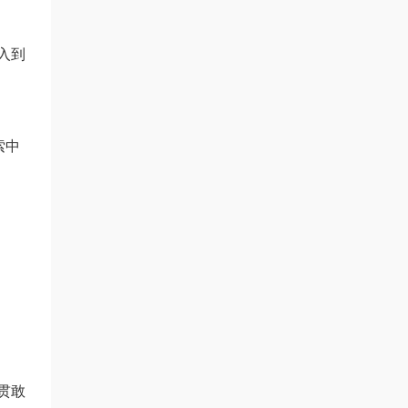
入到
索中
贯敢