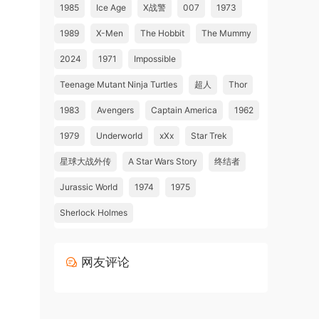
1985
Ice Age
X战警
007
1973
1989
X-Men
The Hobbit
The Mummy
2024
1971
Impossible
Teenage Mutant Ninja Turtles
超人
Thor
1983
Avengers
Captain America
1962
1979
Underworld
xXx
Star Trek
星球大战外传
A Star Wars Story
终结者
Jurassic World
1974
1975
Sherlock Holmes
网友评论