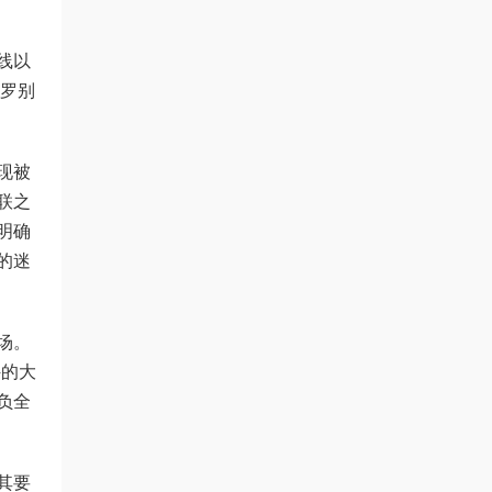
线以
塔罗别
现被
联之
明确
的迷
场。
件的大
负全
其要