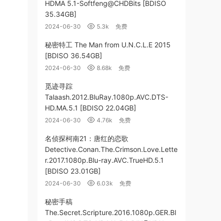
HDMA 5.1-Softfeng@CHDBits [BDISO
35.34GB]
2024-06-30
5.3k
免费
秘密特工 The Man from U.N.C.L.E 2015
[BDISO 36.54GB]
2024-06-30
8.68k
免费
觅迹寻踪
Talaash.2012.BluRay.1080p.AVC.DTS-
HD.MA.5.1 [BDISO 22.04GB]
2024-06-30
4.76k
免费
名侦探柯南21：唐红的恋歌
Detective.Conan.The.Crimson.Love.Lette
r.2017.1080p.Blu-ray.AVC.TrueHD.5.1
[BDISO 23.01GB]
2024-06-30
6.03k
免费
秘密手稿
The.Secret.Scripture.2016.1080p.GER.Bl