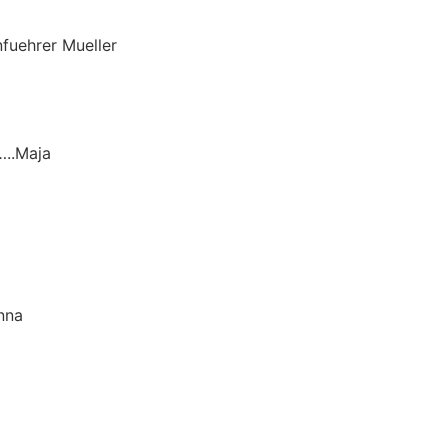
hrer Mueller
.Maja
nna