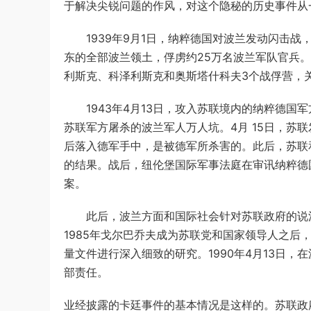
于解决尖锐问题的作风，对这个隐秘的历史事件从
1939年9月1日，纳粹德国对波兰发动闪击战，
东的全部波兰领土，俘虏约25万名波兰军队官兵
利斯克、科泽利斯克和奥斯塔什科夫3个战俘营，关押
1943年4月13日，攻入苏联境内的纳粹德国
苏联军方屠杀的波兰军人万人坑。4月 15日，苏
后落入德军手中，是被德军所杀害的。此后，苏联
的结果。战后，纽伦堡国际军事法庭在审讯纳粹德
案。
此后，波兰方面和国际社会针对苏联政府的说法
1985年戈尔巴乔夫成为苏联党和国家领导人之
量文件进行深入细致的研究。1990年4月13日
部责任。
业经披露的卡廷事件的基本情况是这样的。苏联政