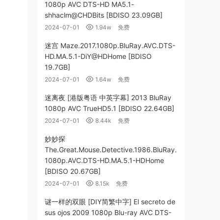
1080p AVC DTS-HD MA5.1-
shhaclm@CHDBits [BDISO 23.09GB]
2024-07-01
1.94w
免费
迷宫 Maze.2017.1080p.BluRay.AVC.DTS-
HD.MA.5.1-DiY@HDHome [BDISO
19.7GB]
2024-07-01
1.64w
免费
迷离夜 [港版粤语 中英字幕] 2013 BluRay
1080p AVC TrueHD5.1 [BDISO 22.64GB]
2024-07-01
8.44k
免费
妙妙探
The.Great.Mouse.Detective.1986.BluRay.
1080p.AVC.DTS-HD.MA.5.1-HDHome
[BDISO 20.67GB]
2024-07-01
8.15k
免费
谜一样的双眼 [DIY简繁中字] El secreto de
sus ojos 2009 1080p Blu-ray AVC DTS-