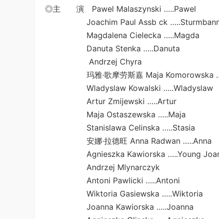
◎主 演 Pawel Malaszynski …..Pawel
Joachim Paul Assb ck …..Sturmbannfue
Magdalena Cielecka …..Magda
Danuta Stenka …..Danuta
Andrzej Chyra
玛雅·歌摩劳斯嘉 Maja Komorowska ….
Wladyslaw Kowalski …..Wladyslaw
Artur Zmijewski …..Artur
Maja Ostaszewska …..Maja
Stanislawa Celinska …..Stasia
安娜·拉德旺 Anna Radwan …..Anna
Agnieszka Kawiorska …..Young Joa
Andrzej Mlynarczyk
Antoni Pawlicki …..Antoni
Wiktoria Gasiewska …..Wiktoria
Joanna Kawiorska …..Joanna