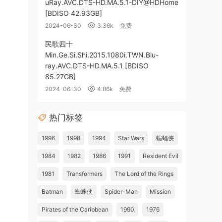
uRay.AVC.DTS-HD.MA.5.1-DIY@HDHome
[BDISO 42.93GB]
2024-06-30
3.36k
免费
民歌四十
Min.Ge.Si.Shi.2015.1080i.TWN.Blu-
ray.AVC.DTS-HD.MA.5.1 [BDISO
85.27GB]
2024-06-30
4.86k
免费
热门标签
1996
1998
1994
Star Wars
蝙蝠侠
1984
1982
1986
1991
Resident Evil
1981
Transformers
The Lord of the Rings
Batman
蜘蛛侠
Spider-Man
Mission
Pirates of the Caribbean
1990
1976