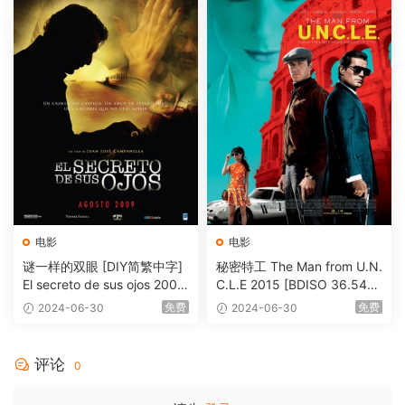
电影
电影
谜一样的双眼 [DIY简繁中字]
秘密特工 The Man from U.N.
El secreto de sus ojos 2009
C.L.E 2015 [BDISO 36.54G
1080p Blu-ray AVC DTS-HD
B]
免费
免费
2024-06-30
2024-06-30
MA 5.1-Softfeng@CHDBits
[BDISO 35.34GB]
评论
0