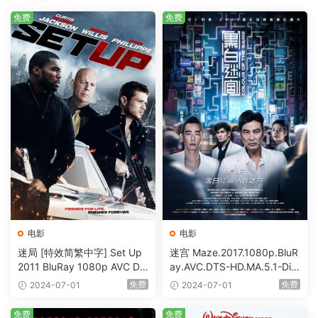
免费
免费
电影
电影
迷局 [特效简繁中字] Set Up
迷宫 Maze.2017.1080p.BluR
2011 BluRay 1080p AVC DT
ay.AVC.DTS-HD.MA.5.1-DiY
S-HD MA5.1-shhaclm@CHD
@HDHome [BDISO 19.7GB]
免费
免费
2024-07-01
2024-07-01
Bits [BDISO 23.09GB]
免费
免费