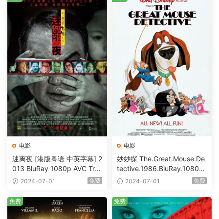
电影
电影
迷离夜 [港版粤语 中英字幕] 2
妙妙探 The.Great.Mouse.De
013 BluRay 1080p AVC Tru
tective.1986.BluRay.1080p.
eHD5.1 [BDISO 22.64GB]
AVC.DTS-HD.MA.5.1-HDHo
免费
免费
2024-07-01
2024-07-01
me [BDISO 20.67GB]
免费
免费