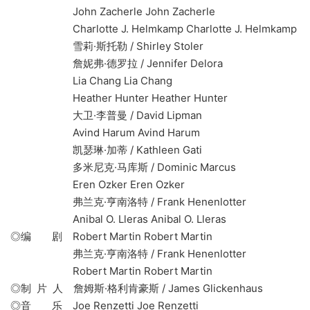
John Zacherle John Zacherle
Charlotte J. Helmkamp Charlotte J. Helmkamp
雪莉·斯托勒 / Shirley Stoler
詹妮弗·德罗拉 / Jennifer Delora
Lia Chang Lia Chang
Heather Hunter Heather Hunter
大卫·李普曼 / David Lipman
Avind Harum Avind Harum
凯瑟琳·加蒂 / Kathleen Gati
多米尼克·马库斯 / Dominic Marcus
Eren Ozker Eren Ozker
弗兰克·亨南洛特 / Frank Henenlotter
Anibal O. Lleras Anibal O. Lleras
◎编 剧 Robert Martin Robert Martin
弗兰克·亨南洛特 / Frank Henenlotter
Robert Martin Robert Martin
◎制 片 人 詹姆斯·格利肯豪斯 / James Glickenhaus
◎音 乐 Joe Renzetti Joe Renzetti