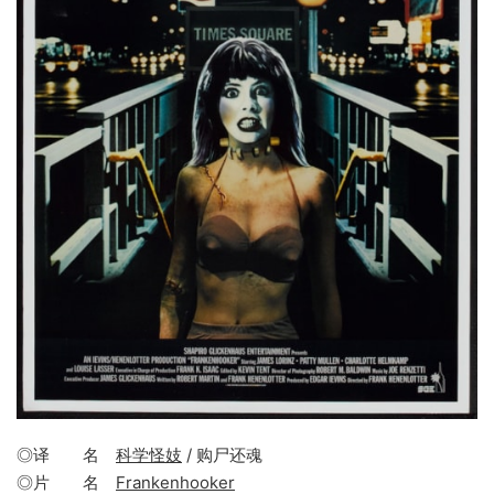
◎译 名
科学怪妓
/ 购尸还魂
◎片 名
Frankenhooker