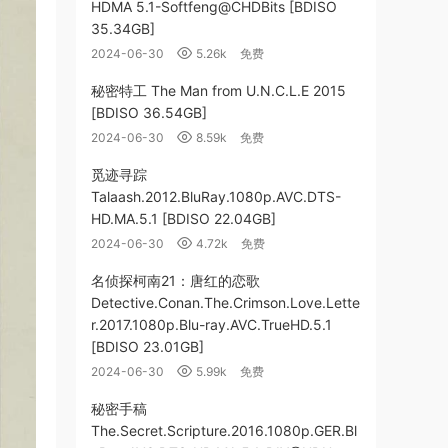
HDMA 5.1-Softfeng@CHDBits [BDISO
35.34GB]
2024-06-30
5.26k
免费
秘密特工 The Man from U.N.C.L.E 2015
[BDISO 36.54GB]
2024-06-30
8.59k
免费
觅迹寻踪
Talaash.2012.BluRay.1080p.AVC.DTS-
HD.MA.5.1 [BDISO 22.04GB]
2024-06-30
4.72k
免费
名侦探柯南21：唐红的恋歌
Detective.Conan.The.Crimson.Love.Lette
r.2017.1080p.Blu-ray.AVC.TrueHD.5.1
[BDISO 23.01GB]
2024-06-30
5.99k
免费
秘密手稿
The.Secret.Scripture.2016.1080p.GER.Bl