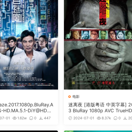
电影
e.2017.1080p.BluRay.A
迷离夜 [港版粤语 中英字幕] 2
S-HD.MA.5.1-DiY@HDHo
3 BluRay 1080p AVC TrueHD
ISO 19.7GB]
1 [BDISO 22.64GB]
07-01
1.62w
0
447
2024-07-01
8.37k
0
2
免费