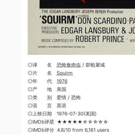
◎译 名
恐怖食肉虫
/ 群蛆屠城
◎片 名
Squirm
◎年 代
1976
◎产 地 美国
◎类 别 爱情 / 恐怖
◎语 言 英语
◎上映日期 1976-07-30(美国)
◎IMDb评星 ★★★★★☆☆☆☆☆
◎IMDb评分 4.8/10 from 6,181 users