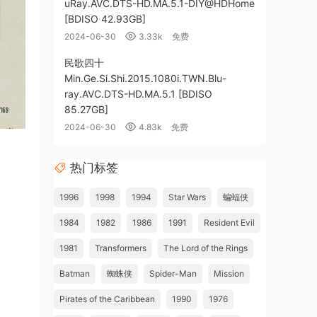
uRay.AVC.DTS-HD.MA.5.1-DIY@HDHome
[BDISO 42.93GB]
2024-06-30
3.33k
免费
民歌四十
Min.Ge.Si.Shi.2015.1080i.TWN.Blu-
ray.AVC.DTS-HD.MA.5.1 [BDISO
85.27GB]
2024-06-30
4.83k
免费
热门标签
1996
1998
1994
Star Wars
蝙蝠侠
1984
1982
1986
1991
Resident Evil
1981
Transformers
The Lord of the Rings
Batman
蜘蛛侠
Spider-Man
Mission
Pirates of the Caribbean
1990
1976