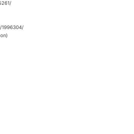
5261/
/1996304/
on)