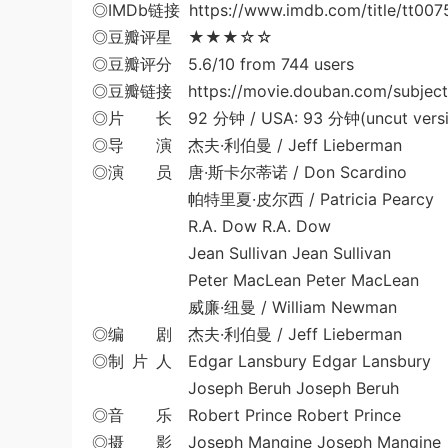
◎IMDb链接 https://www.imdb.com/title/tt007
◎豆瓣评星 ★★★☆☆
◎豆瓣评分 5.6/10 from 744 users
◎豆瓣链接 https://movie.douban.com/subject
◎片 长 92 分钟 / USA: 93 分钟(uncut versi
◎导 演 杰夫·利伯曼 / Jeff Lieberman
◎演 员 唐·斯卡尔蒂诺 / Don Scardino
帕特里夏·皮尔西 / Patricia Pearcy
R.A. Dow R.A. Dow
Jean Sullivan Jean Sullivan
Peter MacLean Peter MacLean
威廉·纽曼 / William Newman
◎编 剧 杰夫·利伯曼 / Jeff Lieberman
◎制 片 人 Edgar Lansbury Edgar Lansbury
Joseph Beruh Joseph Beruh
◎音 乐 Robert Prince Robert Prince
◎摄 影 Joseph Mangine Joseph Mangine