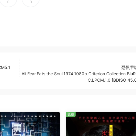
0
0
CM5.1
恐惧吞
Ali.Fear.Eats.the.Soul.1974.1080p.Criterion.Collection.Blu
C.LPCM.1.0 [BDISO 45.
免费