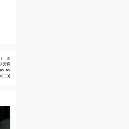
下一篇
噬灵魂
Ray.AV
06GB]