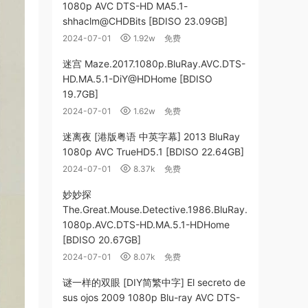
1080p AVC DTS-HD MA5.1-
shhaclm@CHDBits [BDISO 23.09GB]
2024-07-01
1.92w
免费
迷宫 Maze.2017.1080p.BluRay.AVC.DTS-
HD.MA.5.1-DiY@HDHome [BDISO
19.7GB]
2024-07-01
1.62w
免费
迷离夜 [港版粤语 中英字幕] 2013 BluRay
1080p AVC TrueHD5.1 [BDISO 22.64GB]
2024-07-01
8.37k
免费
妙妙探
The.Great.Mouse.Detective.1986.BluRay.
1080p.AVC.DTS-HD.MA.5.1-HDHome
[BDISO 20.67GB]
2024-07-01
8.07k
免费
谜一样的双眼 [DIY简繁中字] El secreto de
sus ojos 2009 1080p Blu-ray AVC DTS-