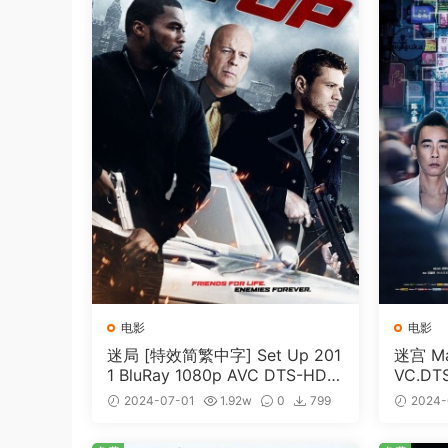
电影
电影
迷局 [特效简繁中字] Set Up 201
迷宫 Maz
1 BluRay 1080p AVC DTS-HD
VC.DT
MA5.1-shhaclm@CHDBits [BDI
me [BD
2024-07-01
1.92w
0
799
2024-
SO 23.09GB]
免费