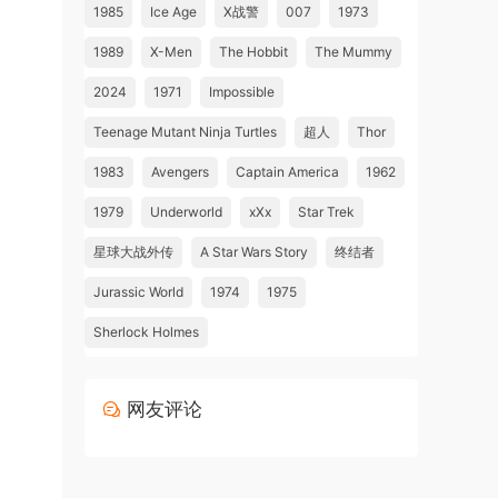
1985
Ice Age
X战警
007
1973
1989
X-Men
The Hobbit
The Mummy
2024
1971
Impossible
Teenage Mutant Ninja Turtles
超人
Thor
1983
Avengers
Captain America
1962
1979
Underworld
xXx
Star Trek
星球大战外传
A Star Wars Story
终结者
Jurassic World
1974
1975
Sherlock Holmes
网友评论