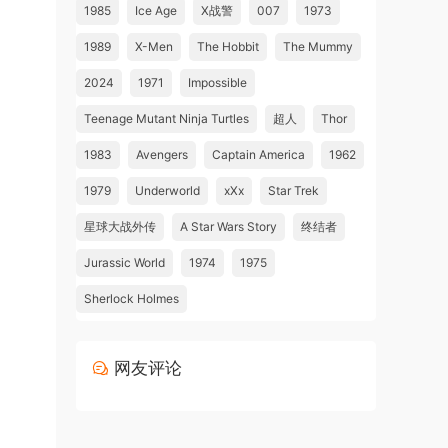
1985
Ice Age
X战警
007
1973
1989
X-Men
The Hobbit
The Mummy
2024
1971
Impossible
Teenage Mutant Ninja Turtles
超人
Thor
1983
Avengers
Captain America
1962
1979
Underworld
xXx
Star Trek
星球大战外传
A Star Wars Story
终结者
Jurassic World
1974
1975
Sherlock Holmes
网友评论