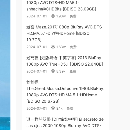
1080p AVC DTS-HD MA5.1-
shhaclm@CHDBits [BDISO 23.09GB]
2024-07-01
1.93w
免费
迷宫 Maze.2017.1080p.BluRay.AVC.DTS-
HD.MA.5.1-DiY@HDHome [BDISO
19.7GB]
2024-07-01
1.63w
免费
迷离夜 [港版粤语 中英字幕] 2013 BluRay
1080p AVC TrueHD5.1 [BDISO 22.64GB]
2024-07-01
8.39k
免费
妙妙探
The.Great.Mouse.Detective.1986.BluRay.
1080p.AVC.DTS-HD.MA.5.1-HDHome
[BDISO 20.67GB]
2024-07-01
8.1k
免费
谜一样的双眼 [DIY简繁中字] El secreto de
sus ojos 2009 1080p Blu-ray AVC DTS-