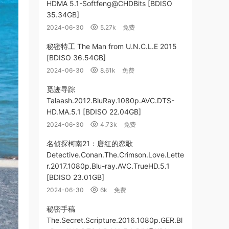
HDMA 5.1-Softfeng@CHDBits [BDISO
35.34GB]
2024-06-30
5.27k
免费
秘密特工 The Man from U.N.C.L.E 2015
[BDISO 36.54GB]
2024-06-30
8.61k
免费
觅迹寻踪
Talaash.2012.BluRay.1080p.AVC.DTS-
HD.MA.5.1 [BDISO 22.04GB]
2024-06-30
4.73k
免费
名侦探柯南21：唐红的恋歌
Detective.Conan.The.Crimson.Love.Lette
r.2017.1080p.Blu-ray.AVC.TrueHD.5.1
[BDISO 23.01GB]
2024-06-30
6k
免费
秘密手稿
The.Secret.Scripture.2016.1080p.GER.Bl