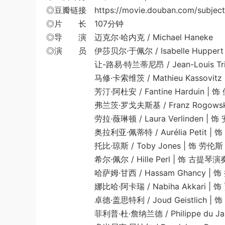
◎豆瓣链接 https://movie.douban.com/subject
◎片 长 107分钟
◎导 演 迈克尔·哈内克 / Michael Haneke
◎演 员 伊莎贝尔·于佩尔 / Isabelle Huppert |
让-路易·特兰蒂尼昂 / Jean-Louis Trintign
马修·卡索维茨 / Mathieu Kassovitz | 饰
芳汀·阿杜安 / Fantine Harduin | 饰 伊芙
弗兰茨·罗戈夫斯基 / Franz Rogowski | 饰
劳拉·薇琳顿 / Laura Verlinden | 饰 安
奥拉利亚·佩蒂特 / Aurélia Petit | 饰 娜
托比·琼斯 / Toby Jones | 饰 劳伦斯 Law
希尔·佩尔 / Hille Perl | 饰 古提琴演奏家 
哈萨姆·甘西 / Hassam Ghancy | 饰 拉
娜比哈·阿卡瑞 / Nabiha Akkari | 饰 贾
卓德·盖思特利 / Joud Geistlich | 饰 塞
菲利普·杜·詹纳兰德 / Philippe du Janeran