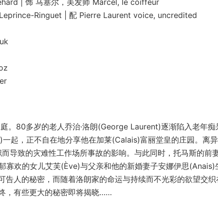
 饰 马塞尔，美发师 Marcel, le coiffeur
guet | 配 Pierre Laurent voice, uncredited
uk
oz
er
80多岁的老人乔治·洛朗(George Laurent)逐渐陷入老年
ne)一起，正不自在地分享他在加莱(Calais)富丽堂皇的庄园。离
的失职而导致的灾难性工作场所事故的影响。与此同时，托马斯的前
欢的女儿艾芙(Ève)与父亲和他的新婚妻子安娜伊思(Anais)
可告人的秘密，而随着洛朗家的命运与持续而不光彩的欲望交织
终，有些更大的秘密即将揭晓……