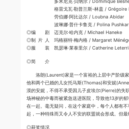
多米尼克·贝纳尔 / Dominique Besnehard |
格雷戈瓦·勒普兰斯-林盖 / Grégoire Leprince-Rin
劳伯娜·阿比达尔 / Loubna Abidar
波琳娜·普什卡鲁克 / Polina Pushkar
◎编 剧 迈克尔·哈内克 / Michael Haneke
◎制 片 人 玛格丽特·梅内格 / Margaret Ménég
◎服 装 凯瑟琳·莱泰里尔 / Catherine Leterri
◎简 介
洛朗(Laurent)家是一个富裕的上层中产阶级家庭。
他和两个已婚的儿女托马斯(Thomas)和安妮(An
漠的安妮，不得不承受因儿子皮埃尔(Pierre)
场神秘的中毒而被紧急送进医院，导致他13岁的郁郁寡
在一起。毫无疑问，在这个家庭中，每个人都有不
起，一种特殊而又令人不安的联盟就会形成。但最
◎获奖情况