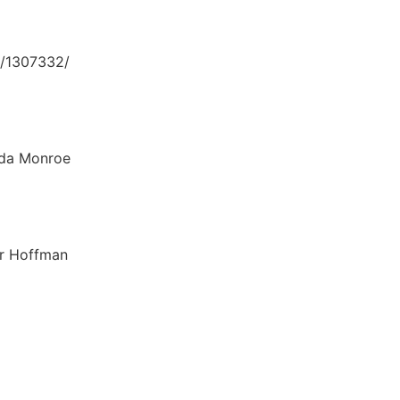
/1307332/
 Monroe
Hoffman