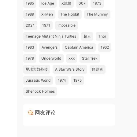
1985
Ice Age
X战警
007
1973
1989
X-Men
The Hobbit
The Mummy
2024
1971
Impossible
Teenage Mutant Ninja Turtles
超人
Thor
1983
Avengers
Captain America
1962
1979
Underworld
xXx
Star Trek
星球大战外传
A Star Wars Story
终结者
Jurassic World
1974
1975
Sherlock Holmes
网友评论