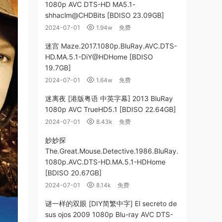
1080p AVC DTS-HD MA5.1-
shhaclm@CHDBits [BDISO 23.09GB]
2024-07-01
1.94w
免费
迷宫 Maze.2017.1080p.BluRay.AVC.DTS-
HD.MA.5.1-DiY@HDHome [BDISO
19.7GB]
2024-07-01
1.64w
免费
迷离夜 [港版粤语 中英字幕] 2013 BluRay
1080p AVC TrueHD5.1 [BDISO 22.64GB]
2024-07-01
8.43k
免费
妙妙探
The.Great.Mouse.Detective.1986.BluRay.
1080p.AVC.DTS-HD.MA.5.1-HDHome
[BDISO 20.67GB]
2024-07-01
8.14k
免费
谜一样的双眼 [DIY简繁中字] El secreto de
sus ojos 2009 1080p Blu-ray AVC DTS-