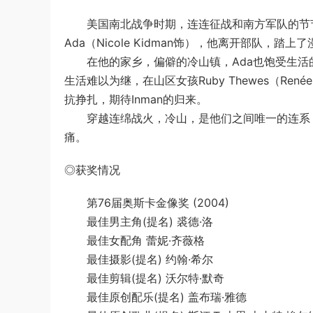
美国南北战争时期，连连征战和南方军队的节节败退令
Ada（Nicole Kidman饰），他离开部队，踏上
在他的家乡，偏僻的冷山镇，Ada也饱受生活的
生活难以为继，在山区女孩Ruby Thewes（René
抗挣扎，期待Inman的归来。
穿越连绵战火，冷山，是他们之间唯一的连系，
痛。
◎获奖情况
第76届奥斯卡金像奖 (2004)
最佳男主角(提名) 裘德·洛
最佳女配角 蕾妮·齐薇格
最佳摄影(提名) 约翰·希尔
最佳剪辑(提名) 沃尔特·默奇
最佳原创配乐(提名) 盖布瑞·雅德