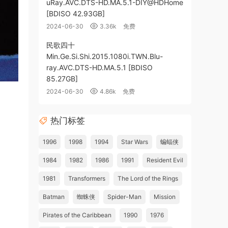
uRay.AVC.DTS-HD.MA.5.1-DIY@HDHome
[BDISO 42.93GB]
2024-06-30
3.36k
免费
民歌四十
Min.Ge.Si.Shi.2015.1080i.TWN.Blu-
ray.AVC.DTS-HD.MA.5.1 [BDISO
85.27GB]
2024-06-30
4.86k
免费
热门标签
1996
1998
1994
Star Wars
蝙蝠侠
1984
1982
1986
1991
Resident Evil
1981
Transformers
The Lord of the Rings
Batman
蜘蛛侠
Spider-Man
Mission
Pirates of the Caribbean
1990
1976