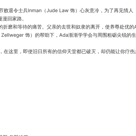
士兵Inman（Jude Law 饰）心灰意冷，为了再见情人
了漫漫回家路。
折磨和等待的痛苦。父亲的去世和奴隶的离开，使养尊处优的A
e Zellweger 饰）的帮助下，Ada渐渐学学会与周围粗砺尖锐的
在这里，即使旧日所有的信仰天堂都已破灭，却仍能让你疗伤