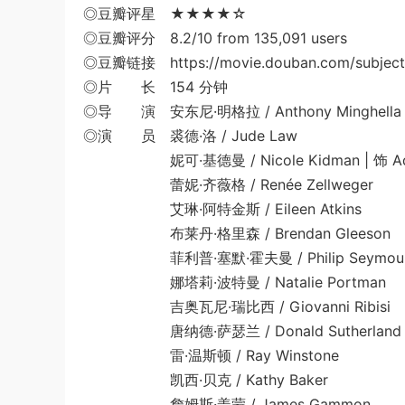
◎豆瓣评星 ★★★★☆
◎豆瓣评分 8.2/10 from 135,091 users
◎豆瓣链接 https://movie.douban.com/subject
◎片 长 154 分钟
◎导 演 安东尼·明格拉 / Anthony Minghella
◎演 员 裘德·洛 / Jude Law
妮可·基德曼 / Nicole Kidman | 饰 Ada
蕾妮·齐薇格 / Renée Zellweger
艾琳·阿特金斯 / Eileen Atkins
布莱丹·格里森 / Brendan Gleeson
菲利普·塞默·霍夫曼 / Philip Seymour 
娜塔莉·波特曼 / Natalie Portman
吉奥瓦尼·瑞比西 / Giovanni Ribisi
唐纳德·萨瑟兰 / Donald Sutherland
雷·温斯顿 / Ray Winstone
凯西·贝克 / Kathy Baker
詹姆斯·盖蒙 / James Gammon