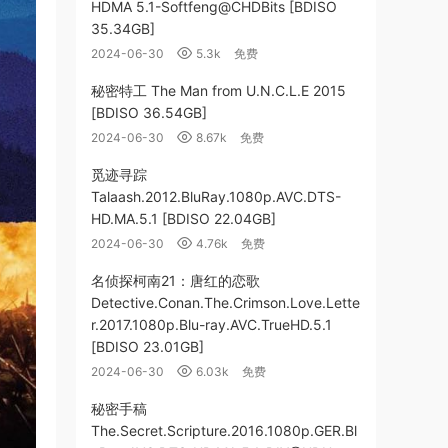
HDMA 5.1-Softfeng@CHDBits [BDISO
35.34GB]
2024-06-30
5.3k
免费
秘密特工 The Man from U.N.C.L.E 2015
[BDISO 36.54GB]
2024-06-30
8.67k
免费
觅迹寻踪
Talaash.2012.BluRay.1080p.AVC.DTS-
HD.MA.5.1 [BDISO 22.04GB]
2024-06-30
4.76k
免费
名侦探柯南21：唐红的恋歌
Detective.Conan.The.Crimson.Love.Lette
r.2017.1080p.Blu-ray.AVC.TrueHD.5.1
[BDISO 23.01GB]
2024-06-30
6.03k
免费
秘密手稿
The.Secret.Scripture.2016.1080p.GER.Bl