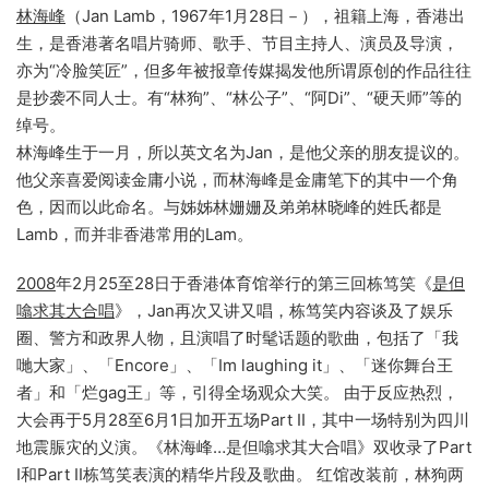
林海峰
（Jan Lamb，1967年1月28日－），祖籍上海，香港出
生，是香港著名唱片骑师、歌手、节目主持人、演员及导演，
亦为“冷脸笑匠”，但多年被报章传媒揭发他所谓原创的作品往往
是抄袭不同人士。有“林狗”、“林公子”、“阿Di”、“硬天师”等的
绰号。
林海峰生于一月，所以英文名为Jan，是他父亲的朋友提议的。
他父亲喜爱阅读金庸小说，而林海峰是金庸笔下的其中一个角
色，因而以此命名。与姊姊林姗姗及弟弟林晓峰的姓氏都是
Lamb，而并非香港常用的Lam。
2008
年2月25至28日于香港体育馆举行的第三回栋笃笑《
是但
噏求其大合唱
》，Jan再次又讲又唱，栋笃笑内容谈及了娱乐
圈、警方和政界人物，且演唱了时髦话题的歌曲，包括了「我
哋大家」、「Encore」、「Im laughing it」、「迷你舞台王
者」和「烂gag王」等，引得全场观众大笑。 由于反应热烈，
大会再于5月28至6月1日加开五场Part II，其中一场特别为四川
地震脤灾的义演。《林海峰…是但噏求其大合唱》双收录了Part
I和Part II栋笃笑表演的精华片段及歌曲。 红馆改装前，林狗两