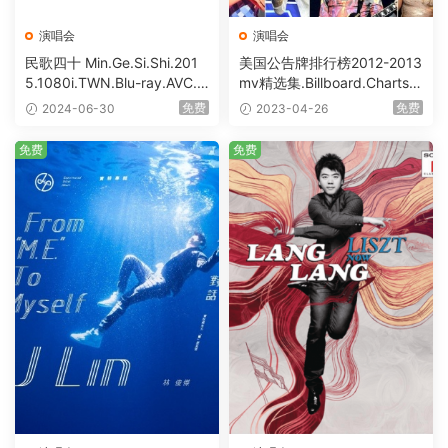
演唱会
演唱会
民歌四十 Min.Ge.Si.Shi.201
美国公告牌排行榜2012-2013
5.1080i.TWN.Blu-ray.AVC.D
mv精选集.Billboard.Charts.2
TS-HD.MA.5.1 [BDISO 85.2
012-2013.1080p.Blu-ray.M
免费
免费
2024-06-30
2023-04-26
7GB]
PEG-2.LPCM.2.0 [BDISO 14
9.72GB]
免费
免费