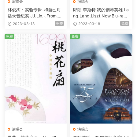
演唱会
演唱会
林俊杰：实验专辑-和自己对
郎朗 李斯特 我的钢琴英雄 La
话录音纪实 JJ.Lin.-.From.M
ng.Lang.Liszt.Now.Blu-ray.1
e.To.Myself.Blu-ray.1080i.A
080i.AVC.LPCM2.0 [BDISO
免费
免费
2023-03-18
2023-03-18
VC.LPCM.2.0 [BDISO 18.91
34.29GB]
GB]
免费
免费
演唱会
演唱会