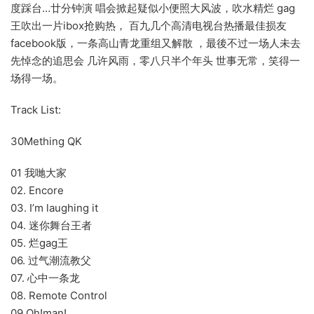
度踩台…廿分钟演 唱会掀起疑似小便照大风波，吹水精烂 gag
王吹出一片ibox抢购热， 百九几个高清电视台热播最佳损友
facebook版，一条高山青龙重组又解散 ，最後不过一场人未去
先悼念的追思会 几许风雨，零八只半个年头 世事无常，笑得一
场得一场。
Track List:
30Mething QK
01 我哋大家
02. Encore
03. I’m laughing it
04. 迷你舞台王者
05. 烂gag王
06. 过气潮流教父
07. 心中一条龙
08. Remote Control
09 Oh!man!