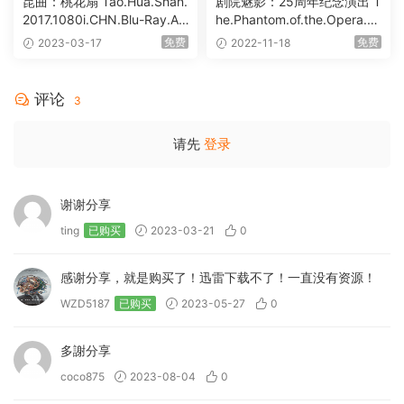
昆曲：桃花扇 Tao.Hua.Shan.
剧院魅影：25周年纪念演出 T
2017.1080i.CHN.Blu-Ray.AV
he.Phantom.of.the.Opera.a
C.LPCM.2.0 [BDISO 42.81G
t.The.Royal.Albert.Hall.2011.
免费
免费
2023-03-17
2022-11-18
B]
Blu-ray.EUR.1080p.AVC.DT
S-HD.MA.5.1 [BDISO 40.98
GB]
评论
3
请先
登录
谢谢分享
ting
已购买
2023-03-21
0
感谢分享，就是购买了！迅雷下载不了！一直没有资源！
WZD5187
已购买
2023-05-27
0
多謝分享
coco875
2023-08-04
0