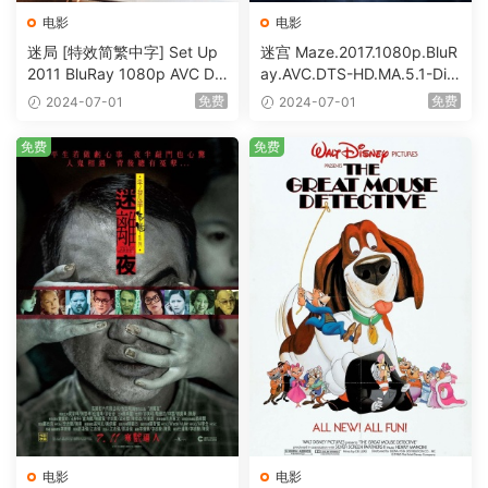
电影
电影
迷局 [特效简繁中字] Set Up
迷宫 Maze.2017.1080p.BluR
2011 BluRay 1080p AVC DT
ay.AVC.DTS-HD.MA.5.1-DiY
S-HD MA5.1-shhaclm@CHD
@HDHome [BDISO 19.7GB]
免费
免费
2024-07-01
2024-07-01
Bits [BDISO 23.09GB]
免费
免费
电影
电影