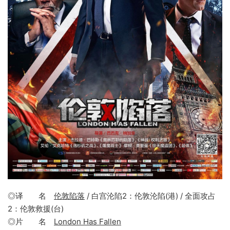
◎译 名
伦敦陷落
/ 白宫沦陷2：伦敦沦陷(港) / 全面攻占
2：伦敦救援(台)
◎片 名
London Has Fallen