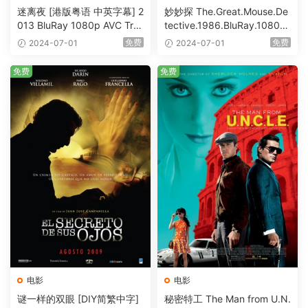
迷离夜 [港版粤语 中英字幕] 2
妙妙探 The.Great.Mouse.De
013 BluRay 1080p AVC Tru
tective.1986.BluRay.1080p.
eHD5.1 [BDISO 22.64GB]
AVC.DTS-HD.MA.5.1-HDHo
免费
免费
2024-07-01
2024-07-01
me [BDISO 20.67GB]
免费
免费
电影
电影
谜一样的双眼 [DIY简繁中字]
秘密特工 The Man from U.N.