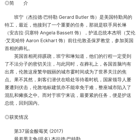
◎简 介
班宁（杰拉德·巴特勒 Gerard Butler 饰）是美国特勤局的
特工，最近，他接到了一个重要的任务，那就是联手局长琳
（安吉拉·贝塞特 Angela Bassett 饰），护送总统本杰明（艾伦
·艾克哈特 Aaron Eckhart 饰）前往伦敦圣保罗教堂，参加英国
首相的葬礼。
英国首相死得蹊跷，班宁和琳知道，他们的行程一定受到
了不法分子的密切关注，与此同时，在葬礼上，各国首脑均有
出席，伦敦这座繁华靓丽的城市霎时间成为了世界关注的焦
点。果不其然，刺客们潜伏在暗处等待着时机，国家领导人屡
屡遭到伏击，伦敦地标建筑亦不能幸免于难，整座城市陷入了
混乱和瘫痪之中。而对于班宁来说，最要紧的任务，便是护送
总统，回到国内。
◎获奖情况
第37届金酸莓奖 (2017)
最差男主角(提名) 杰拉德·巴特勒