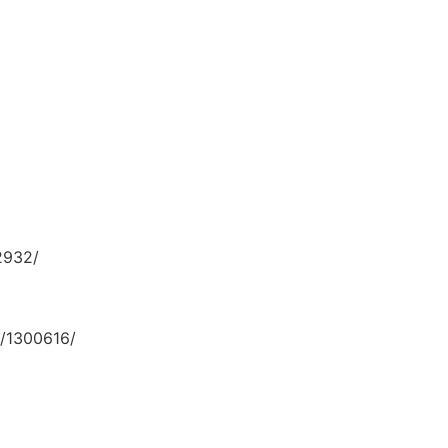
2932/
/1300616/