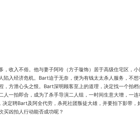
多，收入不俗。他与妻子阿玲（方子璇饰）居于高级住宅区，小
陷入经济危机。Bart迫于无奈，便为有钱太太杀人服务，不想
过程，方泄心头之恨。Bart深明顾客至上的道理，决定找一个拍档
，二人一拍即合，成为了杀手导演二人组，一时间生意大增，一连
，决定聘Bart及阿全代劳，杀死社团叛徒大雄，并要拍下影带，
次买凶拍人行动能否成功呢？