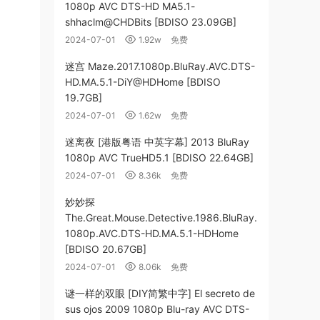
1080p AVC DTS-HD MA5.1-
shhaclm@CHDBits [BDISO 23.09GB]
2024-07-01
1.92w
免费
迷宫 Maze.2017.1080p.BluRay.AVC.DTS-
HD.MA.5.1-DiY@HDHome [BDISO
19.7GB]
2024-07-01
1.62w
免费
迷离夜 [港版粤语 中英字幕] 2013 BluRay
1080p AVC TrueHD5.1 [BDISO 22.64GB]
2024-07-01
8.36k
免费
妙妙探
The.Great.Mouse.Detective.1986.BluRay.
1080p.AVC.DTS-HD.MA.5.1-HDHome
[BDISO 20.67GB]
2024-07-01
8.06k
免费
谜一样的双眼 [DIY简繁中字] El secreto de
sus ojos 2009 1080p Blu-ray AVC DTS-