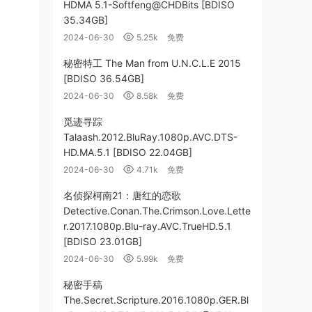
HDMA 5.1-Softfeng@CHDBits [BDISO
35.34GB]
2024-06-30
5.25k
免费
秘密特工 The Man from U.N.C.L.E 2015
[BDISO 36.54GB]
2024-06-30
8.58k
免费
觅迹寻踪
Talaash.2012.BluRay.1080p.AVC.DTS-
HD.MA.5.1 [BDISO 22.04GB]
2024-06-30
4.71k
免费
名侦探柯南21：唐红的恋歌
Detective.Conan.The.Crimson.Love.Lette
r.2017.1080p.Blu-ray.AVC.TrueHD.5.1
[BDISO 23.01GB]
2024-06-30
5.99k
免费
秘密手稿
The.Secret.Scripture.2016.1080p.GER.Bl