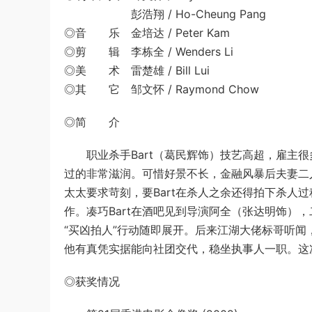
彭浩翔 / Ho-Cheung Pang
◎音 乐 金培达 / Peter Kam
◎剪 辑 李栋全 / Wenders Li
◎美 术 雷楚雄 / Bill Lui
◎其 它 邹文怀 / Raymond Chow
◎简 介
职业杀手Bart（葛民辉饰）技艺高超，雇主很
过的非常滋润。可惜好景不长，金融风暴后夫妻二人
太太要求苛刻，要Bart在杀人之余还得拍下杀人
作。凑巧Bart在酒吧见到导演阿全（张达明饰）
“买凶拍人”行动随即展开。后来江湖大佬标哥听闻
他有真凭实据能向社团交代，稳坐执事人一职。这
◎获奖情况