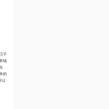
日子
有钱
合
串的
好让