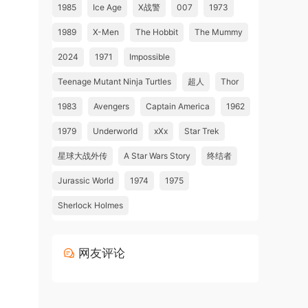
1985
Ice Age
X战警
007
1973
1989
X-Men
The Hobbit
The Mummy
2024
1971
Impossible
Teenage Mutant Ninja Turtles
超人
Thor
1983
Avengers
Captain America
1962
1979
Underworld
xXx
Star Trek
星球大战外传
A Star Wars Story
终结者
Jurassic World
1974
1975
Sherlock Holmes
网友评论