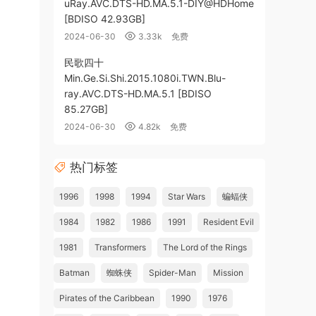
uRay.AVC.DTS-HD.MA.5.1-DIY@HDHome
[BDISO 42.93GB]
2024-06-30
3.33k
免费
民歌四十
Min.Ge.Si.Shi.2015.1080i.TWN.Blu-
ray.AVC.DTS-HD.MA.5.1 [BDISO
85.27GB]
2024-06-30
4.82k
免费
热门标签
1996
1998
1994
Star Wars
蝙蝠侠
1984
1982
1986
1991
Resident Evil
1981
Transformers
The Lord of the Rings
Batman
蜘蛛侠
Spider-Man
Mission
Pirates of the Caribbean
1990
1976