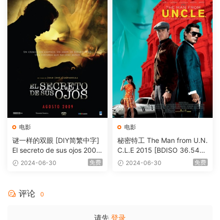
电影
电影
谜一样的双眼 [DIY简繁中字]
秘密特工 The Man from U.N.
El secreto de sus ojos 2009
C.L.E 2015 [BDISO 36.54G
1080p Blu-ray AVC DTS-HD
B]
免费
免费
2024-06-30
2024-06-30
MA 5.1-Softfeng@CHDBits
[BDISO 35.34GB]
评论
0
请先
登录