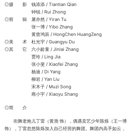
◎摄 影 钱添添 / Tiantian Qian
钟锐 / Rui Zhong
◎剪 辑 屠亦然 / Yiran Tu
张一博 / Yibo Zhang
黄曾鸿辰 / HongChen HuangZeng
◎美 术 杜光宇 / Guangyu Du
◎其 它 六小龄童 / Jinlai Zhang
贾玲 / Ling Jia
张小斐 / Xiaofei Zhang
杨迪 / Di Yang
柳岩 / Yan Liu
宋木子 / Muzi Song
商小宇 / Xiaoyu Shang
◎简 介
街舞老炮儿丁雷（黄渤 饰），偶遇卖艺少年陈烁（王一博
饰），丁雷忽悠陈烁加入自己经营的舞团。舞团内高手如云，