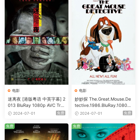
电影
电影
迷离夜 [港版粤语 中英字幕] 2
妙妙探 The.Great.Mouse.De
013 BluRay 1080p AVC Tru
tective.1986.BluRay.1080p.
eHD5.1 [BDISO 22.64GB]
AVC.DTS-HD.MA.5.1-HDHo
免费
免费
2024-07-01
2024-07-01
me [BDISO 20.67GB]
免费
免费