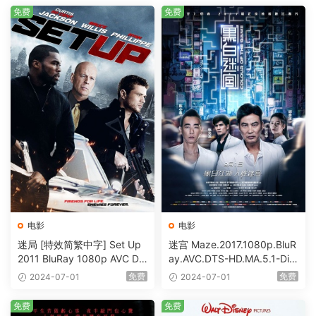
免费
免费
电影
电影
迷局 [特效简繁中字] Set Up
迷宫 Maze.2017.1080p.BluR
2011 BluRay 1080p AVC DT
ay.AVC.DTS-HD.MA.5.1-DiY
S-HD MA5.1-shhaclm@CHD
@HDHome [BDISO 19.7GB]
免费
免费
2024-07-01
2024-07-01
Bits [BDISO 23.09GB]
免费
免费