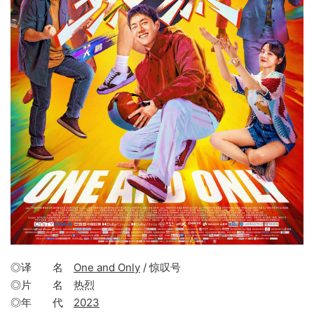
◎译 名
One and Only
/ 惊叹号
◎片 名 热烈
◎年 代
2023