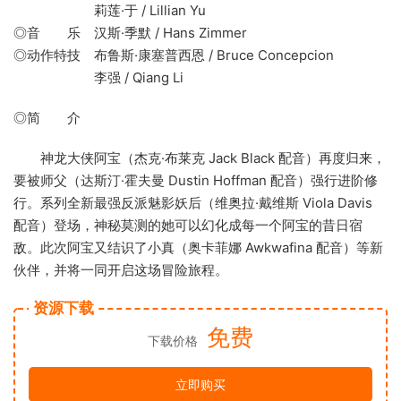
莉莲·于 / Lillian Yu
◎音 乐 汉斯·季默 / Hans Zimmer
◎动作特技 布鲁斯·康塞普西恩 / Bruce Concepcion
李强 / Qiang Li
◎简 介
神龙大侠阿宝（杰克·布莱克 Jack Black 配音）再度归来，
要被师父（达斯汀·霍夫曼 Dustin Hoffman 配音）强行进阶修
行。系列全新最强反派魅影妖后（维奥拉·戴维斯 Viola Davis
配音）登场，神秘莫测的她可以幻化成每一个阿宝的昔日宿
敌。此次阿宝又结识了小真（奥卡菲娜 Awkwafina 配音）等新
伙伴，并将一同开启这场冒险旅程。
资源下载
免费
下载价格
立即购买