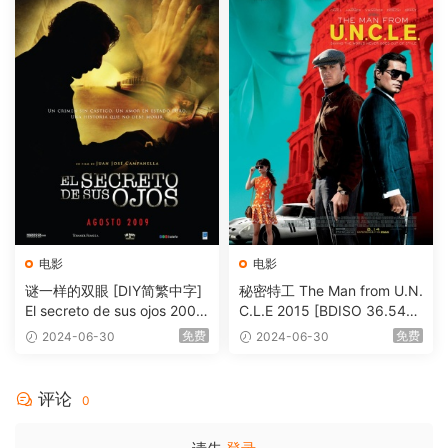
电影
电影
谜一样的双眼 [DIY简繁中字]
秘密特工 The Man from U.N.
El secreto de sus ojos 2009
C.L.E 2015 [BDISO 36.54G
1080p Blu-ray AVC DTS-HD
B]
免费
免费
2024-06-30
2024-06-30
MA 5.1-Softfeng@CHDBits
[BDISO 35.34GB]
评论
0