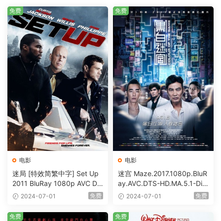
免费
免费
电影
电影
迷局 [特效简繁中字] Set Up
迷宫 Maze.2017.1080p.BluR
2011 BluRay 1080p AVC DT
ay.AVC.DTS-HD.MA.5.1-DiY
S-HD MA5.1-shhaclm@CHD
@HDHome [BDISO 19.7GB]
免费
免费
2024-07-01
2024-07-01
Bits [BDISO 23.09GB]
免费
免费