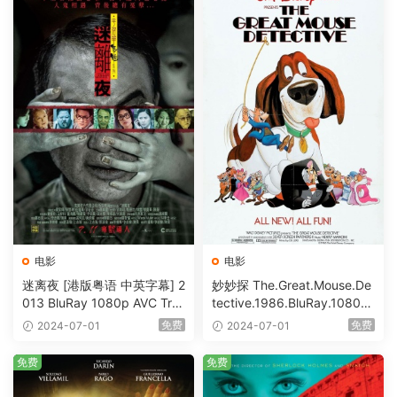
电影
电影
迷离夜 [港版粤语 中英字幕] 2
妙妙探 The.Great.Mouse.De
013 BluRay 1080p AVC Tru
tective.1986.BluRay.1080p.
eHD5.1 [BDISO 22.64GB]
AVC.DTS-HD.MA.5.1-HDHo
免费
免费
2024-07-01
2024-07-01
me [BDISO 20.67GB]
免费
免费