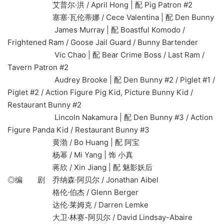
艾普尔·洪 / April Hong | 配 Pig Patron #2
塞塞·瓦伦蒂娜 / Cece Valentina | 配 Den Bunny
James Murray | 配 Boastful Komodo /
Frightened Ram / Goose Jail Guard / Bunny Bartender
Vic Chao | 配 Bear Crime Boss / Last Ram /
Tavern Patron #2
Audrey Brooke | 配 Den Bunny #2 / Piglet #1 /
Piglet #2 / Action Figure Pig Kid, Picture Bunny Kid /
Restaurant Bunny #2
Lincoln Nakamura | 配 Den Bunny #3 / Action
Figure Panda Kid / Restaurant Bunny #3
黄渤 / Bo Huang | 配 阿宝
杨幂 / Mi Yang | 饰 小真
蒋欣 / Xin Jiang | 配 魅影妖后
◎编 剧 乔纳森·阿贝尔 / Jonathan Aibel
格伦·伯杰 / Glenn Berger
达伦·莱姆克 / Darren Lemke
大卫·林赛-阿贝尔 / David Lindsay-Abaire