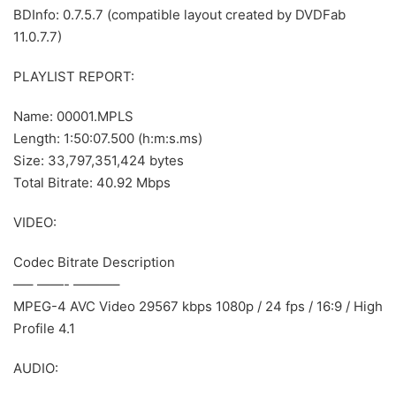
BDInfo: 0.7.5.7 (compatible layout created by DVDFab
11.0.7.7)
PLAYLIST REPORT:
Name: 00001.MPLS
Length: 1:50:07.500 (h:m:s.ms)
Size: 33,797,351,424 bytes
Total Bitrate: 40.92 Mbps
VIDEO:
Codec Bitrate Description
—– ——- ———–
MPEG-4 AVC Video 29567 kbps 1080p / 24 fps / 16:9 / High
Profile 4.1
AUDIO: