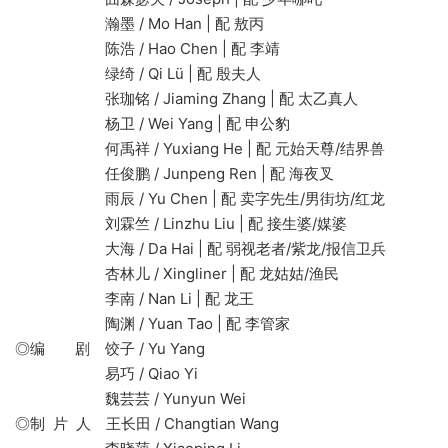
瀚墨 / Mo Han | 配 敖丙
陈浩 / Hao Chen | 配 李靖
绿绮 / Qi Lü | 配 殷夫人
张珈铭 / Jiaming Zhang | 配 太乙真人
杨卫 / Wei Yang | 配 申公豹
何禹祥 / Yuxiang He | 配 元始天尊/结界兽
任俊鹏 / Junpeng Ren | 配 海夜叉
雨辰 / Yu Chen | 配 卖字先生/男街坊/红龙
刘霖竺 / Linzhu Liu | 配 接生婆/媒婆
大海 / Da Hai | 配 弱视老者/紫龙/报信卫兵
杏林儿 / Xingliner | 配 龙姑姑/渔民
李南 / Nan Li | 配 龙王
陶渊 / Yuan Tao | 配 李管家
◎编 剧 饺子 / Yu Yang
易巧 / Qiao Yi
魏芸芸 / Yunyun Wei
◎制 片 人 王长田 / Changtian Wang