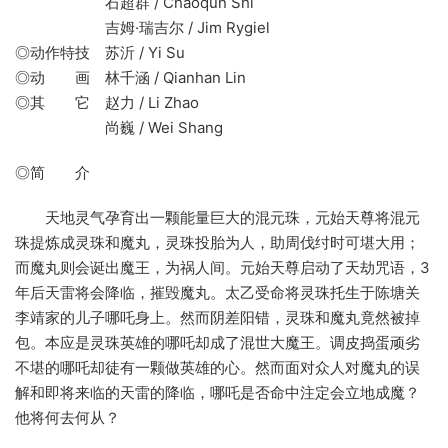
石超群 / Chaoqun Shi
吉姆·瑞吉尔 / Jim Rygiel
◎动作特技 苏沂 / Yi Su
◎动 画 林千涵 / Qianhan Lin
◎其 它 赵力 / Li Zhao
尚巍 / Wei Shang
◎简 介
天地灵气孕育出一颗能量巨大的混元珠，元始天尊将混元
珠提炼成灵珠和魔丸，灵珠投胎为人，助周伐纣时可堪大用；
而魔丸则会诞出魔王，为祸人间。元始天尊启动了天劫咒语，3
年后天雷将会降临，摧毁魔丸。太乙受命将灵珠托生于陈塘关
李靖家的儿子哪吒身上。然而阴差阳错，灵珠和魔丸竟然被掉
包。本应是灵珠英雄的哪吒却成了混世大魔王。调皮捣蛋顽劣
不堪的哪吒却徒有一颗做英雄的心。然而面对众人对魔丸的误
解和即将来临的天雷的降临，哪吒是否命中注定会立地成魔？
他将何去何从？