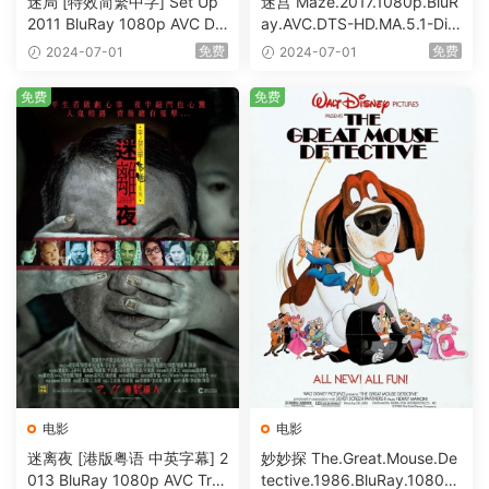
迷局 [特效简繁中字] Set Up
迷宫 Maze.2017.1080p.BluR
2011 BluRay 1080p AVC DT
ay.AVC.DTS-HD.MA.5.1-DiY
S-HD MA5.1-shhaclm@CHD
@HDHome [BDISO 19.7GB]
免费
免费
2024-07-01
2024-07-01
Bits [BDISO 23.09GB]
免费
免费
电影
电影
迷离夜 [港版粤语 中英字幕] 2
妙妙探 The.Great.Mouse.De
013 BluRay 1080p AVC Tru
tective.1986.BluRay.1080p.