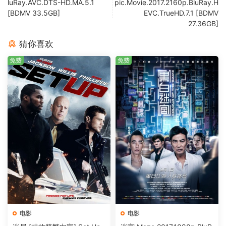
luRay.AVC.DTS-HD.MA.5.1
pic.Movie.2017.2160p.BluRay.H
[BDMV 33.5GB]
EVC.TrueHD.7.1 [BDMV
27.36GB]
猜你喜欢
免费
免费
电影
电影