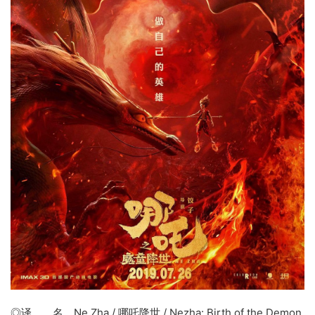
◎译 名 Ne Zha / 哪吒降世 /
Nezha
:
Birth of the Demon