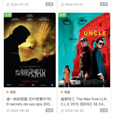
eHD5.1 [BDISO 22.64GB]
AVC.DTS-HD.MA.5.1-HDHo
免费
免费
2024-07-01
2024-07-01
me [BDISO 20.67GB]
免费
免费
电影
电影
谜一样的双眼 [DIY简繁中字]
秘密特工 The Man from U.N.
El secreto de sus ojos 2009
C.L.E 2015 [BDISO 36.54G
1080p Blu-ray AVC DTS-HD
B]
免费
免费
2024-06-30
2024-06-30