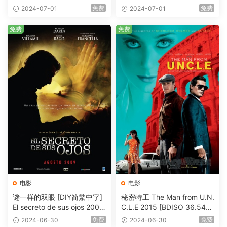
eHD5.1 [BDISO 22.64GB]
AVC.DTS-HD.MA.5.1-HDHo
免费
免费
2024-07-01
2024-07-01
me [BDISO 20.67GB]
免费
免费
电影
电影
谜一样的双眼 [DIY简繁中字]
秘密特工 The Man from U.N.
El secreto de sus ojos 2009
C.L.E 2015 [BDISO 36.54G
1080p Blu-ray AVC DTS-HD
B]
免费
免费
2024-06-30
2024-06-30