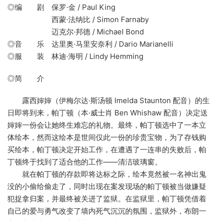
◎编 剧 保罗·金 / Paul King
西蒙·法纳比 / Simon Farnaby
迈克尔·邦德 / Michael Bond
◎音 乐 达里奥·马里安奈利 / Dario Marianelli
◎服 装 林迪·海明 / Lindy Hemming
◎简 介
露西婶婶（伊梅尔达·斯汤顿 Imelda Staunton 配音）的生
日即将到来，帕丁顿（本·威士肖 Ben Whishaw 配音）决定送
婶婶一份会让她终生难忘的礼物。最终，帕丁顿选中了一本立
体绘本，然而这绘本是世间仅此一份的珍贵宝物，为了存钱购
买绘本，帕丁顿决定开始工作，在遭遇了一连串的失败后，帕
丁顿终于找到了适合他的工作——清洁玻璃窗。
就在帕丁顿的存款即将达标之际，绘本竟然被一名神出鬼
没的小偷给偷走了，同时出现在案发现场的帕丁顿被当做嫌疑
犯捉拿归案，并最终被关进了监狱。在监狱里，帕丁顿凭借着
自己的爱与勇气改变了墙内死气沉沉的氛围，监狱外，布朗一