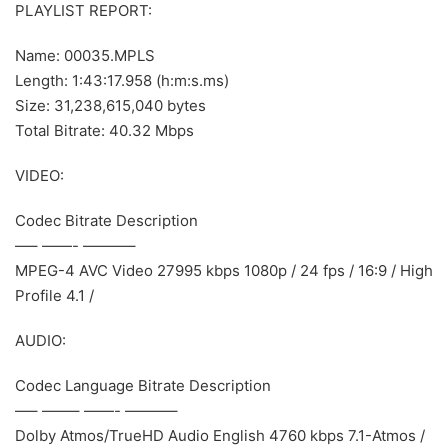
PLAYLIST REPORT:
Name: 00035.MPLS
Length: 1:43:17.958 (h:m:s.ms)
Size: 31,238,615,040 bytes
Total Bitrate: 40.32 Mbps
VIDEO:
Codec Bitrate Description
—– ——- ———–
MPEG-4 AVC Video 27995 kbps 1080p / 24 fps / 16:9 / High
Profile 4.1 /
AUDIO:
Codec Language Bitrate Description
—– ——– ——- ———–
Dolby Atmos/TrueHD Audio English 4760 kbps 7.1-Atmos /