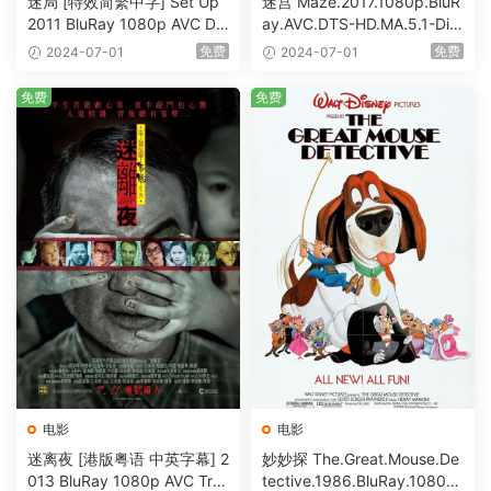
迷局 [特效简繁中字] Set Up
迷宫 Maze.2017.1080p.BluR
2011 BluRay 1080p AVC DT
ay.AVC.DTS-HD.MA.5.1-DiY
S-HD MA5.1-shhaclm@CHD
@HDHome [BDISO 19.7GB]
免费
免费
2024-07-01
2024-07-01
Bits [BDISO 23.09GB]
免费
免费
电影
电影
迷离夜 [港版粤语 中英字幕] 2
妙妙探 The.Great.Mouse.De
013 BluRay 1080p AVC Tru
tective.1986.BluRay.1080p.