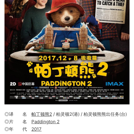
◎译 名
帕丁顿熊2
/ 柏灵顿2(港) / 柏灵顿熊熊出任务(台)
◎片 名
Paddington 2
◎年 代
2017