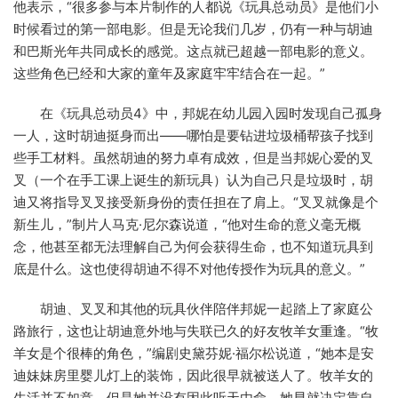
他表示，“很多参与本片制作的人都说《玩具总动员》是他们小
时候看过的第一部电影。但是无论我们几岁，仍有一种与胡迪
和巴斯光年共同成长的感觉。这点就已超越一部电影的意义。
这些角色已经和大家的童年及家庭牢牢结合在一起。”
在《玩具总动员4》中，邦妮在幼儿园入园时发现自己孤身
一人，这时胡迪挺身而出——哪怕是要钻进垃圾桶帮孩子找到
些手工材料。虽然胡迪的努力卓有成效，但是当邦妮心爱的叉
叉（一个在手工课上诞生的新玩具）认为自己只是垃圾时，胡
迪又将指导叉叉接受新身份的责任担在了肩上。“叉叉就像是个
新生儿，”制片人马克·尼尔森说道，“他对生命的意义毫无概
念，他甚至都无法理解自己为何会获得生命，也不知道玩具到
底是什么。这也使得胡迪不得不对他传授作为玩具的意义。”
胡迪、叉叉和其他的玩具伙伴陪伴邦妮一起踏上了家庭公
路旅行，这也让胡迪意外地与失联已久的好友牧羊女重逢。“牧
羊女是个很棒的角色，”编剧史黛芬妮·福尔松说道，“她本是安
迪妹妹房里婴儿灯上的装饰，因此很早就被送人了。牧羊女的
生活并不如意，但是她并没有因此听天由命。她早就决定靠自