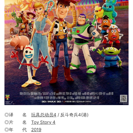
◎译 名
玩具总动员4
/ 反斗奇兵4(港)
◎片 名
Toy Story 4
◎年 代
2019