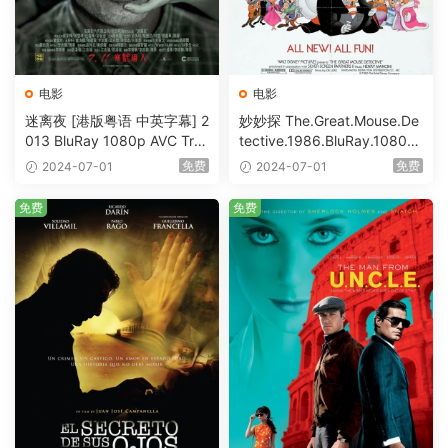
电影
电影
迷离夜 [港版粤语 中英字幕] 2
妙妙探 The.Great.Mouse.De
013 BluRay 1080p AVC Tru
tective.1986.BluRay.1080p.
eHD5.1 [BDISO 22.64GB]
AVC.DTS-HD.MA.5.1-HDHo
免费
免费
2024-07-01
2024-07-01
me [BDISO 20.67GB]
免费
免费