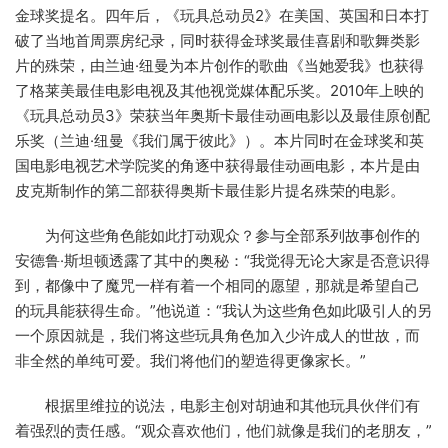
金球奖提名。四年后，《玩具总动员2》在美国、英国和日本打
破了当地首周票房纪录，同时获得金球奖最佳喜剧和歌舞类影
片的殊荣，由兰迪·纽曼为本片创作的歌曲《当她爱我》也获得
了格莱美最佳电影电视及其他视觉媒体配乐奖。2010年上映的
《玩具总动员3》荣获当年奥斯卡最佳动画电影以及最佳原创配
乐奖（兰迪·纽曼《我们属于彼此》）。本片同时在金球奖和英
国电影电视艺术学院奖的角逐中获得最佳动画电影，本片是由
皮克斯制作的第二部获得奥斯卡最佳影片提名殊荣的电影。
为何这些角色能如此打动观众？参与全部系列故事创作的
安德鲁·斯坦顿透露了其中的奥秘：“我觉得无论大家是否意识得
到，都像中了魔咒一样有着一个相同的愿望，那就是希望自己
的玩具能获得生命。”他说道：“我认为这些角色如此吸引人的另
一个原因就是，我们将这些玩具角色加入少许成人的世故，而
非全然的单纯可爱。我们将他们的塑造得更像家长。”
根据里维拉的说法，电影主创对胡迪和其他玩具伙伴们有
着强烈的责任感。“观众喜欢他们，他们就像是我们的老朋友，”