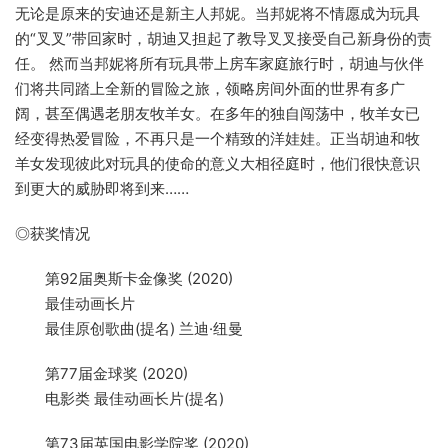
无论是原来的安迪还是新主人邦妮。当邦妮将不情愿成为玩具
的“叉叉”带回家时，胡迪又担起了教导叉叉接受自己新身份的责
任。 然而当邦妮将所有玩具带上房车家庭旅行时，胡迪与伙伴
们将共同踏上全新的冒险之旅，领略房间外面的世界有多广
阔，甚至偶遇老朋友牧羊女。在多年的独自闯荡中，牧羊女已
经变得热爱冒险，不再只是一个精致的洋娃娃。正当胡迪和牧
羊女发现彼此对玩具的使命的意义大相径庭时，他们很快意识
到更大的威胁即将到来……
◎获奖情况
第92届奥斯卡金像奖 (2020)
最佳动画长片
最佳原创歌曲(提名) 兰迪·纽曼
第77届金球奖 (2020)
电影类 最佳动画长片(提名)
第73届英国电影学院奖 (2020)