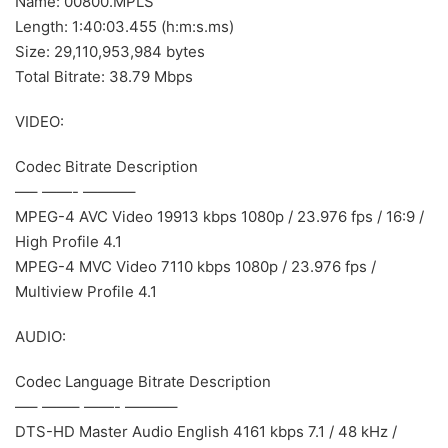
Name: 00800.MPLS
Length: 1:40:03.455 (h:m:s.ms)
Size: 29,110,953,984 bytes
Total Bitrate: 38.79 Mbps
VIDEO:
Codec Bitrate Description
—– ——- ———–
MPEG-4 AVC Video 19913 kbps 1080p / 23.976 fps / 16:9 /
High Profile 4.1
MPEG-4 MVC Video 7110 kbps 1080p / 23.976 fps /
Multiview Profile 4.1
AUDIO:
Codec Language Bitrate Description
—– ——– ——- ———–
DTS-HD Master Audio English 4161 kbps 7.1 / 48 kHz /