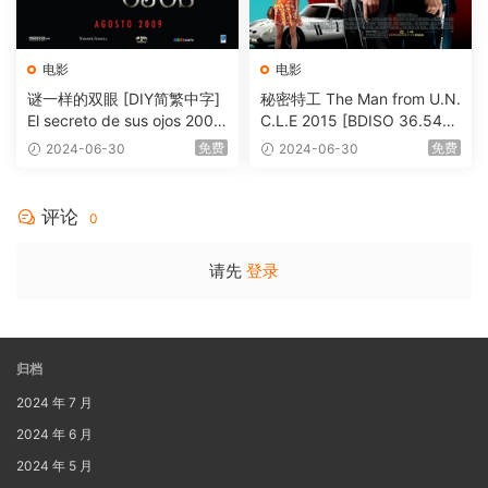
电影
电影
谜一样的双眼 [DIY简繁中字]
秘密特工 The Man from U.N.
El secreto de sus ojos 2009
C.L.E 2015 [BDISO 36.54G
1080p Blu-ray AVC DTS-HD
B]
免费
免费
2024-06-30
2024-06-30
MA 5.1-Softfeng@CHDBits
[BDISO 35.34GB]
评论
0
请先
登录
归档
2024 年 7 月
2024 年 6 月
2024 年 5 月