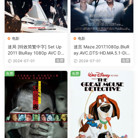
电影
电影
迷局 [特效简繁中字] Set Up
迷宫 Maze.2017.1080p.BluR
2011 BluRay 1080p AVC DT
ay.AVC.DTS-HD.MA.5.1-DiY
S-HD MA5.1-shhaclm@CHD
@HDHome [BDISO 19.7GB]
免费
免费
2024-07-01
2024-07-01
Bits [BDISO 23.09GB]
免费
免费