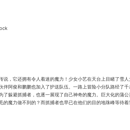
ck
说，它还拥有令人着迷的魔力！少女小艺在天台上目睹了雪人
伙伴阿俊和鹏鹏也加入了护送队伍。一路上冒险小分队路经了千
为了躲避抓捕者，也逐一展现了自己神奇的魔力。巨大化的蒲公
毛的魔力做不到的？而抓捕者也早已在他们的目的地珠峰等待着