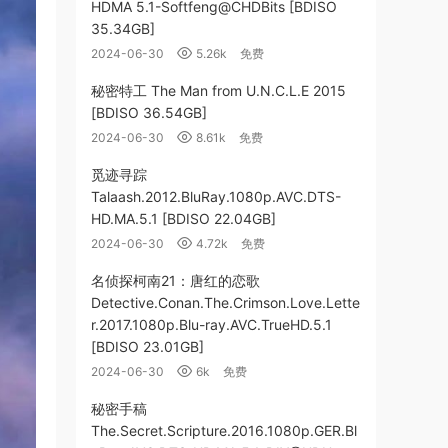
HDMA 5.1-Softfeng@CHDBits [BDISO
35.34GB]
2024-06-30
5.26k
免费
秘密特工 The Man from U.N.C.L.E 2015
[BDISO 36.54GB]
2024-06-30
8.61k
免费
觅迹寻踪
Talaash.2012.BluRay.1080p.AVC.DTS-
HD.MA.5.1 [BDISO 22.04GB]
2024-06-30
4.72k
免费
名侦探柯南21：唐红的恋歌
Detective.Conan.The.Crimson.Love.Lette
r.2017.1080p.Blu-ray.AVC.TrueHD.5.1
[BDISO 23.01GB]
2024-06-30
6k
免费
秘密手稿
The.Secret.Scripture.2016.1080p.GER.Bl