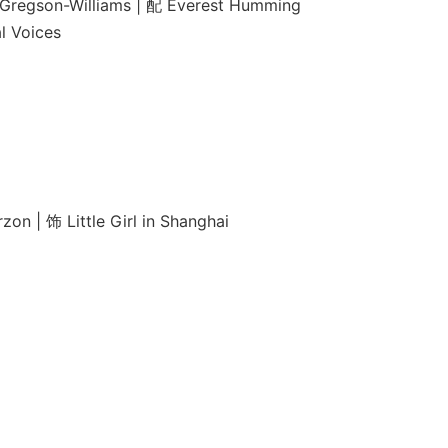
Williams | 配 Everest Humming
Voices
 饰 Little Girl in Shanghai