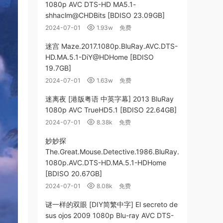
1080p AVC DTS-HD MA5.1-
shhaclm@CHDBits [BDISO 23.09GB]
2024-07-01
1.93w
免费
迷宫 Maze.2017.1080p.BluRay.AVC.DTS-
HD.MA.5.1-DiY@HDHome [BDISO
19.7GB]
2024-07-01
1.63w
免费
迷离夜 [港版粤语 中英字幕] 2013 BluRay
1080p AVC TrueHD5.1 [BDISO 22.64GB]
2024-07-01
8.38k
免费
妙妙探
The.Great.Mouse.Detective.1986.BluRay.
1080p.AVC.DTS-HD.MA.5.1-HDHome
[BDISO 20.67GB]
2024-07-01
8.08k
免费
谜一样的双眼 [DIY简繁中字] El secreto de
sus ojos 2009 1080p Blu-ray AVC DTS-