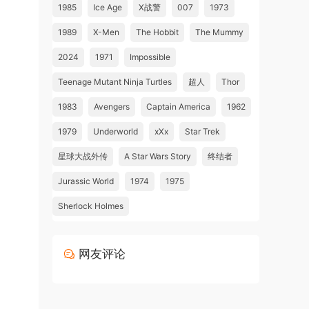
1985
Ice Age
X战警
007
1973
1989
X-Men
The Hobbit
The Mummy
2024
1971
Impossible
Teenage Mutant Ninja Turtles
超人
Thor
1983
Avengers
Captain America
1962
1979
Underworld
xXx
Star Trek
星球大战外传
A Star Wars Story
终结者
Jurassic World
1974
1975
Sherlock Holmes
网友评论