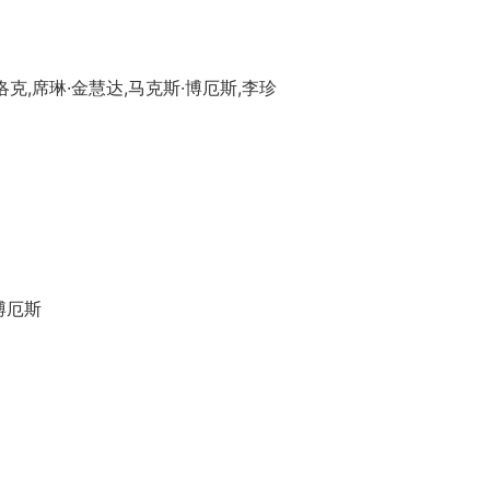
克,席琳·金慧达,马克斯·博厄斯,李珍
博厄斯