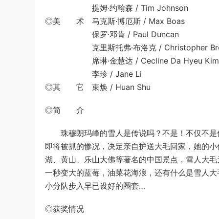
提姆·约翰森 / Tim Johnson
◎美 术 马克斯·博厄斯 / Max Boas
保罗·邓肯 / Paul Duncan
克里斯托弗·布洛克 / Christopher Bro
席琳·金慧达 / Cecline Da Hyeu Kim
李珍 / Jane Li
◎其 它 束焕 / Huan Shu
◎简 介
珠穆朗玛峰的雪人是传说吗？不是！不仅不是传
即将被抓的惨况，决定亲自护送大毛回家，她的小
湖、黄山、乐山大佛等著名的中国景点，雪人大毛
一秒变大的蓝莓，油菜花海浪，还有什么是雪人大
小分队步入早已设好的圈套…
◎获奖情况