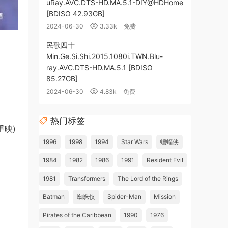
uRay.AVC.DTS-HD.MA.5.1-DIY@HDHome
[BDISO 42.93GB]
2024-06-30
3.33k
免费
民歌四十
Min.Ge.Si.Shi.2015.1080i.TWN.Blu-
ray.AVC.DTS-HD.MA.5.1 [BDISO
85.27GB]
2024-06-30
4.83k
免费
热门标签
陆重映)
1996
1998
1994
Star Wars
蝙蝠侠
1984
1982
1986
1991
Resident Evil
1981
Transformers
The Lord of the Rings
Batman
蜘蛛侠
Spider-Man
Mission
Pirates of the Caribbean
1990
1976