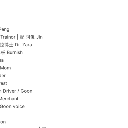
eng
nor | 配 阿俊 Jin
士 Dr. Zara
Burnish
ma
 Mom
er
est
iver / Goon
rchant
on voice
n
on