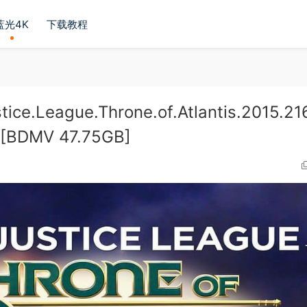
蓝光4K
下载教程
ague.Throne.of.Atlantis.2015.21
 [BDMV 47.75GB]