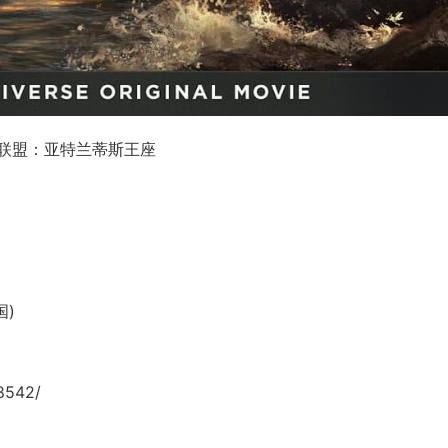
义联盟：亚特兰蒂斯王座
国)
8542/