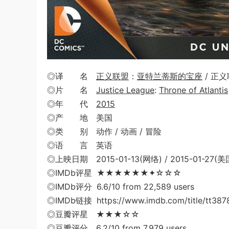
◎译 名
正义联盟
：
亚特兰蒂斯的宝座
/ 正
◎片 名
Justice League
:
Throne of Atlantis
◎年 代
2015
◎产 地 美国
◎类 别 动作 / 动画 / 冒险
◎语 言 英语
◎上映日期 2015-01-13(网络) / 2015-01-27(美
◎IMDb评星 ★★★★★★✦☆☆☆
◎IMDb评分 6.6/10 from 22,589 users
◎IMDb链接 https://www.imdb.com/title/tt387
◎豆瓣评星 ★★★☆☆
◎豆瓣评分 6.2/10 from 7,979 users