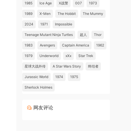
1985
Ice Age
X战警
007
1973
1989
X-Men
The Hobbit
The Mummy
2024
1971
Impossible
Teenage Mutant Ninja Turtles
超人
Thor
1983
Avengers
Captain America
1962
1979
Underworld
xXx
Star Trek
星球大战外传
A Star Wars Story
终结者
Jurassic World
1974
1975
Sherlock Holmes
网友评论