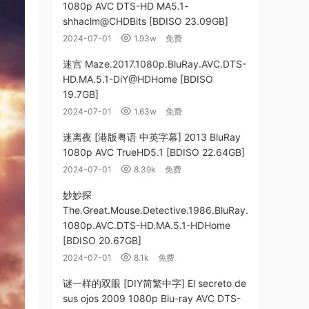
1080p AVC DTS-HD MA5.1-
shhaclm@CHDBits [BDISO 23.09GB]
2024-07-01
1.93w
免费
迷宫 Maze.2017.1080p.BluRay.AVC.DTS-
HD.MA.5.1-DiY@HDHome [BDISO
19.7GB]
2024-07-01
1.63w
免费
迷离夜 [港版粤语 中英字幕] 2013 BluRay
1080p AVC TrueHD5.1 [BDISO 22.64GB]
2024-07-01
8.39k
免费
妙妙探
The.Great.Mouse.Detective.1986.BluRay.
1080p.AVC.DTS-HD.MA.5.1-HDHome
[BDISO 20.67GB]
2024-07-01
8.1k
免费
谜一样的双眼 [DIY简繁中字] El secreto de
sus ojos 2009 1080p Blu-ray AVC DTS-