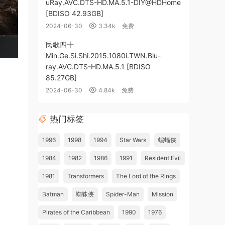
uRay.AVC.DTS-HD.MA.5.1-DIY@HDHome
[BDISO 42.93GB]
2024-06-30
3.34k
免费
民歌四十
Min.Ge.Si.Shi.2015.1080i.TWN.Blu-
ray.AVC.DTS-HD.MA.5.1 [BDISO
85.27GB]
2024-06-30
4.84k
免费
热门标签
1996
1998
1994
Star Wars
蝙蝠侠
1984
1982
1986
1991
Resident Evil
1981
Transformers
The Lord of the Rings
Batman
蜘蛛侠
Spider-Man
Mission
Pirates of the Caribbean
1990
1976