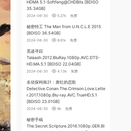
HDMA 5.1-Softfeng@CHDBits [BDISO
35.34GB]
2024-06-30
5.27k
免费
秘密特工 The Man from U.N.C.L.E 2015
[BDISO 36.54GB]
2024-06-30
8.61k
免费
觅迹寻踪
Talaash.2012.BluRay.1080p.AVC.DTS-
HD.MA.5.1 [BDISO 22.04GB]
2024-06-30
4.73k
免费
名侦探柯南21：唐红的恋歌
Detective.Conan.The.Crimson.Love.Lette
r.2017.1080p.Blu-ray.AVC.TrueHD.5.1
[BDISO 23.01GB]
2024-06-30
6k
免费
秘密手稿
The.Secret.Scripture.2016.1080p.GER.Bl