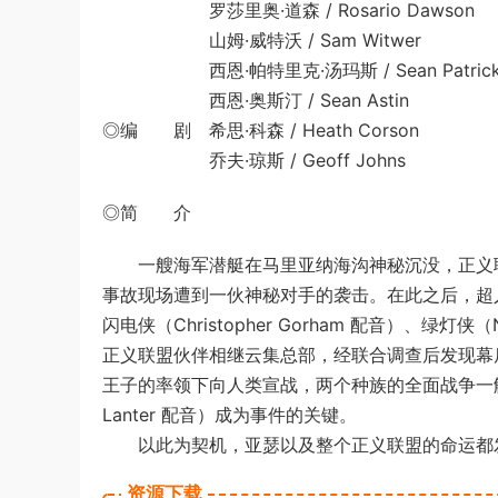
罗莎里奥·道森 / Rosario Dawson
山姆·威特沃 / Sam Witwer
西恩·帕特里克·汤玛斯 / Sean Patrick 
西恩·奥斯汀 / Sean Astin
◎编 剧 希思·科森 / Heath Corson
乔夫·琼斯 / Geoff Johns
◎简 介
一艘海军潜艇在马里亚纳海沟神秘沉没，正义联盟派
事故现场遭到一伙神秘对手的袭击。在此之后，超人（Jerr
闪电侠（Christopher Gorham 配音）、绿灯侠（N
正义联盟伙伴相继云集总部，经联合调查后发现幕
王子的率领下向人类宣战，两个种族的全面战争一触
Lanter 配音）成为事件的关键。
以此为契机，亚瑟以及整个正义联盟的命运都
资源下载