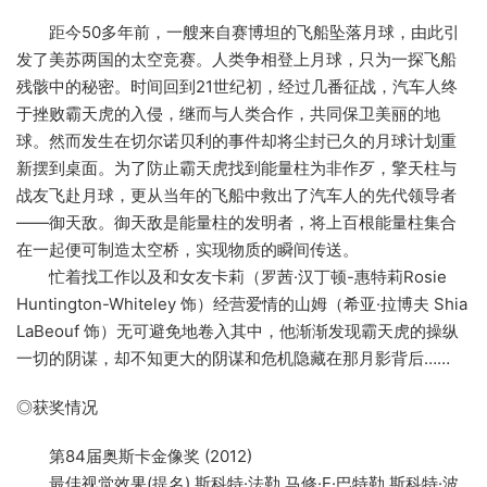
距今50多年前，一艘来自赛博坦的飞船坠落月球，由此引
发了美苏两国的太空竞赛。人类争相登上月球，只为一探飞船
残骸中的秘密。时间回到21世纪初，经过几番征战，汽车人终
于挫败霸天虎的入侵，继而与人类合作，共同保卫美丽的地
球。然而发生在切尔诺贝利的事件却将尘封已久的月球计划重
新摆到桌面。为了防止霸天虎找到能量柱为非作歹，擎天柱与
战友飞赴月球，更从当年的飞船中救出了汽车人的先代领导者
——御天敌。御天敌是能量柱的发明者，将上百根能量柱集合
在一起便可制造太空桥，实现物质的瞬间传送。
忙着找工作以及和女友卡莉（罗茜·汉丁顿-惠特莉Rosie
Huntington-Whiteley 饰）经营爱情的山姆（希亚·拉博夫 Shia
LaBeouf 饰）无可避免地卷入其中，他渐渐发现霸天虎的操纵
一切的阴谋，却不知更大的阴谋和危机隐藏在那月影背后……
◎获奖情况
第84届奥斯卡金像奖 (2012)
最佳视觉效果(提名) 斯科特·法勒,马修·E·巴特勒,斯科特·波