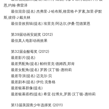
恩,约翰·弗雷泽
最佳混音(提名) 杰弗里·J·哈布斯,格雷格·P·罗素,加里·萨默
斯,彼得·J·戴夫林
最佳音效剪辑(提名) 埃里克·阿达尔,伊桑·范德莱恩
第39届动画安妮奖 (2012)
最佳真人电影动画效果
第32届金酸莓奖 (2012)
最差影片(提名)
最差男配角(提名) 帕特里克·德姆西,郑肯
最差女配角(提名) 罗茜·汉丁顿-惠特莉
最差导演(提名) 迈克尔·贝
最差剧本(提名) 伊伦·克鲁格
最差银幕群像(提名)
最差银幕搭档(提名) 希亚·拉博夫,罗茜·汉丁顿-惠特莉
第13届美国青少年选择奖 (2011)