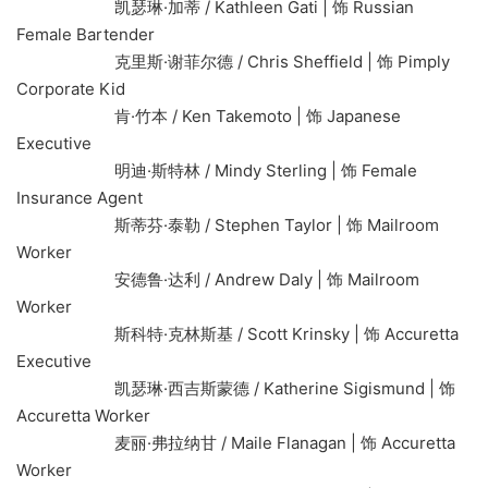
凯瑟琳·加蒂 / Kathleen Gati | 饰 Russian
Female Bartender
克里斯·谢菲尔德 / Chris Sheffield | 饰 Pimply
Corporate Kid
肯·竹本 / Ken Takemoto | 饰 Japanese
Executive
明迪·斯特林 / Mindy Sterling | 饰 Female
Insurance Agent
斯蒂芬·泰勒 / Stephen Taylor | 饰 Mailroom
Worker
安德鲁·达利 / Andrew Daly | 饰 Mailroom
Worker
斯科特·克林斯基 / Scott Krinsky | 饰 Accuretta
Executive
凯瑟琳·西吉斯蒙德 / Katherine Sigismund | 饰
Accuretta Worker
麦丽·弗拉纳甘 / Maile Flanagan | 饰 Accuretta
Worker