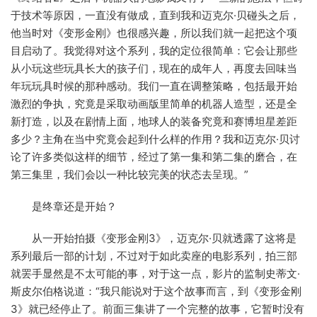
于技术等原因，一直没有做成，直到我和迈克尔·贝碰头之后，
他当时对《变形金刚》也很感兴趣，所以我们就一起把这个项
目启动了。我觉得对这个系列，我的定位很简单：它会让那些
从小玩这些玩具长大的孩子们，现在的成年人，再度去回味当
年玩玩具时候的那种感动。我们一直在调整策略，包括最开始
激烈的争执，究竟是采取动画版里简单的机器人造型，还是全
新打造，以及在剧情上面，地球人的装备究竟和赛博坦星差距
多少？主角在当中究竟会起到什么样的作用？我和迈克尔·贝讨
论了许多类似这样的细节，经过了第一集和第二集的磨合，在
第三集里，我们会以一种比较完美的状态去呈现。”
是终章还是开始？
从一开始拍摄《变形金刚3》，迈克尔·贝就透露了这将是
系列最后一部的计划，不过对于如此卖座的电影系列，拍三部
就罢手显然是不太可能的事，对于这一点，影片的监制史蒂文·
斯皮尔伯格说道：“我只能说对于这个故事而言，到《变形金刚
3》就已经停止了。前面三集讲了一个完整的故事，它暂时没有