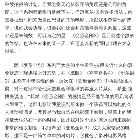
继续拍摄的计划。但我觉得无论从影迷的角度还是公司的角
度，这个系列都值得再延续下去，但迈克尔·贝有许多想法，他
需要抽出时间来做自己想做的其他电影，所以我很尊重他的选
择，也许我会执导，也会我们还会和其他导演碰头商量，这些
都还是未知数，可以肯定的是，《变形金刚3》是目前这个故事
的终结。也许在未来的某一天，它还会以新的面孔出现在大众
眼前。”
因《变形金刚》系列而大热的小生希亚·拉博夫近年来的事
业状态呈现迅猛上升态势，在《鹰眼》《夺宝奇兵4》《华尔街
2》里都有不错表现的他，这次在《变形金刚3》中再度独挑大
梁。对于这部带给他无数机会和眼球的卖座大片系列，希亚·拉
博夫说道：“我对《变形金刚》的感情已经不能简单的用几句话
来衡量了。这部电影让我意识到原来做一个演员可以如此的令
人激动和满足，尤其是当我自己在电影院里看到，银幕上的我
和擎天柱站在一起的时候，因此我对这个系列就这么结束感到
非常的难以割舍。我很希望《变形金刚3》成为大家铭记的电
影，这不是一部简简单单的科幻片，它糅合了多种电影风格，