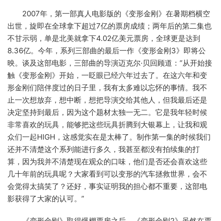
2007年，第一部真人电影版的《变形金刚》在暑期档横空
出世，旋即在全球拿下超过7亿的票房成绩；两年后的第二集也
不甘示弱，单是北美就拿下4.02亿美元票房，全球更是达到
8.36亿。今年，系列三部曲的最后一作《变形金刚3》即将公
映。谈及这部电影，三部曲的导演迈克尔·贝回顾道：“从开始接
触《变形金刚》开始，一眨眼已经六年过去了。在这六年和变
形金刚们陪伴度过的日子里，我有太多难以忘怀的事情。我不
止一次想放弃，想中断，想把导演交给其他人，但我最后还是
决定坚持到最后，因为这个题材太独一无二。它是我年轻时候
非常喜欢的玩具，能够把这些玩具折腾到大银幕上，让我和观
众们一起HIGH，这感觉实在是太棒了。制作第一集的时候我们
还并不清楚这个系列能进行多久，我甚至都没有拍续集的打
算，因为我并不清楚现在观众的口味，他们是否还会喜欢这些
几十年前的玩具呢？大家看到可以变形的汽车拯救世界，会不
会觉得太搞笑了？还好，事实证明我的担心都不重要，这部电
影获得了大家的认可。”
《变形金刚》取得爆棚票房之后，《变形金刚2》虽然在票