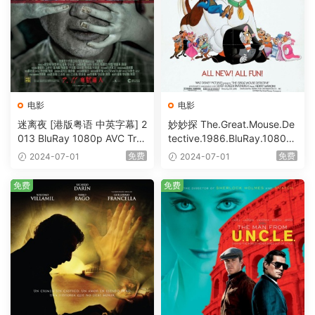
电影
电影
迷离夜 [港版粤语 中英字幕] 2
妙妙探 The.Great.Mouse.De
013 BluRay 1080p AVC Tru
tective.1986.BluRay.1080p.
eHD5.1 [BDISO 22.64GB]
AVC.DTS-HD.MA.5.1-HDHo
免费
免费
2024-07-01
2024-07-01
me [BDISO 20.67GB]
免费
免费