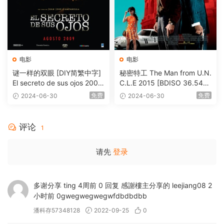
电影
电影
谜一样的双眼 [DIY简繁中字]
秘密特工 The Man from U.N.
El secreto de sus ojos 2009
C.L.E 2015 [BDISO 36.54G
1080p Blu-ray AVC DTS-HD
B]
免费
免费
2024-06-30
2024-06-30
MA 5.1-Softfeng@CHDBits
[BDISO 35.34GB]
评论
1
请先
登录
多谢分享 ting 4周前 0 回复 感謝樓主分享的 leejiang08 2
小时前 0gwegwegwegwfdbdbdbb
潘科存57348128
2022-09-25
0