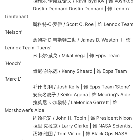
拉维尔·伊斯亚诺夫 / Ravil Isyanov | 饰 Voshkod
Dustin Dennard Dustin Dennard | 饰 Lennox
Lieutenant
斯科特·C·罗伊 / Scott C. Roe | 饰 Lennox Team
‘Nelson’
詹姆斯·D·韦斯顿二世 / James D. Weston II | 饰
Lennox Team ‘Tuens’
米卡尔·威戈 / Mikal Vega | 饰 Epps Team
‘Hooch’
肯尼·谢尔德 / Kenny Sheard | 饰 Epps Team
‘Marc L’
乔什·凯利 / Josh Kelly | 饰 Epps Team ‘Stone’
安庆名惠子 / Keiko Agena | 饰 Mearing’s Aide
拉莫尼卡·加勒特 / LaMonica Garrett | 饰
Morshower’s Aide
约翰托宾 / John H. Tobin | 饰 President Nixon
拉里·克拉克 / Larry Clarke | 饰 NASA Scientist
汤姆·维图 / Tom Virtue | 饰 Black Ops NASA