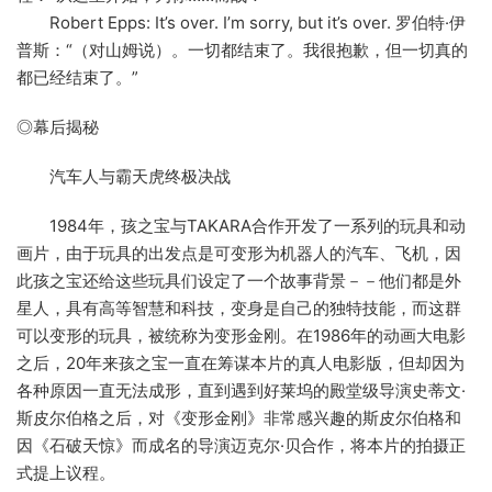
Robert Epps: It’s over. I’m sorry, but it’s over. 罗伯特·伊
普斯：“（对山姆说）。一切都结束了。我很抱歉，但一切真的
都已经结束了。”
◎幕后揭秘
汽车人与霸天虎终极决战
1984年，孩之宝与TAKARA合作开发了一系列的玩具和动
画片，由于玩具的出发点是可变形为机器人的汽车、飞机，因
此孩之宝还给这些玩具们设定了一个故事背景－－他们都是外
星人，具有高等智慧和科技，变身是自己的独特技能，而这群
可以变形的玩具，被统称为变形金刚。在1986年的动画大电影
之后，20年来孩之宝一直在筹谋本片的真人电影版，但却因为
各种原因一直无法成形，直到遇到好莱坞的殿堂级导演史蒂文·
斯皮尔伯格之后，对《变形金刚》非常感兴趣的斯皮尔伯格和
因《石破天惊》而成名的导演迈克尔·贝合作，将本片的拍摄正
式提上议程。