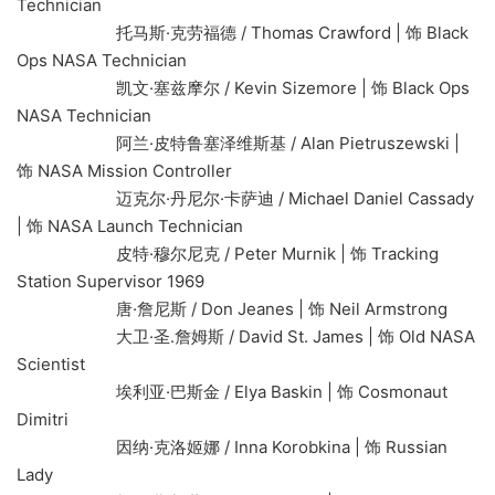
Technician
托马斯·克劳福德 / Thomas Crawford | 饰 Black
Ops NASA Technician
凯文·塞兹摩尔 / Kevin Sizemore | 饰 Black Ops
NASA Technician
阿兰·皮特鲁塞泽维斯基 / Alan Pietruszewski |
饰 NASA Mission Controller
迈克尔·丹尼尔·卡萨迪 / Michael Daniel Cassady
| 饰 NASA Launch Technician
皮特·穆尔尼克 / Peter Murnik | 饰 Tracking
Station Supervisor 1969
唐·詹尼斯 / Don Jeanes | 饰 Neil Armstrong
大卫·圣.詹姆斯 / David St. James | 饰 Old NASA
Scientist
埃利亚·巴斯金 / Elya Baskin | 饰 Cosmonaut
Dimitri
因纳·克洛姬娜 / Inna Korobkina | 饰 Russian
Lady