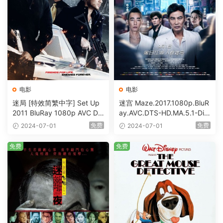
电影
电影
迷局 [特效简繁中字] Set Up
迷宫 Maze.2017.1080p.BluR
2011 BluRay 1080p AVC DT
ay.AVC.DTS-HD.MA.5.1-DiY
S-HD MA5.1-shhaclm@CHD
@HDHome [BDISO 19.7GB]
免费
免费
2024-07-01
2024-07-01
Bits [BDISO 23.09GB]
免费
免费