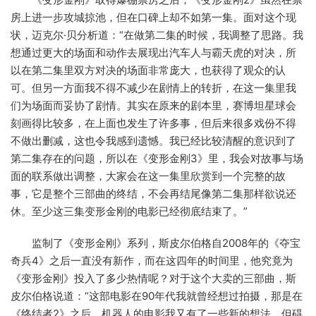
房上进一步攻城掠池，但在口碑上却不如第一集。面对这个现
状，迈克尔·贝分析道：“在做第二集的时候，我调整了思路。我
想通过更大的场面和动作去展现出汽车人与霸天虎的对决，所
以在第二集里双方对决的场面非常庞大，也获得了观众的认
可。但另一方面我不得不减少在剧情上的转折，在这一集里我
们为场面而妥协了剧情。其实在原来的剧本里，赛博坦星球会
刻画得比较多，在上面也发生了许多事，但后来很多戏份不得
不做出删减，这也令我感到遗憾。我已经比较清醒的意识到了
第二集存在的问题，所以在《变形金刚3》里，我会对故事与场
面的联系做出调整，大家会在这一集里欣赏到一个完整的故
事，它是整个三部曲的终结，不会再结尾像第二集那样欲说还
休。至少这三集变形金刚的电影已经彻底结束了。”
监制了《变形金刚》系列，斯皮尔伯格自2008年的《夺宝
奇兵4》之后一直没有新作，而在这四年的时间里，他究竟为
《变形金刚》投入了多少热情呢？对于这个大卖的三部曲，斯
皮尔伯格说道：“这部电影在90年代我就曾经想过拍摄，那是在
《终结者2》之后，机器人的电影我又有了一些新的想法，但碍