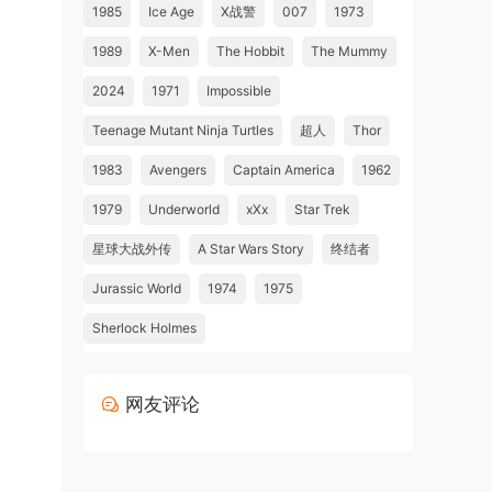
1985
Ice Age
X战警
007
1973
1989
X-Men
The Hobbit
The Mummy
2024
1971
Impossible
Teenage Mutant Ninja Turtles
超人
Thor
1983
Avengers
Captain America
1962
1979
Underworld
xXx
Star Trek
星球大战外传
A Star Wars Story
终结者
Jurassic World
1974
1975
Sherlock Holmes
网友评论