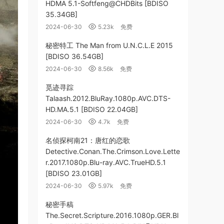
HDMA 5.1-Softfeng@CHDBits [BDISO
35.34GB]
2024-06-30
5.23k
免费
秘密特工 The Man from U.N.C.L.E 2015
[BDISO 36.54GB]
2024-06-30
8.56k
免费
觅迹寻踪
Talaash.2012.BluRay.1080p.AVC.DTS-
HD.MA.5.1 [BDISO 22.04GB]
2024-06-30
4.7k
免费
名侦探柯南21：唐红的恋歌
Detective.Conan.The.Crimson.Love.Lette
r.2017.1080p.Blu-ray.AVC.TrueHD.5.1
[BDISO 23.01GB]
2024-06-30
5.97k
免费
秘密手稿
The.Secret.Scripture.2016.1080p.GER.Bl