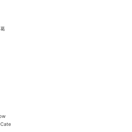
诸葛
ow
Cate