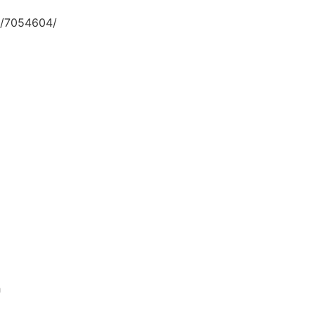
/7054604/
h