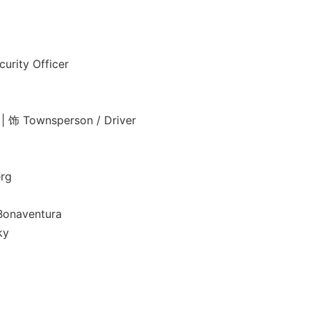
ty Officer
Townsperson / Driver
rg
aventura
ky