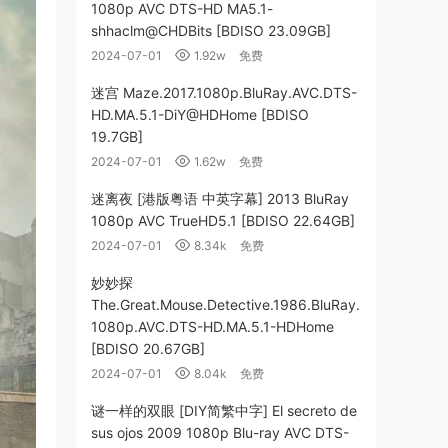
1080p AVC DTS-HD MA5.1-
shhaclm@CHDBits [BDISO 23.09GB]
2024-07-01
1.92w
免费
迷宫 Maze.2017.1080p.BluRay.AVC.DTS-
HD.MA.5.1-DiY@HDHome [BDISO
19.7GB]
2024-07-01
1.62w
免费
迷离夜 [港版粤语 中英字幕] 2013 BluRay
1080p AVC TrueHD5.1 [BDISO 22.64GB]
2024-07-01
8.34k
免费
妙妙探
The.Great.Mouse.Detective.1986.BluRay.
1080p.AVC.DTS-HD.MA.5.1-HDHome
[BDISO 20.67GB]
2024-07-01
8.04k
免费
谜一样的双眼 [DIY简繁中字] El secreto de
sus ojos 2009 1080p Blu-ray AVC DTS-