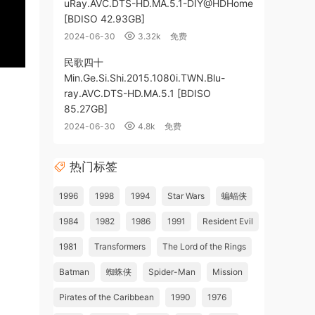
uRay.AVC.DTS-HD.MA.5.1-DIY@HDHome
[BDISO 42.93GB]
2024-06-30
3.32k
免费
民歌四十
Min.Ge.Si.Shi.2015.1080i.TWN.Blu-
ray.AVC.DTS-HD.MA.5.1 [BDISO
85.27GB]
2024-06-30
4.8k
免费
热门标签
1996
1998
1994
Star Wars
蝙蝠侠
1984
1982
1986
1991
Resident Evil
1981
Transformers
The Lord of the Rings
Batman
蜘蛛侠
Spider-Man
Mission
Pirates of the Caribbean
1990
1976