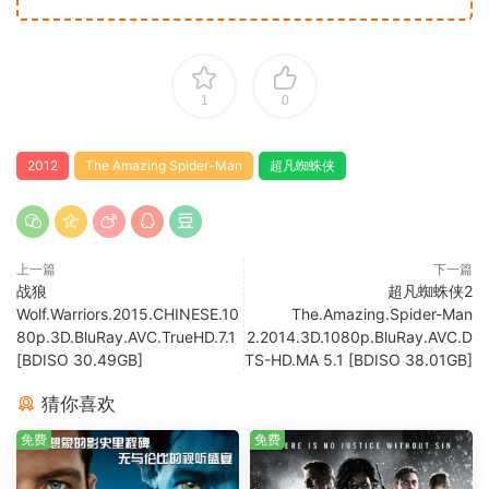
1
0
2012
The Amazing Spider-Man
超凡蜘蛛侠
上一篇
下一篇
战狼
超凡蜘蛛侠2
Wolf.Warriors.2015.CHINESE.10
The.Amazing.Spider-Man
80p.3D.BluRay.AVC.TrueHD.7.1
2.2014.3D.1080p.BluRay.AVC.D
[BDISO 30.49GB]
TS-HD.MA 5.1 [BDISO 38.01GB]
猜你喜欢
免费
免费