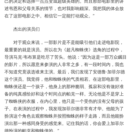
己的决定和选择一点点变成超级英雄的。而且那部电影里的讲
述韦恩和父母关系的情节，也对我影响颇深。我把我的体会放
在了这部电影之中。相信它一定能打动观众。”
杰出的演员们
对于观众来说，一部影片是不是能吸引他们走进电影院，
最重要的就是演员。所以在为《超凡蜘蛛侠》选角的过程中，
导演马克·韦布算是吃尽了苦头。他说：“因为这是一部万众瞩目
的影片，所以愿意来参演的人非常之多，有一段时间内，我也
不知道究竟该选谁来主演。最后，我们发现了安德鲁·加菲尔德
这个演员。我觉得，他和蜘蛛侠的气质相若。在这部电影里，
蜘蛛侠还是一个孩子，他身上的那种脆弱、孤寂和没有做好准
备的纯真感恰好和这个时间点的帕克一样。无论他是不是穿上
了蜘蛛侠的衣服，在内心里，他只是一个受伤的没有父母的孩
子。在表演的过程中，我发现加菲尔德非常有才华。他能为了
扮演这个角色去观察蜘蛛并按照蜘蛛的样子走路，而且他能扮
演出那一种感同身受的感觉来。记住我的话，你会爱上加菲尔
德扮演的帕克和蜘蛛侠的。”