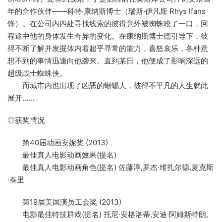
年的合作伙伴——科特·康纳斯博士（瑞斯·伊凡斯 Rhys Ifans
饰）。在公司内四处寻找线索的彼得意外被蜘蛛咬了一口，回
程途中他的身体发生奇异的变化。在康纳斯博士德引导下，彼
得不断了解并发掘体内着超乎寻常的能力，喜怒哀乐，各种意
想不到的事情迅速向他袭来。直到某日，他便成了影响深远的
超级战士蜘蛛侠。
而城市内也出现了凶恶的蜥蜴人，彼得不平凡的人生就此
展开……
◎获奖情况
第40届动画安妮奖 (2013)
最佳真人电影动画效果(提名)
最佳真人电影动画角色(提名) 佐藤淳,罗杰·维扎尔德,麦克斯
·泰里
第19届美国演员工会奖 (2013)
电影最佳特技群戏(提名) 托尼·安格洛蒂,安迪·阿姆斯特朗,