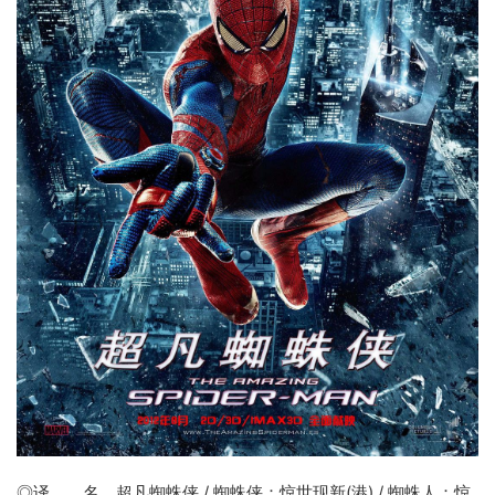
◎译 名
超凡蜘蛛侠
/ 蜘蛛侠：惊世现新(港) / 蜘蛛人：惊