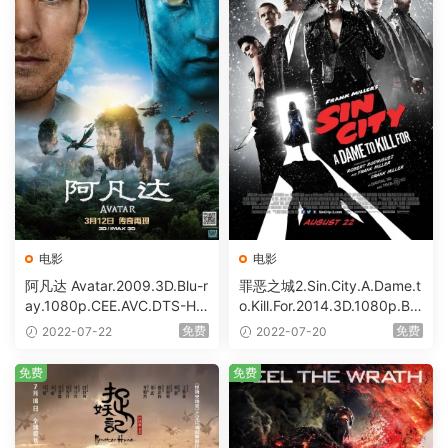
电影
电影
阿凡达 Avatar.2009.3D.Blu-r
罪恶之城2.Sin.City.A.Dame.t
ay.1080p.CEE.AVC.DTS-HD.
o.Kill.For.2014.3D.1080p.Blu
MA.5.1 [BDISO 46.61GB]
Ray.AVC.DTS-HD.MA.5.1 [B
免费
免费
2022-07-22
2022-07-20
DISO 34.51GB]
免费
免费