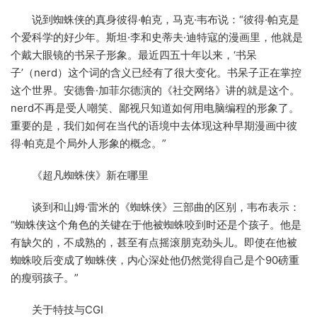
说到蜘蛛侠的真身彼得·帕克，马克·韦布说：“彼得·帕克是
个爱科学的好少年。斯坦·李和史蒂夫·迪特寇的漫画里，他就是
个戴大眼镜的书呆子形象。最近四五十年以来，‘书呆
子’（nerd）这个词的含义已经有了很大变化。书呆子正在掌控
这个世界。安德鲁·加菲尔德演的《社交网络》讲的就是这个。
nerd不再是受人嘲笑、鄙视只知道如何用电脑编程的形象了。
重要的是，我们如何在当代的语境中去体现这种早期漫画中彼
得·帕克是个局外人形象的概念。”
《超凡蜘蛛侠》新在哪里
谈到和山姆·雷米的《蜘蛛侠》三部曲的区别，韦布表示：
“蜘蛛侠这个角色的关键在于他被蜘蛛咬到时还是个孩子。他是
有缺欠的，不成熟的，甚至有点摇滚朋克劲头儿。即使在他被
蜘蛛咬后变成了蜘蛛侠，内心深处他仍然觉得自己是个90磅重
的瘦弱孩子。”
关于特技与CGI