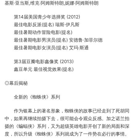
基斯·亚当斯,维克·阿姆斯特朗,妮娜·阿姆斯特朗
第14届美国青少年选择奖 (2012)
最佳电影反派(提名) 瑞斯·伊凡斯
最佳暑期动作冒险电影(提名)
最佳暑期电影男演员(提名) 安德鲁·加菲尔德
最佳暑期电影女演员(提名) 艾玛·斯通
第3届豆瓣电影鑫像奖 (2013)
鑫豆单元 最佳视觉效果(提名)
◎幕后揭秘
全新的《蜘蛛侠》系列
作为银幕上的著名形象，蜘蛛侠的故事已经走到了死胡同
中，如果再继续拍摄下去，很可能会令观众反感。加之诺兰拍
摄的《蝙蝠侠》系列，又为超级英雄电影开创了新的局面和深
度，所以升级《蜘蛛侠》系列就成为了一件势在必行的事情。