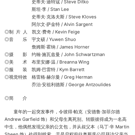
史蒂夫·迪特寇 / Steve Ditko
斯坦·李 / Stan Lee
史蒂夫·克洛夫斯 / Steve Kloves
阿尔文·萨金特 / Alvin Sargent
◎制 片 人 凯文·费奇 / Kevin Feige
◎音 乐 宇文硕 / Yuwen Shuo
詹姆斯·霍纳 / James Horner
◎摄 影 约翰·施瓦兹曼 / John Schwartzman
◎美 术 布里安娜·温 / Breanna Wing
◎服 装 凯姆·巴雷特 / Kym Barrett
◎视觉特效 格雷格·赫尔曼 / Greg Herman
乔治·安祖利德斯 / George Antzoulides
◎简 介
童年的一起突发事件，令彼得·帕克（安德鲁·加菲尔德
Andrew Garfield 饰）和父母生离死别。转眼彼得成为一名高
中生，他偶然发现父亲的公文包，并从叔父本（马丁·辛 Martin
Sheen 饰）处得到线索，于是启程前往奥斯库公司拜访父亲当