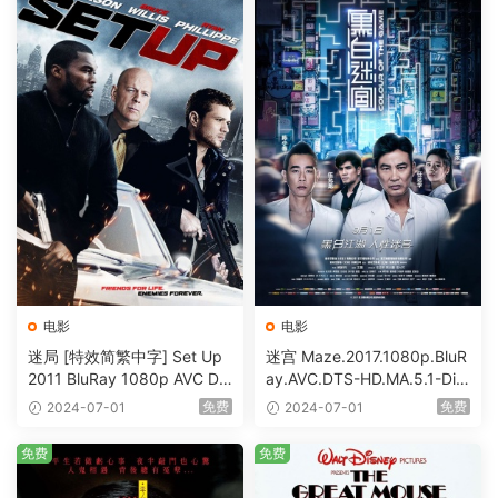
电影
电影
迷局 [特效简繁中字] Set Up
迷宫 Maze.2017.1080p.BluR
2011 BluRay 1080p AVC DT
ay.AVC.DTS-HD.MA.5.1-DiY
S-HD MA5.1-shhaclm@CHD
@HDHome [BDISO 19.7GB]
免费
免费
2024-07-01
2024-07-01
Bits [BDISO 23.09GB]
免费
免费