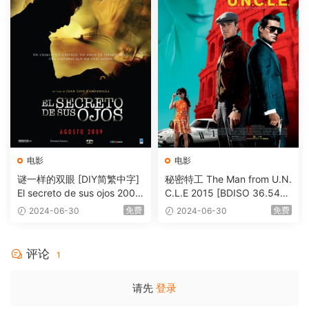
电影
电影
谜一样的双眼 [DIY简繁中字]
秘密特工 The Man from U.N.
El secreto de sus ojos 2009
C.L.E 2015 [BDISO 36.54G
1080p Blu-ray AVC DTS-HD
B]
免费
免费
2024-06-30
2024-06-30
MA 5.1-Softfeng@CHDBits
[BDISO 35.34GB]
评论
1
请先
登录