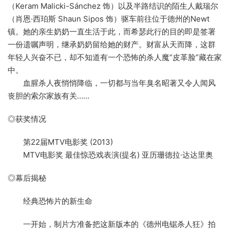
（Keram Malicki-Sánchez 饰）以及半路结识的陌生人戴瑞尔
（肖恩·西珀斯 Shaun Sipos 饰）驱车前往位于德州的Newt
镇。她的亲生奶奶一直生活于此，而希瑟此行的目的即是签署
一份遗嘱声明，继承奶奶留给她的财产。财富从天而降，这群
年轻人兴奋不已，却不知道有一个恐怖的杀人魔“皮革脸”藏在家
中。
血腥杀人夜悄悄降临，一切都与当年臭名昭著又令人闻风
丧胆的索尔家族有关……
◎获奖情况
第22届MTV电影奖 (2013)
MTV电影奖 最佳惊恐戏表演(提名) 亚历珊德拉·达达里奥
◎幕后揭秘
经典恐怖片的新生命
一开始，制片方准备把这新版本的《德州电锯杀人狂》拍