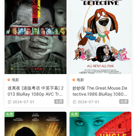
电影
电影
迷离夜 [港版粤语 中英字幕] 2
妙妙探 The.Great.Mouse.De
013 BluRay 1080p AVC Tru
tective.1986.BluRay.1080p.
eHD5.1 [BDISO 22.64GB]
AVC.DTS-HD.MA.5.1-HDHo
免费
免费
2024-07-01
2024-07-01
me [BDISO 20.67GB]
免费
免费