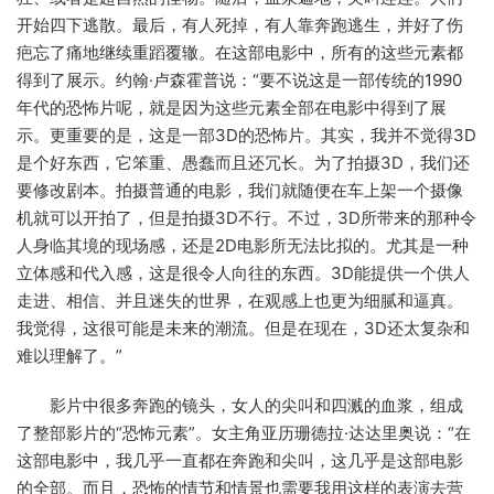
开始四下逃散。最后，有人死掉，有人靠奔跑逃生，并好了伤
疤忘了痛地继续重蹈覆辙。在这部电影中，所有的这些元素都
得到了展示。约翰·卢森霍普说：“要不说这是一部传统的1990
年代的恐怖片呢，就是因为这些元素全部在电影中得到了展
示。更重要的是，这是一部3D的恐怖片。其实，我并不觉得3D
是个好东西，它笨重、愚蠢而且还冗长。为了拍摄3D，我们还
要修改剧本。拍摄普通的电影，我们就随便在车上架一个摄像
机就可以开拍了，但是拍摄3D不行。不过，3D所带来的那种令
人身临其境的现场感，还是2D电影所无法比拟的。尤其是一种
立体感和代入感，这是很令人向往的东西。3D能提供一个供人
走进、相信、并且迷失的世界，在观感上也更为细腻和逼真。
我觉得，这很可能是未来的潮流。但是在现在，3D还太复杂和
难以理解了。”
影片中很多奔跑的镜头，女人的尖叫和四溅的血浆，组成
了整部影片的“恐怖元素”。女主角亚历珊德拉·达达里奥说：“在
这部电影中，我几乎一直都在奔跑和尖叫，这几乎是这部电影
的全部。而且，恐怖的情节和情景也需要我用这样的表演去营