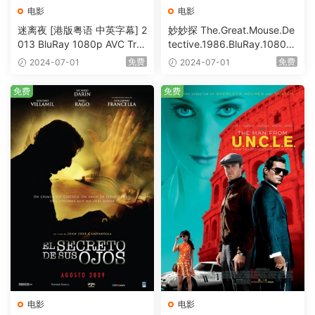
电影
电影
迷离夜 [港版粤语 中英字幕] 2
妙妙探 The.Great.Mouse.De
013 BluRay 1080p AVC Tru
tective.1986.BluRay.1080p.
eHD5.1 [BDISO 22.64GB]
AVC.DTS-HD.MA.5.1-HDHo
免费
免费
2024-07-01
2024-07-01
me [BDISO 20.67GB]
免费
免费
电影
电影