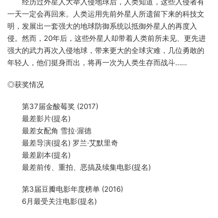
经历过外星人大举入侵地球后，人类知道，这些入侵者有
一天一定会再回来。人类运用先前外星人所遗留下来的科技文
明，发展出一套强大的地球防御系统以抵御外星人的再度入
侵。然而，20年后，这些外星人却带着人类前所未见、更先进
强大的武力再次入侵地球，带来更大的全球灾难，几位勇敢的
年轻人，他们挺身而出，将再一次为人类生存而战斗……
◎获奖情况
第37届金酸莓奖 (2017)
最差影片(提名)
最差女配角 雪拉·渥德
最差导演(提名) 罗兰·艾默里奇
最差剧本(提名)
最差前传、重拍、恶搞及续集电影(提名)
第3届豆瓣电影年度榜单 (2016)
6月最受关注电影(提名)