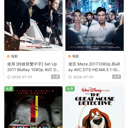
电影
电影
迷局 [特效简繁中字] Set Up
迷宫 Maze.2017.1080p.BluR
2011 BluRay 1080p AVC DT
ay.AVC.DTS-HD.MA.5.1-DiY
S-HD MA5.1-shhaclm@CHD
@HDHome [BDISO 19.7GB]
免费
免费
2024-07-01
2024-07-01
Bits [BDISO 23.09GB]
免费
免费