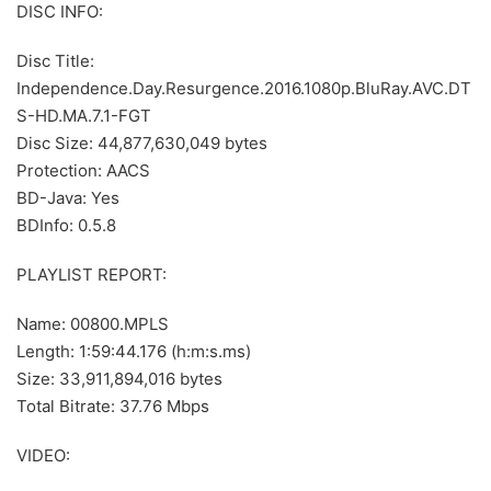
DISC INFO:
Disc Title:
Independence.Day.Resurgence.2016.1080p.BluRay.AVC.DT
S-HD.MA.7.1-FGT
Disc Size: 44,877,630,049 bytes
Protection: AACS
BD-Java: Yes
BDInfo: 0.5.8
PLAYLIST REPORT:
Name: 00800.MPLS
Length: 1:59:44.176 (h:m:s.ms)
Size: 33,911,894,016 bytes
Total Bitrate: 37.76 Mbps
VIDEO: