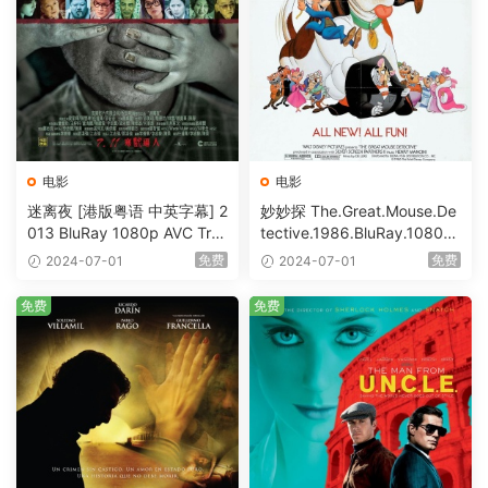
电影
电影
迷离夜 [港版粤语 中英字幕] 2
妙妙探 The.Great.Mouse.De
013 BluRay 1080p AVC Tru
tective.1986.BluRay.1080p.
eHD5.1 [BDISO 22.64GB]
AVC.DTS-HD.MA.5.1-HDHo
免费
免费
2024-07-01
2024-07-01
me [BDISO 20.67GB]
免费
免费