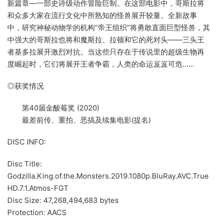
新篇章—一部史诗级动作冒险巨制。在这部电影中，哥斯拉将
和众多大家在流行文化中所熟知的怪兽展开较量。全新故事
中，研究神秘动物学的机构“帝王组织”将勇敢直面巨型怪兽，其
中强大的哥斯拉也将和魔斯拉、拉顿和它的死对头——三头王
者基多拉展开激烈对抗。当这些只存在于传说里的超级生物再
度崛起时，它们将展开王者争霸，人类的命运岌岌可危……
◎获奖情况
第40届金酸莓奖 (2020)
最差前传、重拍、恶搞及续集电影(提名)
DISC INFO:
Disc Title:
Godzilla.King.of.the.Monsters.2019.1080p.BluRay.AVC.True
HD.7.1.Atmos-FGT
Disc Size: 47,268,494,683 bytes
Protection: AACS