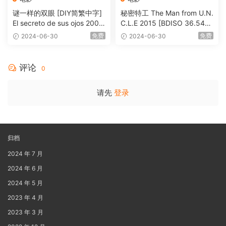
谜一样的双眼 [DIY简繁中字]
秘密特工 The Man from U.N.
El secreto de sus ojos 2009
C.L.E 2015 [BDISO 36.54G
1080p Blu-ray AVC DTS-HD
B]
免费
免费
2024-06-30
2024-06-30
MA 5.1-Softfeng@CHDBits
[BDISO 35.34GB]
评论
0
请先
登录
归档
2024 年 7 月
2024 年 6 月
2024 年 5 月
2023 年 4 月
2023 年 3 月