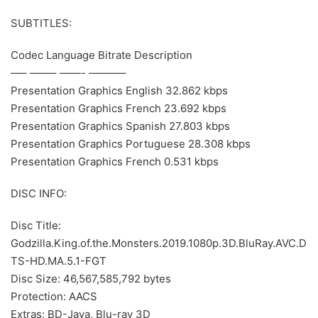
SUBTITLES:
Codec Language Bitrate Description
—– ——– ——- ———–
Presentation Graphics English 32.862 kbps
Presentation Graphics French 23.692 kbps
Presentation Graphics Spanish 27.803 kbps
Presentation Graphics Portuguese 28.308 kbps
Presentation Graphics French 0.531 kbps
DISC INFO:
Disc Title:
Godzilla.King.of.the.Monsters.2019.1080p.3D.BluRay.AVC.D
TS-HD.MA.5.1-FGT
Disc Size: 46,567,585,792 bytes
Protection: AACS
Extras: BD-Java, Blu-ray 3D