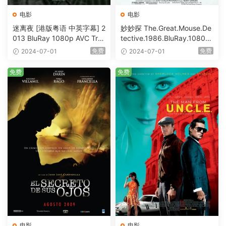
电影
电影
迷离夜 [港版粤语 中英字幕] 2
妙妙探 The.Great.Mouse.De
013 BluRay 1080p AVC Tru
tective.1986.BluRay.1080p.
eHD5.1 [BDISO 22.64GB]
AVC.DTS-HD.MA.5.1-HDHo
免费
免费
2024-07-01
2024-07-01
me [BDISO 20.67GB]
免费
免费
电影
电影