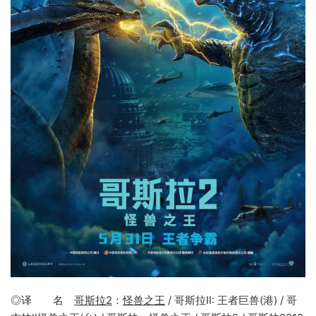
◎译 名
哥斯拉2
：
怪兽之王
/ 哥斯拉II: 王者巨兽(港) / 哥