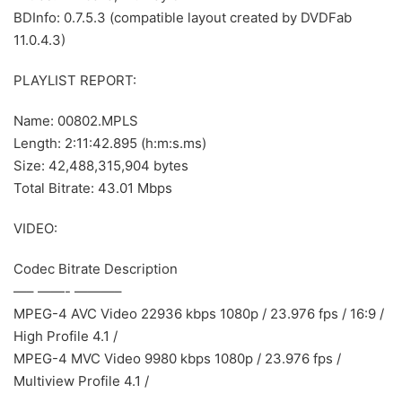
BDInfo: 0.7.5.3 (compatible layout created by DVDFab
11.0.4.3)
PLAYLIST REPORT:
Name: 00802.MPLS
Length: 2:11:42.895 (h:m:s.ms)
Size: 42,488,315,904 bytes
Total Bitrate: 43.01 Mbps
VIDEO:
Codec Bitrate Description
—– ——- ———–
MPEG-4 AVC Video 22936 kbps 1080p / 23.976 fps / 16:9 /
High Profile 4.1 /
MPEG-4 MVC Video 9980 kbps 1080p / 23.976 fps /
Multiview Profile 4.1 /