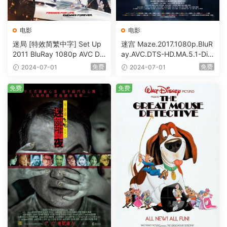
电影
电影
迷局 [特效简繁中字] Set Up
迷宫 Maze.2017.1080p.BluR
2011 BluRay 1080p AVC DT
ay.AVC.DTS-HD.MA.5.1-DiY
S-HD MA5.1-shhaclm@CHD
@HDHome [BDISO 19.7GB]
免费
免费
2024-07-01
2024-07-01
Bits [BDISO 23.09GB]
免费
免费