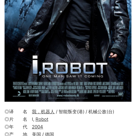
◎译 名
我，机器人
/ 智能叛变(港) / 机械公敌(台)
◎片 名 I,
Robot
◎年 代
2004
◎产 地 美国 / 德国