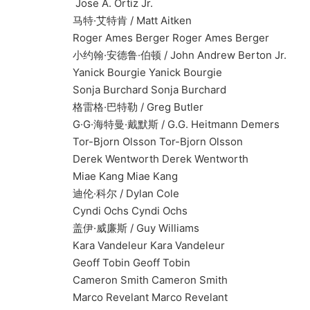
Jose A. Ortiz Jr.
马特·艾特肯 / Matt Aitken
Roger Ames Berger Roger Ames Berger
小约翰·安德鲁·伯顿 / John Andrew Berton Jr.
Yanick Bourgie Yanick Bourgie
Sonja Burchard Sonja Burchard
格雷格·巴特勒 / Greg Butler
G·G·海特曼·戴默斯 / G.G. Heitmann Demers
Tor-Bjorn Olsson Tor-Bjorn Olsson
Derek Wentworth Derek Wentworth
Miae Kang Miae Kang
迪伦·科尔 / Dylan Cole
Cyndi Ochs Cyndi Ochs
盖伊·威廉斯 / Guy Williams
Kara Vandeleur Kara Vandeleur
Geoff Tobin Geoff Tobin
Cameron Smith Cameron Smith
Marco Revelant Marco Revelant