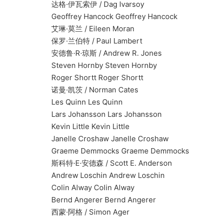
达格·伊瓦索伊 / Dag Ivarsoy
Geoffrey Hancock Geoffrey Hancock
艾琳·莫兰 / Eileen Moran
保罗·兰伯特 / Paul Lambert
安德鲁·R·琼斯 / Andrew R. Jones
Steven Hornby Steven Hornby
Roger Shortt Roger Shortt
诺曼·凯茨 / Norman Cates
Les Quinn Les Quinn
Lars Johansson Lars Johansson
Kevin Little Kevin Little
Janelle Croshaw Janelle Croshaw
Graeme Demmocks Graeme Demmocks
斯科特·E·安德森 / Scott E. Anderson
Andrew Loschin Andrew Loschin
Colin Alway Colin Alway
Bernd Angerer Bernd Angerer
西蒙·阿格 / Simon Ager