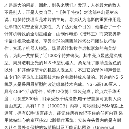
才是最大的问题。因此，到头来我们才发现，人类最大的敌人
不是别人，正是人类自己。”【关于特技】对这部科幻题材来
说，电脑特技理应是本片的主角。导演认为电影的重要作用是
让单纯的幻想更富真实性。为了达到这个目的，他集合了一个
计算机特效的全明星组合，由制作电影《指环王》而荣获奥斯
卡最佳视觉效果奖、享誉全球的新西兰维塔公司团队执行制
作，实现了机器人模型、场景设计和数字虚拟形象的完美结
合，为此一共拍摄了近1000个特效镜头。其中亮点显然是流线
型、周身透明泛光的ＮＳ-5型机器人。桑尼除了眼睛是蓝色的
以外，和其他该型号的机器人没区别，不过它的形体和声音是
由专门的演员加上绿幕技术结合电脑特效来做的。其余的NS-5
机器人是采用最新型的改进绿幕技术完成。NS-5高180厘米，
具有456个活动零件，经由12位博士组装完成，熔点六千华氏
度，可负重800磅，能承受数千磅撞击,电子智慧脑可复制人类
自由意志，具有1ＴＢ（1000GB）内存，每秒能执行6M笔以上
运算，拥有80种语言能力。能记住所有你记不住的任何内容,采
用体贴细心的泰丽莎2.1.2版操作系统；安装在头骨内的是有耐
久鈦金属外壳保护的智慧脑以及万能记忆网路（Universal