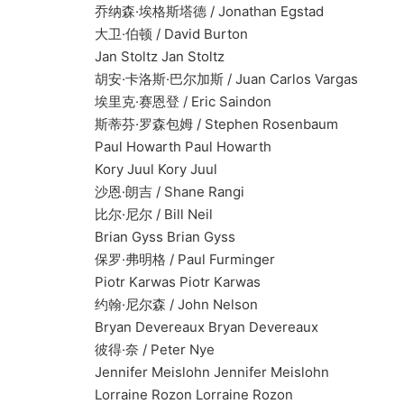
乔纳森·埃格斯塔德 / Jonathan Egstad
大卫·伯顿 / David Burton
Jan Stoltz Jan Stoltz
胡安·卡洛斯·巴尔加斯 / Juan Carlos Vargas
埃里克·赛恩登 / Eric Saindon
斯蒂芬·罗森包姆 / Stephen Rosenbaum
Paul Howarth Paul Howarth
Kory Juul Kory Juul
沙恩·朗吉 / Shane Rangi
比尔·尼尔 / Bill Neil
Brian Gyss Brian Gyss
保罗·弗明格 / Paul Furminger
Piotr Karwas Piotr Karwas
约翰·尼尔森 / John Nelson
Bryan Devereaux Bryan Devereaux
彼得·奈 / Peter Nye
Jennifer Meislohn Jennifer Meislohn
Lorraine Rozon Lorraine Rozon