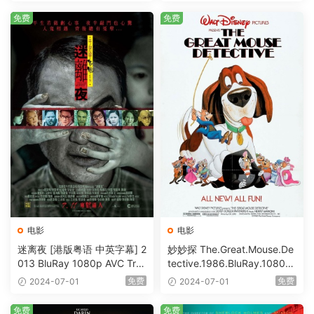
免费
免费
电影
电影
迷离夜 [港版粤语 中英字幕] 2
妙妙探 The.Great.Mouse.De
013 BluRay 1080p AVC Tru
tective.1986.BluRay.1080p.
eHD5.1 [BDISO 22.64GB]
AVC.DTS-HD.MA.5.1-HDHo
免费
免费
2024-07-01
2024-07-01
me [BDISO 20.67GB]
免费
免费