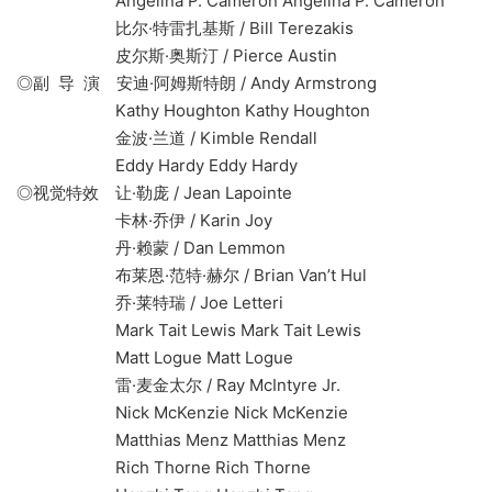
Angelina P. Cameron Angelina P. Cameron
比尔·特雷扎基斯 / Bill Terezakis
皮尔斯·奥斯汀 / Pierce Austin
◎副 导 演 安迪·阿姆斯特朗 / Andy Armstrong
Kathy Houghton Kathy Houghton
金波·兰道 / Kimble Rendall
Eddy Hardy Eddy Hardy
◎视觉特效 让·勒庞 / Jean Lapointe
卡林·乔伊 / Karin Joy
丹·赖蒙 / Dan Lemmon
布莱恩·范特·赫尔 / Brian Van’t Hul
乔·莱特瑞 / Joe Letteri
Mark Tait Lewis Mark Tait Lewis
Matt Logue Matt Logue
雷·麦金太尔 / Ray McIntyre Jr.
Nick McKenzie Nick McKenzie
Matthias Menz Matthias Menz
Rich Thorne Rich Thorne