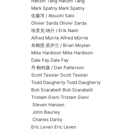
Hanzhi Tang Hanzhi Tang
Mark Spatny Mark Spatny
佐藤淳 / Atsushi Sato
Olivier Sarda Olivier Sarda
埃里克·纳什 / Erik Nash
Alfred Mürrle Alfred Mürrle
布赖恩·莫伊兰 / Brian Moylan
Mike Hardison Mike Hardison
Dale Fay Dale Fay
丹·帕特森 / Dan Patterson
Scott Tessier Scott Tessier
Todd Daugherty Todd Daugherty
Bob Scarabelli Bob Scarabelli
Tristam Gieni Tristam Gieni
Steven Hansen
John Baurley
Charles Darby
Eric Leven Eric Leven