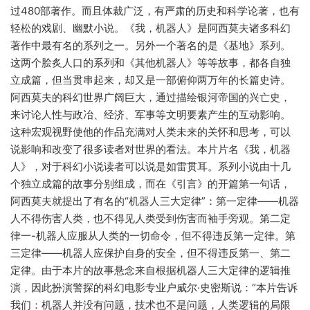
过480部著作。而且体裁广泛，有严肃的历史和科学论著，也有
轻松的戏剧、幽默小说。《我，机器人》是阿西莫夫诸多科幻
著作中最有名的系列之一。另外一个著名的是《基地》系列。
这两个脍炙人口的系列和《其他机器人》等等故事，都各自独
立成篇，但当贯串起来，却又是一部俯仰两万年的长篇史诗。
阿西莫夫的科幻世界广阔巨大，通过描绘银河帝国的兴亡史，
来讨论人性与政冶、经济、军事等文明要素产生的互动影响。
这种宏观视野使他的作品充满对人类未来的关怀和思考，可以
说影响和改变了很多读者对世界的看法。本片片名《我，机器
人》，对于科幻小说读者可以说是如雷贯耳。系列小说由十几
个独立成篇的故事分别组成，而在《引言》的开篇第一句话，
阿西莫夫就提出了有名的“机器人三大定律”：第一定律——机器
人不得伤害人类，也不得见人类受到伤害而袖手旁观。第二定
律一-机器人应服从人类的一切命令，但不得违反第一定律。第
三定律——机器人应保护自身的安全，但不得违反第一、第二
定律。由于本片的故事悬念来自根据机器人三大定律的逻辑推
演，因此扮演警探的科幻电影专业户威尔·史密斯说：“本片告诉
我们：机器人并没有问题，技术也不是问题，人类逻辑的局限