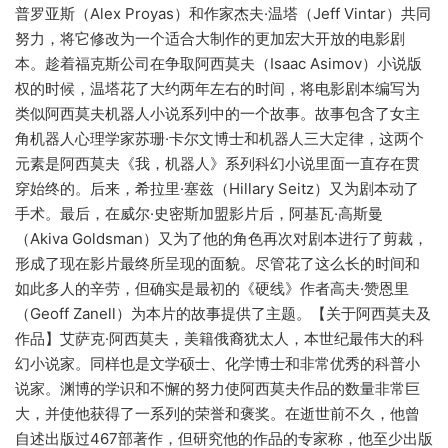
普罗亚斯（Alex Proyas）和作家杰夫·温塔（Jeff Vintar）共同
努力，将它修改为一个适合大制作的更加宏大开放的电影剧
本。趁着福克斯公司在争取阿西莫夫（Isaac Asimov）小说版
权的时候，温塔花了大约两年左右的时间，将电影剧本编写为
类似阿西莫夫机器人小说系列中的一个故事。故事包含了女主
角机器人心理学家苏珊·卡尔文博士和机器人三大定律，这两个
元素是阿西莫夫《我，机器人》系列科幻小说里面一直存在贯
穿始终的。后来，希拉里·塞兹（Hillary Seitz）又为剧本动了
手术。最后，在威尔·史密斯加盟影片后，阿基瓦·高斯曼
（Akiva Goldsman）又为了他的角色再次对剧本进行了剪裁，
形成了现在影片最终所呈现的面貌。尽管花了这么长的时间和
如此多人的辛劳，但确实是最初的《硬线》作者高夫·赞恩里
（Geoff Zanell）为本片的故事提供了主题。【关于阿西莫夫及
作品】艾萨克·阿西莫夫，美籍俄裔犹太人，本世纪最伟大的科
幻小说家。同样也是文学硕士、化学博士和非常优秀的科普小
说家。渊博的学识和不懈的努力使阿西莫夫作品的数量非常巨
大，并使他获得了一系列的荣誉和褒奖。在逝世前不久，他曾
自述出版过467部著作，但研究他的作品的专家称，他至少出版