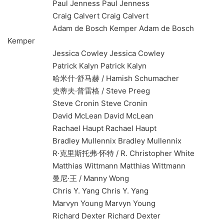
Paul Jenness Paul Jenness
Craig Calvert Craig Calvert
Adam de Bosch Kemper Adam de Bosch
Kemper
Jessica Cowley Jessica Cowley
Patrick Kalyn Patrick Kalyn
哈米什·舒马赫 / Hamish Schumacher
史蒂夫·普雷格 / Steve Preeg
Steve Cronin Steve Cronin
David McLean David McLean
Rachael Haupt Rachael Haupt
Bradley Mullennix Bradley Mullennix
R·克里斯托弗·怀特 / R. Christopher White
Matthias Wittmann Matthias Wittmann
曼尼·王 / Manny Wong
Chris Y. Yang Chris Y. Yang
Marvyn Young Marvyn Young
Richard Dexter Richard Dexter