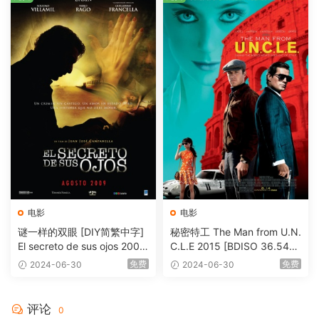
电影
电影
谜一样的双眼 [DIY简繁中字]
秘密特工 The Man from U.N.
El secreto de sus ojos 2009
C.L.E 2015 [BDISO 36.54G
1080p Blu-ray AVC DTS-HD
B]
免费
免费
2024-06-30
2024-06-30
MA 5.1-Softfeng@CHDBits
[BDISO 35.34GB]
评论
0