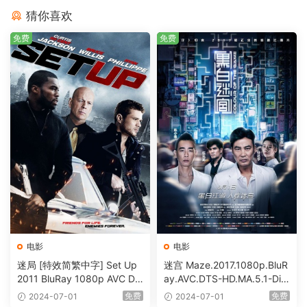
猜你喜欢
免费
免费
电影
电影
迷局 [特效简繁中字] Set Up
迷宫 Maze.2017.1080p.BluR
2011 BluRay 1080p AVC DT
ay.AVC.DTS-HD.MA.5.1-DiY
S-HD MA5.1-shhaclm@CHD
@HDHome [BDISO 19.7GB]
免费
免费
2024-07-01
2024-07-01
Bits [BDISO 23.09GB]