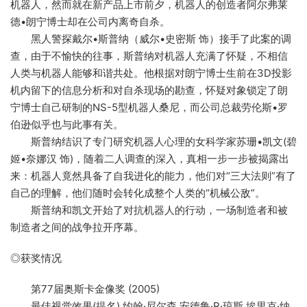
机器人，然而就在新产品上市前夕，机器人的创造者阿尔弗莱
德•朗宁博士却在公司内离奇自杀。
黑人警探戴尔•斯普纳（威尔•史密斯 饰）接手了此案的调
查，由于不愉快的往事，斯普纳对机器人充满了怀疑，不相信
人类与机器人能够和谐共处。他根据对朗宁博士生前在3D投影
机内留下的信息分析和对自杀现场的勘查，怀疑对象锁定了朗
宁博士自己研制的NS-5型机器人桑尼，而公司总裁劳伦斯•罗
伯逊似乎也与此事有关。
斯普纳结识了专门研究机器人心理的女科学家苏珊•凯文(碧
姬•奈娜汉 饰)，随着二人调查的深入，真相一步一步被揭露出
来：机器人竟然具备了自我进化的能力，他们对“三大法则”有了
自己的理解，他们随时会转化成整个人类的“机械公敌”。
斯普纳和凯文开始了对抗机器人的行动，一场制造者和被
制造者之间的战争拉开序幕。
◎获奖情况
第77届奥斯卡金像奖 (2005)
最佳视觉效果(提名) 约翰·尼尔森,安德鲁·R·琼斯,埃里克·纳