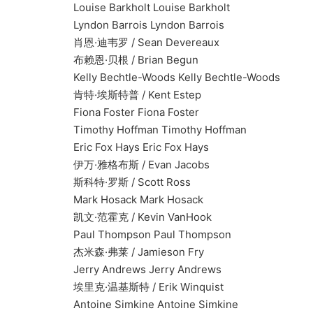
Louise Barkholt Louise Barkholt
Lyndon Barrois Lyndon Barrois
肖恩·迪韦罗 / Sean Devereaux
布赖恩·贝根 / Brian Begun
Kelly Bechtle-Woods Kelly Bechtle-Woods
肯特·埃斯特普 / Kent Estep
Fiona Foster Fiona Foster
Timothy Hoffman Timothy Hoffman
Eric Fox Hays Eric Fox Hays
伊万·雅格布斯 / Evan Jacobs
斯科特·罗斯 / Scott Ross
Mark Hosack Mark Hosack
凯文·范霍克 / Kevin VanHook
Paul Thompson Paul Thompson
杰米森·弗莱 / Jamieson Fry
Jerry Andrews Jerry Andrews
埃里克·温基斯特 / Erik Winquist
Antoine Simkine Antoine Simkine