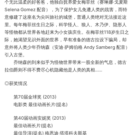
个无比温柔的好爸爸，他独自抚养爱女梅菲丝（赛琳娜·戈麦斯
Selena Gomez 配音），为了保护女儿免遭人类的戕害，而特
意修建了这座名为尖叫旅社的城堡，普通人类绝对无法接近这
里。每年梅菲丝生日之际，科学怪人、狼人、木乃伊、隐形人
等怪物都从世界各地赶来为小女孩庆生。在梅菲丝118岁生日之
际，她渴望见识外面的世界，早有准备的德古拉设下骗局，却
意外将人类少年乔纳森（安迪·萨姆伯格 Andy Samberg 配音）
引入古堡。
乔纳森的到来似乎为怪物世界带来一股全新的气息，德古
拉伯爵则不得不费尽心机隐藏他是人类的真相……
◎获奖情况
第70届金球奖 (2013)
电影类 最佳动画长片(提名)
第40届动画安妮奖 (2013)
最佳动画长片(提名)
最佳导演(提名) 格恩迪·塔塔科夫斯基