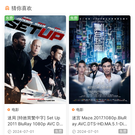
猜你喜欢
免费
免费
电影
电影
迷局 [特效简繁中字] Set Up
迷宫 Maze.2017.1080p.BluR
2011 BluRay 1080p AVC DT
ay.AVC.DTS-HD.MA.5.1-DiY
S-HD MA5.1-shhaclm@CHD
@HDHome [BDISO 19.7GB]
免费
免费
2024-07-01
2024-07-01