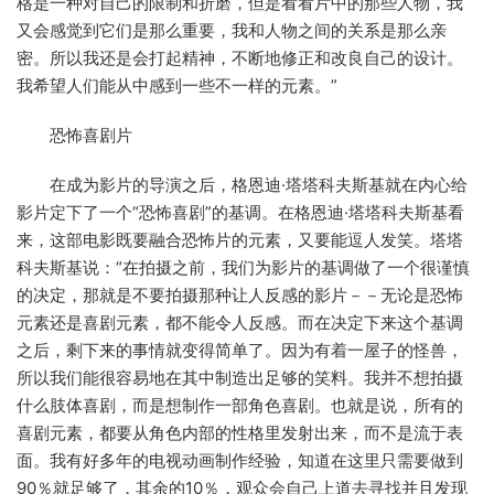
格是一种对自己的限制和折磨，但是看看片中的那些人物，我
又会感觉到它们是那么重要，我和人物之间的关系是那么亲
密。所以我还是会打起精神，不断地修正和改良自己的设计。
我希望人们能从中感到一些不一样的元素。”
恐怖喜剧片
在成为影片的导演之后，格恩迪·塔塔科夫斯基就在内心给
影片定下了一个“恐怖喜剧”的基调。在格恩迪·塔塔科夫斯基看
来，这部电影既要融合恐怖片的元素，又要能逗人发笑。塔塔
科夫斯基说：“在拍摄之前，我们为影片的基调做了一个很谨慎
的决定，那就是不要拍摄那种让人反感的影片－－无论是恐怖
元素还是喜剧元素，都不能令人反感。而在决定下来这个基调
之后，剩下来的事情就变得简单了。因为有着一屋子的怪兽，
所以我们能很容易地在其中制造出足够的笑料。我并不想拍摄
什么肢体喜剧，而是想制作一部角色喜剧。也就是说，所有的
喜剧元素，都要从角色内部的性格里发射出来，而不是流于表
面。我有好多年的电视动画制作经验，知道在这里只需要做到
90％就足够了，其余的10％，观众会自己上道去寻找并且发现