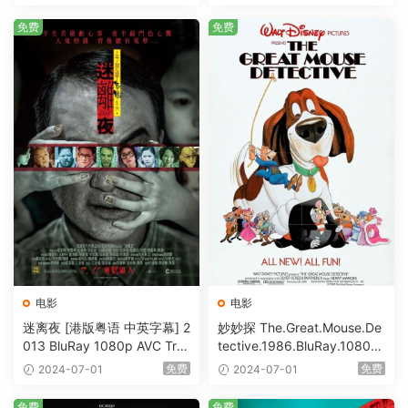
Bits [BDISO 23.09GB]
免费
免费
电影
电影
迷离夜 [港版粤语 中英字幕] 2
妙妙探 The.Great.Mouse.De
013 BluRay 1080p AVC Tru
tective.1986.BluRay.1080p.
eHD5.1 [BDISO 22.64GB]
AVC.DTS-HD.MA.5.1-HDHo
免费
免费
2024-07-01
2024-07-01
me [BDISO 20.67GB]
免费
免费