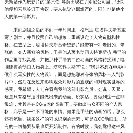
夫斯基作为该影片的“第六任”导演出现在了索尼公司里，很快，
他便和索尼签订了协议，要来执导这部难产的，同时也是他个
人的第一部影片。
来到剧组之后的不到一年时间里，格恩迪·塔塔科夫斯基重
写了剧本，并且按照自己的想象，重新设定了人物造型和性
格。在造型上，塔塔科夫斯基希望影片能带有一种老旧的、夸
张的、令人新鲜的风格，于是他从著名动画人特克斯·艾弗里的
作品里寻找灵感，并把那种手绘的二位动画的风格转接到了电
脑建模的动画人物身上。塔塔科夫斯基说：“我并不想在电影中
做什么写实性的人物设计，而是想把那种夸张的风格带入到影
片中，然后在反过来影响观众对影片的直观的和对现实世界的
感受。我希望，人们在看完我的这部电影之后，会说，天哪，
这是只有格恩迪才能做出来的动画。说实话，要做到这一点非
常难，尤其是在CG技术的限制下，要做出与众不同的个人风
格，几乎是一件不可能的事情。如果是手绘的动画的话，那么
还有笔触、线条这样的可以识别的元素，可是在CG动画里，所
有的一切都要从最底层开始制作。有的时候，我会觉得这种风