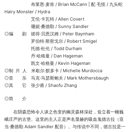
布莱恩·麦肯 / Brian McCann | 配 毛怪 / 九头蛇
Hairy Monster / Hydra
艾伦·卡瓦特 / Allen Covert
珊妮·桑德勒 / Sunny Sandler
◎编 剧 彼得·贝恩汉姆 / Peter Baynham
罗伯特·斯密戈尔 / Robert Smigel
托德·杜伦 / Todd Durham
丹·哈格曼 / Dan Hageman
凯文·哈格曼 / Kevin Hageman
◎制 片 人 米歇尔·默多卡 / Michelle Murdocca
◎音 乐 马克·马瑟斯鲍夫 / Mark Mothersbaugh
◎其 它 张少甫 / Shaofu Zhang
◎简 介
在阴森恐怖令人谈之色变的幽灵森林深处，耸立着一幢巍
峨庄严的古堡。这里的主人正是声名显赫的吸血鬼德古拉（亚
当·桑德勒 Adam Sandler 配音）。与传说中不同，德古拉是一