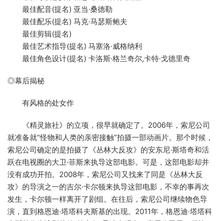
最佳配音(提名) 亚当·桑德勒
最佳配乐(提名) 马克·马瑟斯鲍夫
最佳剪辑(提名)
最佳艺术指导(提名) 马塞洛·威格纳利
最佳角色设计(提名) 卡洛斯·格兰奇尔,卡特·戈德里奇
◎幕后揭秘
有风格的处女作
《精灵旅社》的立项，很早就确定了。2006年，索尼公司
就准备就“怪物和人类的亲密接触”拍摄一部动画片。那个时候，
索尼公司确定的是拍摄了《丛林大反攻》的安东尼·斯塔奇和活
跃在电视圈的大卫·菲斯来执导这部电影。可是，这部电影却并
没有成功开拍。2008年，索尼公司又找来了同是《丛林大反
攻》的导演之一的吉尔·卡尔顿来执导这部电影，不幸的事再次
发生，卡尔顿一样离开了剧组。在往后，索尼公司继续物色导
演，直到格恩迪·塔塔科夫斯基的出现。2011年，格恩迪·塔塔科