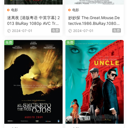
电影
电影
迷离夜 [港版粤语 中英字幕] 2
妙妙探 The.Great.Mouse.De
013 BluRay 1080p AVC Tru
tective.1986.BluRay.1080p.
eHD5.1 [BDISO 22.64GB]
AVC.DTS-HD.MA.5.1-HDHo
免费
免费
2024-07-01
2024-07-01
me [BDISO 20.67GB]
免费
免费