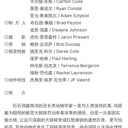
卡尔顿·库斯 / Carlton Cuse
莱恩·康道尔 / Ryan Condal
亚当·希泰凯尔 / Adam Sztykiel
◎制 片 人 布拉德·佩顿 / Brad Peyton
道恩·强森 / Dwayne Johnson
◎摄 影 杰伦·普雷森特 / Jaron Presant
◎剪 辑 鲍勃·达克萨 / Bob Ducsay
◎视觉特效 德里克·科尔 / Derek Cole
保罗·哈林 / Paul Harling
特伦斯·伯杰龙 / Terrence Bergeron
瑞秋·劳伦森 / Rachel Laurenson
◎动作特技 杰弗里·保罗·瓦伦蒂 / JP Valenti
◎简 介
巨石强森饰演的灵长类动物学家一直与人类保持距离, 却跟
极为聪明的银背大猩猩乔治有着深厚的感情。但是一次基因实
验出错, 让这只温驯的大猩猩变成狂怒难驯的庞然巨兽。更可怕
的是, 其他动物也发生了同样基因异变。他必须阻止这场全球性