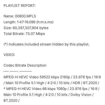
PLAYLIST REPORT:
Name: 00800.MPLS
Length: 1:47:16.096 (h:m:s.ms)
Size: 60,397,307,904 bytes
Total Bitrate: 75.07 Mbps
(*) Indicates included stream hidden by this playlist.
VIDEO:
Codec Bitrate Description
—– ——- ———–
MPEG-H HEVC Video 59522 kbps 2160p / 23.976 fps / 16:9
/ Main 10 Profile 5.1 High / 4:2:0 / 10 bits / HDR / BT.2020 /
* MPEG-H HEVC Video 66 kbps 1080p / 23.976 fps / 16:9 /
Main 10 Profile 5.1 High / 4:2:0 / 10 bits / Dolby Vision /
BT.2020 /