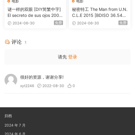
电影
电影
谜一样的双眼 [DIY简繁中字]
秘密特工 The Man from U.N.
El secreto de sus ojos 2009
C.L.E 2015 [BDISO 36.54G
1080p Blu-ray AVC DTS-HD
B]
免费
免费
2024-06-30
2024-06-30
MA 5.1-Softfeng@CHDBits
[BDISO 35.34GB]
评论
1
请先
登录
很好的资源，谢谢分享!
xyt2246
2022-08-30
0
归档
2024 年 7 月
2024 年 6 月