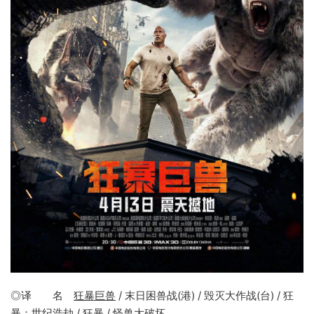
◎译 名
狂暴巨兽
/ 末日困兽战(港) / 毁灭大作战(台) / 狂
暴：世纪浩劫 / 狂暴 / 怪兽大破坏