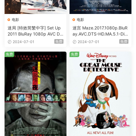
电影
电影
迷局 [特效简繁中字] Set Up
迷宫 Maze.2017.1080p.BluR
2011 BluRay 1080p AVC DT
ay.AVC.DTS-HD.MA.5.1-DiY
S-HD MA5.1-shhaclm@CHD
@HDHome [BDISO 19.7GB]
免费
免费
2024-07-01
2024-07-01
Bits [BDISO 23.09GB]
免费
免费