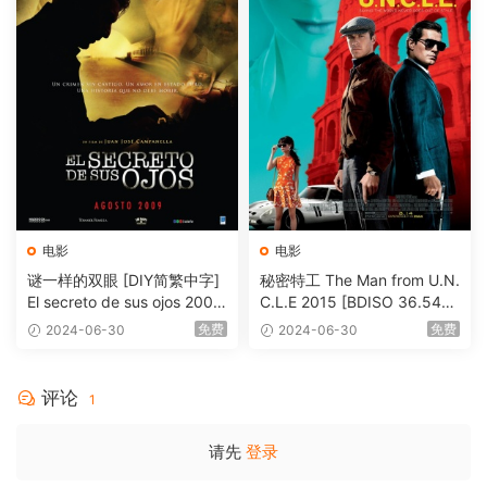
电影
电影
谜一样的双眼 [DIY简繁中字]
秘密特工 The Man from U.N.
El secreto de sus ojos 2009
C.L.E 2015 [BDISO 36.54G
1080p Blu-ray AVC DTS-HD
B]
免费
免费
2024-06-30
2024-06-30
MA 5.1-Softfeng@CHDBits
[BDISO 35.34GB]
评论
1
请先
登录