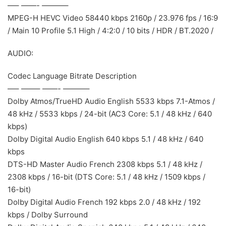
—– ——- ———–
MPEG-H HEVC Video 58440 kbps 2160p / 23.976 fps / 16:9
/ Main 10 Profile 5.1 High / 4:2:0 / 10 bits / HDR / BT.2020 /
AUDIO:
Codec Language Bitrate Description
—– ——– ——- ———–
Dolby Atmos/TrueHD Audio English 5533 kbps 7.1-Atmos /
48 kHz / 5533 kbps / 24-bit (AC3 Core: 5.1 / 48 kHz / 640
kbps)
Dolby Digital Audio English 640 kbps 5.1 / 48 kHz / 640
kbps
DTS-HD Master Audio French 2308 kbps 5.1 / 48 kHz /
2308 kbps / 16-bit (DTS Core: 5.1 / 48 kHz / 1509 kbps /
16-bit)
Dolby Digital Audio French 192 kbps 2.0 / 48 kHz / 192
kbps / Dolby Surround