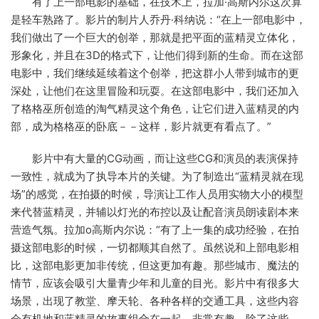
有了上一部电影的基础，在技术上，拉加·高斯内尔这次算
是轻车熟路了。影片的制片人乔丹·科纳说：“在上一部电影中，
我们做出了一个巨大的创举，那就是把平面的蓝精灵立体化，
形象化，并且在3D的格式下，让他们得到新的生命。而在这部
电影中，我们继续延续着这个创举，把这群小人带到城市的更
深处，让他们在这里冒险和玩耍。在这部电影中，我们还加入
了格格巫所创造的淘气精灵这个角色，让它们进入蓝精灵的内
部，成为格格巫的卧底－－这样，影片就更有看点了。”
影片中有大量的CG动画，而让这些CG和演员的表演保持
一致性，就成为了执导本片的关键。为了制造出“蓝精灵就在现
场”的感觉，在拍摄的时候，导演让工作人员用实物大小的模型
来代替蓝精灵，并辅以灯光的布控以及让配音演员朗读剧本来
营造气氛。拉加o高斯内尔说：“有了上一集的成功经验，在拍
摄这部电影的时候，一切都顺其自然了。虽然说和上部电影相
比，这部电影更加非传统，但这更加有趣。那些城市、魔法的
情节，应该会吸引大量青少年和儿童的目光。影片中有很多大
场景，出现了教堂、摩天轮、各种各样的交通工具，这些内容
会有机地和蓝精灵的故事组合在一起，非常有趣。除了这些，