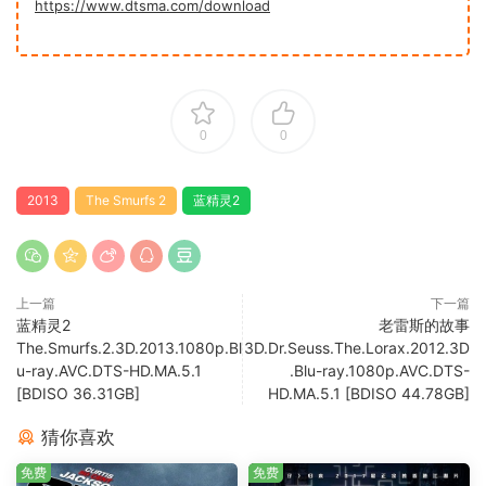
https://www.dtsma.com/download
0
0
2013
The Smurfs 2
蓝精灵2
上一篇
下一篇
蓝精灵2
老雷斯的故事
The.Smurfs.2.3D.2013.1080p.Bl
3D.Dr.Seuss.The.Lorax.2012.3D
u-ray.AVC.DTS-HD.MA.5.1
.Blu-ray.1080p.AVC.DTS-
[BDISO 36.31GB]
HD.MA.5.1 [BDISO 44.78GB]
猜你喜欢
免费
免费