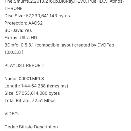
The.Smurfs.2.2013.2160p.BluRay.HEVC.TrueHD.7.1.Atmos-
THRONE
Disc Size: 57,230,641,143 bytes
Protection: AACS2
BD-Java: Yes
Extras: Ultra HD
BDInfo: 0.5.8.1 (compatible layout created by DVDFab
10.0.3.8 )
PLAYLIST REPORT:
Name: 00001.MPLS
Length: 1:44:54.288 (h:m:s.ms)
Size: 57,053,614,080 bytes
Total Bitrate: 72.51 Mbps
VIDEO:
Codec Bitrate Description