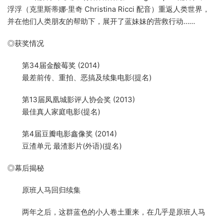
浮浮（克里斯蒂娜·里奇 Christina Ricci 配音）重返人类世界，
并在他们人类朋友的帮助下，展开了蓝妹妹的营救行动……
◎获奖情况
第34届金酸莓奖 (2014)
最差前传、重拍、恶搞及续集电影(提名)
第13届凤凰城影评人协会奖 (2013)
最佳真人家庭电影(提名)
第4届豆瓣电影鑫像奖 (2014)
豆渣单元 最渣影片(外语)(提名)
◎幕后揭秘
原班人马回归续集
两年之后，这群蓝色的小人卷土重来，在几乎是原班人马