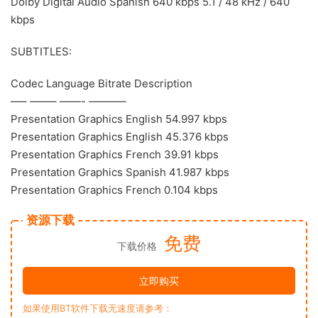
Dolby Digital Audio Spanish 640 kbps 5.1 / 48 kHz / 640
kbps
SUBTITLES:
Codec Language Bitrate Description
—– ——– ——- ———–
Presentation Graphics English 54.997 kbps
Presentation Graphics English 45.376 kbps
Presentation Graphics French 39.91 kbps
Presentation Graphics Spanish 41.987 kbps
Presentation Graphics French 0.104 kbps
资源下载
免费
下载价格
立即购买
如果使用BT软件下载无速度请参考：