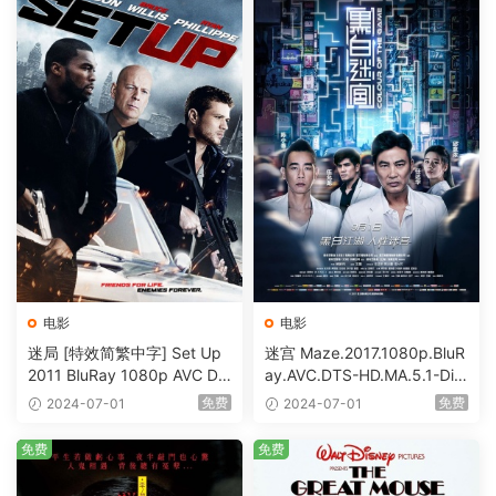
电影
电影
迷局 [特效简繁中字] Set Up
迷宫 Maze.2017.1080p.BluR
2011 BluRay 1080p AVC DT
ay.AVC.DTS-HD.MA.5.1-DiY
S-HD MA5.1-shhaclm@CHD
@HDHome [BDISO 19.7GB]
免费
免费
2024-07-01
2024-07-01
Bits [BDISO 23.09GB]
免费
免费