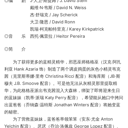
◎编 剧 J·大卫·斯提姆 / J. David Stem
戴维·N·韦斯 / David N. Weiss
杰·舒瑞克 / Jay Scherick
大卫·隆恩 / David Ronn
凯瑞·柯克帕特里克 / Karey Kirkpatrick
◎音 乐 西托·佩雷拉 / Heitor Pereira
◎简 介
为了获得更多的蓝精灵精华，邪恶巫师格格巫（汉克·阿扎
利亚 Hank Azaria 饰）制造了两个调皮捣蛋的灰色小精灵韦克
茜（克里斯蒂娜·里奇 Christina Ricci 配音）和海库斯（JB·斯
穆夫 J.B. Smoove 配音）。可是他无法从灰精灵那里提取精
华，为此格格巫派出韦克茜混入大森林，绑架了即将迎来生日
的蓝妹妹（凯蒂·派瑞 Katy Perry 配音），希望能从她口中拷问
出蓝爸爸（乔纳森·温特斯 Jonathan Winters 配音）将她变蓝
的秘密。
为了营救蓝妹妹，蓝爸爸率领笨笨（安东·尤金 Anton
Yelchin 配音）、厌厌（乔治·洛佩兹 George Lopez 配音）、