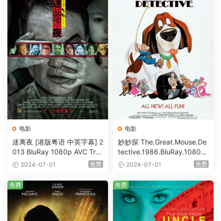
电影
电影
迷离夜 [港版粤语 中英字幕] 2
妙妙探 The.Great.Mouse.De
013 BluRay 1080p AVC Tru
tective.1986.BluRay.1080p.
eHD5.1 [BDISO 22.64GB]
AVC.DTS-HD.MA.5.1-HDHo
免费
免费
2024-07-01
2024-07-01
me [BDISO 20.67GB]
免费
免费