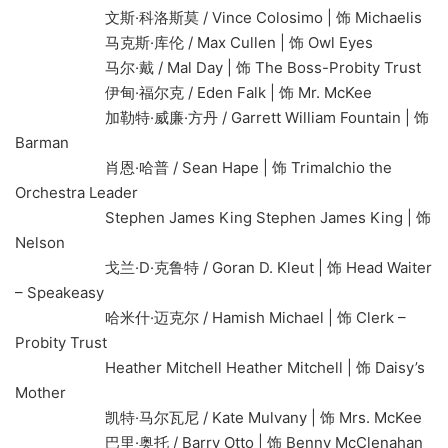
文斯·科洛斯莫 / Vince Colosimo | 饰 Michaelis
马克斯·库伦 / Max Cullen | 饰 Owl Eyes
马尔·戴 / Mal Day | 饰 The Boss-Probity Trust
伊甸·福尔克 / Eden Falk | 饰 Mr. McKee
加勒特·威廉·方丹 / Garrett William Fountain | 饰
Barman
肖恩·哈普 / Sean Hape | 饰 Trimalchio the
Orchestra Leader
Stephen James King Stephen James King | 饰
Nelson
戈兰·D·克鲁特 / Goran D. Kleut | 饰 Head Waiter
– Speakeasy
哈米什·迈克尔 / Hamish Michael | 饰 Clerk –
Probity Trust
Heather Mitchell Heather Mitchell | 饰 Daisy’s
Mother
凯特·马尔瓦尼 / Kate Mulvany | 饰 Mrs. McKee
巴里·奥托 / Barry Otto | 饰 Benny McClenahan