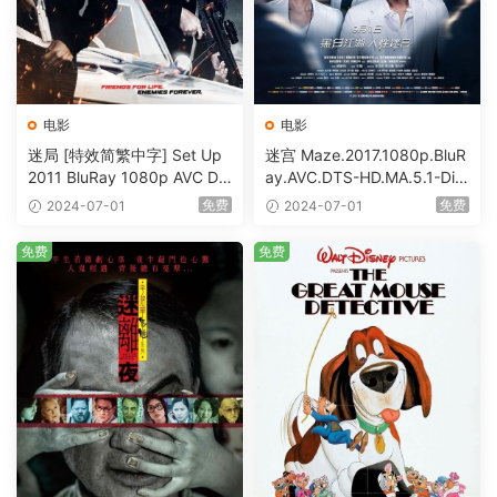
电影
电影
迷局 [特效简繁中字] Set Up
迷宫 Maze.2017.1080p.BluR
2011 BluRay 1080p AVC DT
ay.AVC.DTS-HD.MA.5.1-DiY
S-HD MA5.1-shhaclm@CHD
@HDHome [BDISO 19.7GB]
免费
免费
2024-07-01
2024-07-01
Bits [BDISO 23.09GB]
免费
免费