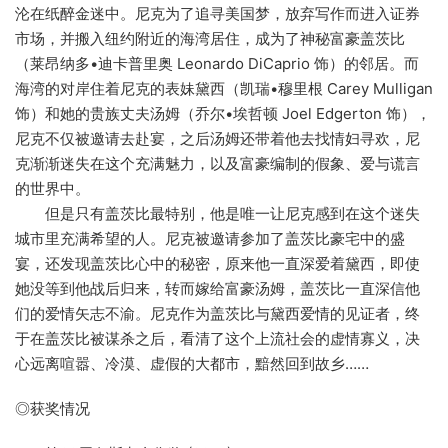
沦在纸醉金迷中。尼克为了追寻美国梦，放弃写作而进入证券
市场，并搬入纽约附近的海湾居住，成为了神秘富豪盖茨比
（莱昂纳多•迪卡普里奥 Leonardo DiCaprio 饰）的邻居。而
海湾的对岸住着尼克的表妹黛西（凯瑞•穆里根 Carey Mulligan
饰）和她的贵族丈夫汤姆（乔尔•埃哲顿 Joel Edgerton 饰），
尼克不仅被邀请去赴宴，之后汤姆还带着他去找情妇寻欢，尼
克渐渐迷失在这个充满魅力，以及富豪编制的假象、爱与谎言
的世界中。
但是只有盖茨比最特别，他是唯一让尼克感到在这个迷失
城市里充满希望的人。尼克被邀请参加了盖茨比豪宅中的盛
宴，还发现盖茨比心中的秘密，原来他一直深爱着黛西，即使
她没等到他战后归来，转而嫁给富豪汤姆，盖茨比一直深信他
们的爱情矢志不渝。尼克作为盖茨比与黛西爱情的见证者，终
于在盖茨比被谋杀之后，看清了这个上流社会的虚情寡义，决
心远离喧嚣、冷漠、虚假的大都市，黯然回到故乡……
◎获奖情况