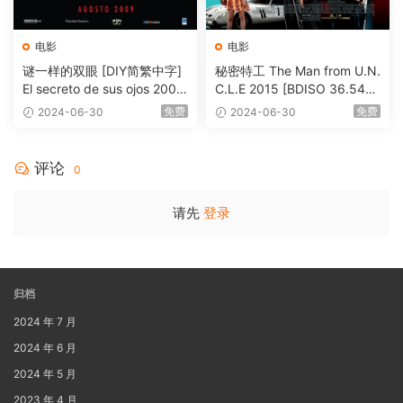
电影
电影
谜一样的双眼 [DIY简繁中字]
秘密特工 The Man from U.N.
El secreto de sus ojos 2009
C.L.E 2015 [BDISO 36.54G
1080p Blu-ray AVC DTS-HD
B]
免费
免费
2024-06-30
2024-06-30
MA 5.1-Softfeng@CHDBits
[BDISO 35.34GB]
评论
0
请先
登录
归档
2024 年 7 月
2024 年 6 月
2024 年 5 月
2023 年 4 月