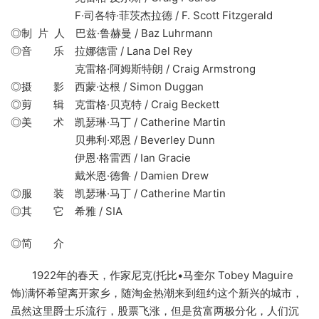
F·司各特·菲茨杰拉德 / F. Scott Fitzgerald
◎制 片 人 巴兹·鲁赫曼 / Baz Luhrmann
◎音 乐 拉娜德雷 / Lana Del Rey
克雷格·阿姆斯特朗 / Craig Armstrong
◎摄 影 西蒙·达根 / Simon Duggan
◎剪 辑 克雷格·贝克特 / Craig Beckett
◎美 术 凯瑟琳·马丁 / Catherine Martin
贝弗利·邓恩 / Beverley Dunn
伊恩·格雷西 / Ian Gracie
戴米恩·德鲁 / Damien Drew
◎服 装 凯瑟琳·马丁 / Catherine Martin
◎其 它 希雅 / SIA
◎简 介
1922年的春天，作家尼克(托比•马奎尔 Tobey Maguire
饰)满怀希望离开家乡，随淘金热潮来到纽约这个新兴的城市，
虽然这里爵士乐流行，股票飞涨，但是贫富两极分化，人们沉