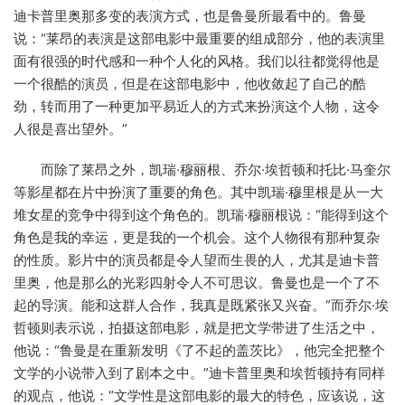
迪卡普里奥那多变的表演方式，也是鲁曼所最看中的。鲁曼
说：“莱昂的表演是这部电影中最重要的组成部分，他的表演里
面有很强的时代感和一种个人化的风格。我们以往都觉得他是
一个很酷的演员，但是在这部电影中，他收敛起了自己的酷
劲，转而用了一种更加平易近人的方式来扮演这个人物，这令
人很是喜出望外。”
而除了莱昂之外，凯瑞·穆丽根、乔尔·埃哲顿和托比·马奎尔
等影星都在片中扮演了重要的角色。其中凯瑞·穆里根是从一大
堆女星的竞争中得到这个角色的。凯瑞·穆丽根说：“能得到这个
角色是我的幸运，更是我的一个机会。这个人物很有那种复杂
的性质。影片中的演员都是令人望而生畏的人，尤其是迪卡普
里奥，他是那么的光彩四射令人不可思议。鲁曼也是一个了不
起的导演。能和这群人合作，我真是既紧张又兴奋。”而乔尔·埃
哲顿则表示说，拍摄这部电影，就是把文学带进了生活之中，
他说：“鲁曼是在重新发明《了不起的盖茨比》，他完全把整个
文学的小说带入到了剧本之中。”迪卡普里奥和埃哲顿持有同样
的观点，他说：“文学性是这部电影的最大的特色，应该说，这