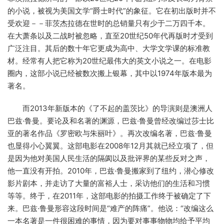
的小说，被视为美国文学“爵士时代”的象征。它在初出版时并不
受欢迎－－菲茨杰拉德在世时的总销量只有少于二万四千本。
在大萧条以及二战时被忽略，直至20世纪50年代再版时才受到
广泛注目。其后的数十年它更成为高中、大学文学课的标准教
材。经常有人把它称为20世纪最伟大的英文小说之一。在电影
圈内，这部小说已经被数次搬上银幕，其中以1974年版本最为
著名。
而2013年新版本的《了不起的盖茨比》的导演则是澳洲人
巴兹·鲁曼。要论及和名著的渊源，巴兹·鲁曼曾经改编过莎士比
亚的著名作品《罗密欧与朱丽叶》。再次改编名著，巴兹·鲁曼
也显得小心翼翼。这部电影在2008年12月其就已经立项了，但
是因为他对美国人民生活的隔阂以及批评界的某些反对之声，
他一直没有开拍。2010年，巴兹·鲁曼搬家到了纽约，潜心修改
影片剧本，并走访了大量的富裕人士，采访他们的生活和习惯
等等。终于，在2011年，这部电影的拍摄工作终于被确定了下
来。巴兹·鲁曼形容这段时间是“难产的阵痛”。他说：“改编这么
一本名著是一件很困难的事情，因为要对事事物物均给予平均