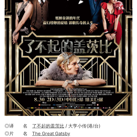
◎译 名
了不起的盖茨比
/ 大亨小传(港/台)
◎片 名
The Great Gatsby