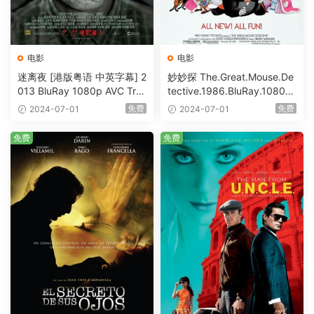
电影
电影
迷离夜 [港版粤语 中英字幕] 2
妙妙探 The.Great.Mouse.De
013 BluRay 1080p AVC Tru
tective.1986.BluRay.1080p.
eHD5.1 [BDISO 22.64GB]
AVC.DTS-HD.MA.5.1-HDHo
免费
免费
2024-07-01
2024-07-01
me [BDISO 20.67GB]
免费
免费