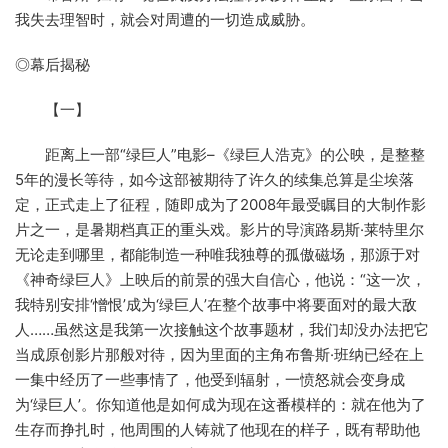
我失去理智时，就会对周遭的一切造成威胁。
◎幕后揭秘
【一】
距离上一部“绿巨人”电影–《绿巨人浩克》的公映，是整整
5年的漫长等待，如今这部被期待了许久的续集总算是尘埃落
定，正式走上了征程，随即成为了2008年最受瞩目的大制作影
片之一，是暑期档真正的重头戏。影片的导演路易斯·莱特里尔
无论走到哪里，都能制造一种唯我独尊的孤傲磁场，那源于对
《神奇绿巨人》上映后的前景的强大自信心，他说：“这一次，
我特别安排‘憎恨’成为‘绿巨人’在整个故事中将要面对的最大敌
人……虽然这是我第一次接触这个故事题材，我们却没办法把它
当成原创影片那般对待，因为里面的主角布鲁斯·班纳已经在上
一集中经历了一些事情了，他受到辐射，一愤怒就会变身成
为‘绿巨人’。你知道他是如何成为现在这番模样的：就在他为了
生存而挣扎时，他周围的人铸就了他现在的样子，既有帮助他