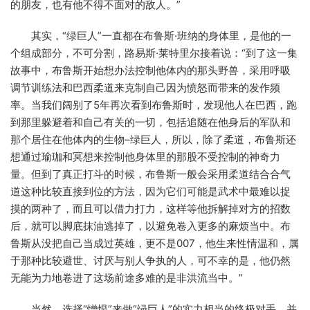
的朋友，也有他不得不面对的敌人。”
其实，“绿巨人”一直都在布鲁斯·班纳的身体里，是他的一
个组成部分，不可分割，路易斯·莱特里尔接着说：“到了这一集
故事中，布鲁斯开始想办法控制他体内的那头野兽，采用呼吸
调节训练法和巴西柔道来克制自己因为愤怒而带来的发作频
率。当我们阔别了5年再次看到布鲁斯时，发现他人在巴西，跑
到那里躲避着和自己有关的一切，包括追随在他身后的军队和
那个居住在他体内的生物–绿巨人，所以，除了柔道，布鲁斯还
想通过瑜珈和冥想来控制他身体里的那股不受控制的神奇力
量。但到了真正打斗的时候，布鲁斯一般会采用柔道结合合气
道这种比较直接到位的方法，因为它们可能是武术中最难以捉
摸的两种了，而且可以借力打力，这样等他拆解掉对方的招数
后，就可以脚底抹油逃掉了，以避免卷入更多的麻烦当中。布
鲁斯从没把自己当成过英雄，更不是007，他生来性情温和，属
于那种比较避世、讨厌与别人争执的人，可不幸的是，他仍然
无能为力地卷进了这场前途多难的是非洪流当中。”
当然，选择“憎恨”来做“绿巨人”的实力相当的终极对手，并