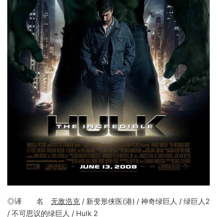
◎译 名
无敌浩克
/ 新变形侠医(港) / 神奇绿巨人 / 绿巨人2
/ 不可思议的绿巨人 / Hulk 2