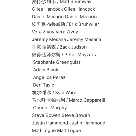
麦特·沙姆韦 / Matt Shumway
Giles Hancock Giles Hancock
Daniel Macarin Daniel Macarin
埃里克·布鲁威勒 / Erik Bruhwiler
Vera Zivny Vera Zivny
Jeremy Mesana Jeremy Mesana
扎克·贾德森 / Zack Judson
彼得·迈泽尔斯 / Peter Muyzers
Stephanie Greenquist
Adam Blank
Angelica Perez
Ben Taylor
凯尔·维尔 / Kyle Ware
马尔科·卡帕雷利 / Marco Capparelli
Connor Murphy
Steve Bowen Steve Bowen
Justin Hammond Justin Hammond
Matt Logue Matt Logue