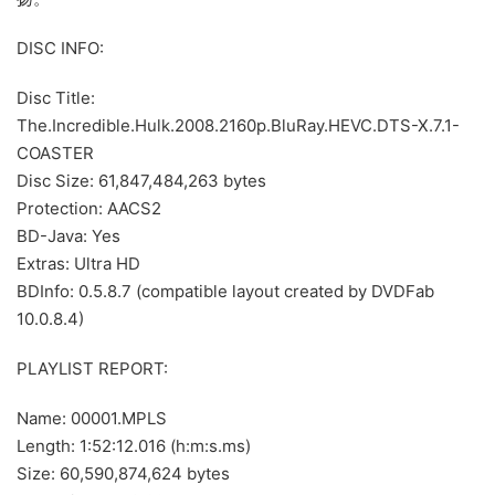
DISC INFO:
Disc Title:
The.Incredible.Hulk.2008.2160p.BluRay.HEVC.DTS-X.7.1-
COASTER
Disc Size: 61,847,484,263 bytes
Protection: AACS2
BD-Java: Yes
Extras: Ultra HD
BDInfo: 0.5.8.7 (compatible layout created by DVDFab
10.0.8.4)
PLAYLIST REPORT:
Name: 00001.MPLS
Length: 1:52:12.016 (h:m:s.ms)
Size: 60,590,874,624 bytes