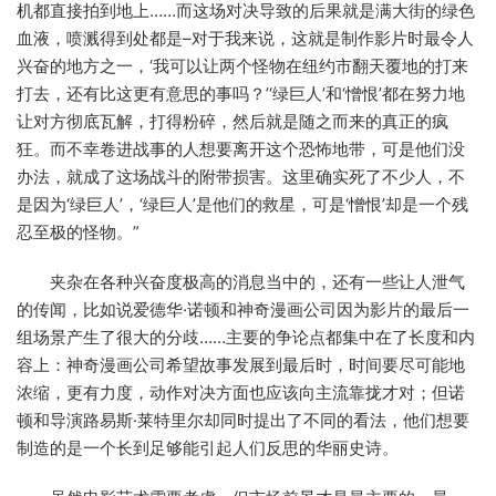
机都直接拍到地上……而这场对决导致的后果就是满大街的绿色
血液，喷溅得到处都是–对于我来说，这就是制作影片时最令人
兴奋的地方之一，‘我可以让两个怪物在纽约市翻天覆地的打来
打去，还有比这更有意思的事吗？’‘绿巨人’和‘憎恨’都在努力地
让对方彻底瓦解，打得粉碎，然后就是随之而来的真正的疯
狂。而不幸卷进战事的人想要离开这个恐怖地带，可是他们没
办法，就成了这场战斗的附带损害。这里确实死了不少人，不
是因为‘绿巨人’，‘绿巨人’是他们的救星，可是‘憎恨’却是一个残
忍至极的怪物。”
夹杂在各种兴奋度极高的消息当中的，还有一些让人泄气
的传闻，比如说爱德华·诺顿和神奇漫画公司因为影片的最后一
组场景产生了很大的分歧……主要的争论点都集中在了长度和内
容上：神奇漫画公司希望故事发展到最后时，时间要尽可能地
浓缩，更有力度，动作对决方面也应该向主流靠拢才对；但诺
顿和导演路易斯·莱特里尔却同时提出了不同的看法，他们想要
制造的是一个长到足够能引起人们反思的华丽史诗。