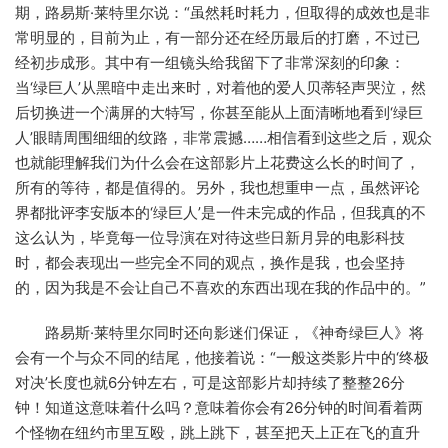
期，路易斯·莱特里尔说：“虽然耗时耗力，但取得的成效也是非
常明显的，目前为止，有一部分还在经历最后的打磨，不过已
经初步成形。其中有一组镜头给我留下了非常深刻的印象：
当‘绿巨人’从黑暗中走出来时，对着他的爱人贝蒂轻声哭泣，然
后切换进一个满屏的大特写，你甚至能从上面清晰地看到‘绿巨
人’眼睛周围细细的纹路，非常震撼……相信看到这些之后，观众
也就能理解我们为什么会在这部影片上花费这么长的时间了，
所有的等待，都是值得的。另外，我也想重申一点，虽然评论
界都批评李安版本的‘绿巨人’是一件未完成的作品，但我真的不
这么认为，毕竟每一位导演在对待这些日新月异的电影科技
时，都会表现出一些完全不同的观点，换作是我，也会坚持
的，因为我是不会让自己不喜欢的东西出现在我的作品中的。”
路易斯·莱特里尔同时还向影迷们保证，《神奇绿巨人》将
会有一个与众不同的结尾，他接着说：“一般这类影片中的‘终极
对决’长度也就6分钟左右，可是这部影片却持续了整整26分
钟！知道这意味着什么吗？意味着你会有26分钟的时间看着两
个怪物在纽约市里互殴，跳上跳下，甚至把天上正在飞的直升