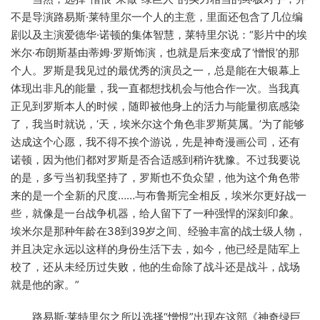
不是导演路易斯·莱特里尔一个人的主意，里面还包含了几位编
剧以及主演爱德华·诺顿的集体智慧，莱特里尔说：“影片中的埃
米尔·布朗斯基由蒂姆·罗斯饰演，也就是后来变成了‘憎恨’的那
个人。罗斯是我见过的最优秀的演员之一，总是能在大银幕上
体现出非凡的能量，我一直都想找机会与他合作一次。当我真
正见到罗斯本人的时候，随即被他身上的活力与能量彻底感染
了，我当时就说，‘天，埃米尔这个角色非罗斯莫属。’为了能够
达成这个心愿，我不得不挨个游说，先是神奇漫画公司，还有
诺顿，因为他们都对罗斯是否合适感到稍许犹豫。不过我要说
的是，多亏当初我坚持了，罗斯也不负众望，他为这个角色带
来的是一个全新的尺度……与布鲁斯完全相反，埃米尔更好战一
些，就像是一台战争机器，给人留下了一种强悍的深刻印象。
埃米尔是那种年龄在38到39岁之间、经验丰富的战士级人物，
并且决定永远以这样的身份生活下去，如今，他已经是陆军上
校了，还从未经历过失败，他的生命除了战斗还是战斗，战场
就是他的家。”
路易斯·莱特里尔之所以选择“憎恨”出现在这部《神奇绿巨