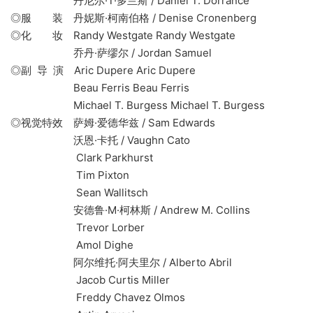
丹尼尔·T·多兰斯 / Daniel T. Dorrance
◎服 装 丹妮斯·柯南伯格 / Denise Cronenberg
◎化 妆 Randy Westgate Randy Westgate
乔丹·萨缪尔 / Jordan Samuel
◎副 导 演 Aric Dupere Aric Dupere
Beau Ferris Beau Ferris
Michael T. Burgess Michael T. Burgess
◎视觉特效 萨姆·爱德华兹 / Sam Edwards
沃恩·卡托 / Vaughn Cato
Clark Parkhurst
Tim Pixton
Sean Wallitsch
安德鲁·M·柯林斯 / Andrew M. Collins
Trevor Lorber
Amol Dighe
阿尔维托·阿夫里尔 / Alberto Abril
Jacob Curtis Miller
Freddy Chavez Olmos