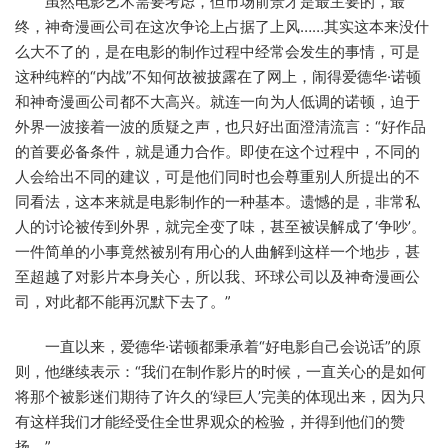
虽然电影艺术需要考虑，但市场前景才是最主要的，最
终，神奇漫画公司在这次争论上占据了上风……其实这本来没什
么大不了的，是在电影的制作过程中经常会发生的事情，可是
这种纯粹的“内战”不知何故被披露在了网上，闹得爱德华·诺顿
和神奇漫画公司都不大高兴。就连一向为人低调的诺顿，迫于
外界一波接着一波的质疑之声，也只好出面澄清流言：“好作品
的首要必备条件，就是通力合作。即使在这个过程中，不同的
人会给出不同的建议，可是他们同时也会尊重别人所提出的不
同看法，这本来就是电影制作的一种基本。遗憾的是，非常私
人的讨论被传到外界，就完全变了味，甚至被误解成了‘争吵’。
一件简单的小事竟然被别有用心的人曲解到这样一个地步，甚
至超越了对影片本身关心，所以我、环球公司以及神奇漫画公
司，对此都不能再沉默下去了。”
一直以来，爱德华·诺顿都秉承着“好电影自己会说话”的原
则，他继续表示：“我们在制作影片的时候，一直关心的是如何
将那个被影迷们期待了许久的‘绿巨人’完美的体现出来，因为只
有这样我们才能经受住全世界观众的检验，并得到他们的赞
扬。”