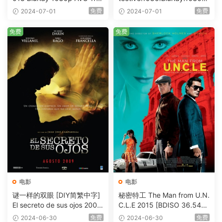
eHD5.1 [BDISO 22.64GB]
AVC.DTS-HD.MA.5.1-HDHo
免费
免费
2024-07-01
2024-07-01
me [BDISO 20.67GB]
免费
免费
电影
电影
谜一样的双眼 [DIY简繁中字]
秘密特工 The Man from U.N.
El secreto de sus ojos 2009
C.L.E 2015 [BDISO 36.54G
1080p Blu-ray AVC DTS-HD
B]
免费
免费
2024-06-30
2024-06-30