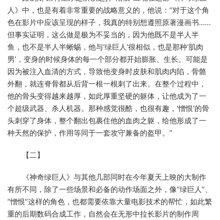
人》中，也是有着非常重要的战略意义的，他说：“对于这个角
色在影片中应该呈现的样子，我真的特别想遵照原著漫画书……
但事实证明，这么做是极为不妥当的，因为他既不是半人半
鱼，也不是半人半蜥蜴，他与‘绿巨人’很相似，也是那种‘肌肉
男’，变身的时候身体的每一个部分都开始膨胀、生长。可能是
因为被注入血清的方式，导致他变身时皮肤和肌肉内陷，骨骼
外翻，就连脊骨都从后背一根一根刺了出来。在整个过程中，
他的骨头变得越来越厚，如此厚重坚硬的躯体，让他成为了一
个超级武器、杀人机器。那种感觉很酷，也很有趣，‘憎恨’的骨
头刺穿了身体，整个翻出包裹住他的血肉之躯，给他形成了一
种天然的保护，作用等同于一套攻守兼备的盔甲。”
【二】
《神奇绿巨人》与其他几部同时在今年夏天上映的大制作
有所不同，除了一些场景和必备的动作场面之外，像“绿巨人”、
“憎恨”这样的角色，也都需要依靠大量电影技术的帮忙，如此繁
重的后期数码合成工作，自然会在无形中拉长影片的制作周