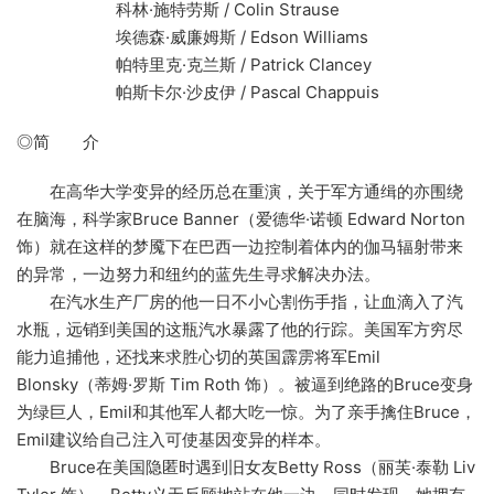
科林·施特劳斯 / Colin Strause
埃德森·威廉姆斯 / Edson Williams
帕特里克·克兰斯 / Patrick Clancey
帕斯卡尔·沙皮伊 / Pascal Chappuis
◎简 介
在高华大学变异的经历总在重演，关于军方通缉的亦围绕
在脑海，科学家Bruce Banner（爱德华·诺顿 Edward Norton
饰）就在这样的梦魇下在巴西一边控制着体内的伽马辐射带来
的异常，一边努力和纽约的蓝先生寻求解决办法。
在汽水生产厂房的他一日不小心割伤手指，让血滴入了汽
水瓶，远销到美国的这瓶汽水暴露了他的行踪。美国军方穷尽
能力追捕他，还找来求胜心切的英国霹雳将军Emil
Blonsky（蒂姆·罗斯 Tim Roth 饰）。被逼到绝路的Bruce变身
为绿巨人，Emil和其他军人都大吃一惊。为了亲手擒住Bruce，
Emil建议给自己注入可使基因变异的样本。
Bruce在美国隐匿时遇到旧女友Betty Ross（丽芙·泰勒 Liv