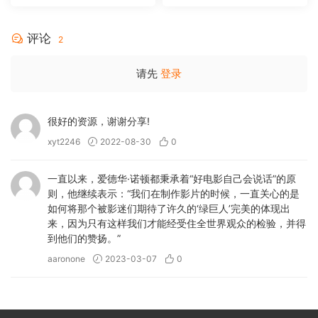
MA 5.1-Softfeng@CHDBits
[BDISO 35.34GB]
评论
2
请先
登录
很好的资源，谢谢分享!
xyt2246
2022-08-30
0
一直以来，爱德华·诺顿都秉承着“好电影自己会说话”的原
则，他继续表示：“我们在制作影片的时候，一直关心的是
如何将那个被影迷们期待了许久的‘绿巨人’完美的体现出
来，因为只有这样我们才能经受住全世界观众的检验，并得
到他们的赞扬。”
aaronone
2023-03-07
0