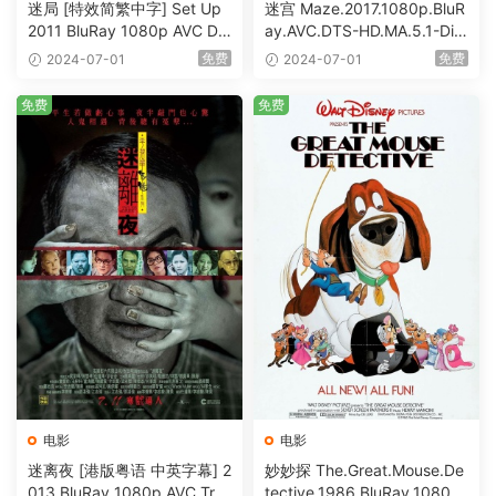
迷局 [特效简繁中字] Set Up
迷宫 Maze.2017.1080p.BluR
2011 BluRay 1080p AVC DT
ay.AVC.DTS-HD.MA.5.1-DiY
S-HD MA5.1-shhaclm@CHD
@HDHome [BDISO 19.7GB]
免费
免费
2024-07-01
2024-07-01
Bits [BDISO 23.09GB]
免费
免费
电影
电影
迷离夜 [港版粤语 中英字幕] 2
妙妙探 The.Great.Mouse.De
013 BluRay 1080p AVC Tru
tective.1986.BluRay.1080p.