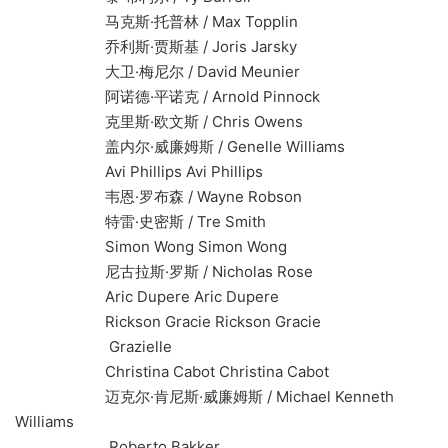
马克斯·托普林 / Max Topplin
乔利斯·贾斯基 / Joris Jarsky
大卫·梅尼尔 / David Meunier
阿诺德·平诺克 / Arnold Pinnock
克里斯·欧文斯 / Chris Owens
盖内尔·威廉姆斯 / Genelle Williams
Avi Phillips Avi Phillips
韦恩·罗布森 / Wayne Robson
特雷·史密斯 / Tre Smith
Simon Wong Simon Wong
尼古拉斯·罗斯 / Nicholas Rose
Aric Dupere Aric Dupere
Rickson Gracie Rickson Gracie
Grazielle
Christina Cabot Christina Cabot
迈克尔·肯尼斯·威廉姆斯 / Michael Kenneth
Williams
Roberto Bakker