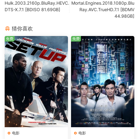
Hulk.2003.2160p.BluRay.HEVC.
Mortal.Engines.2018.1080p.Blu
DTS-X.7.1 [BDISO 81.69GB]
Ray.AVC.TrueHD.7.1 [BDMV
44.98GB]
猜你喜欢
免费
免费
电影
电影