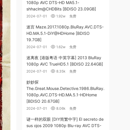
1080p AVC DTS-HD MA5.1-
shhaclm@CHDBits [BDISO 23.09GB]
2024-07-01
1.92w
免费
迷宫 Maze.2017.1080p.BluRay.AVC.DTS-
HD.MA.5.1-DiY@HDHome [BDISO
19.7GB]
2024-07-01
1.62w
免费
迷离夜 [港版粤语 中英字幕] 2013 BluRay
1080p AVC TrueHD5.1 [BDISO 22.64GB]
2024-07-01
8.35k
免费
妙妙探
The.Great.Mouse.Detective.1986.BluRay.
1080p.AVC.DTS-HD.MA.5.1-HDHome
[BDISO 20.67GB]
2024-07-01
8.06k
免费
谜一样的双眼 [DIY简繁中字] El secreto de
sus ojos 2009 1080p Blu-ray AVC DTS-