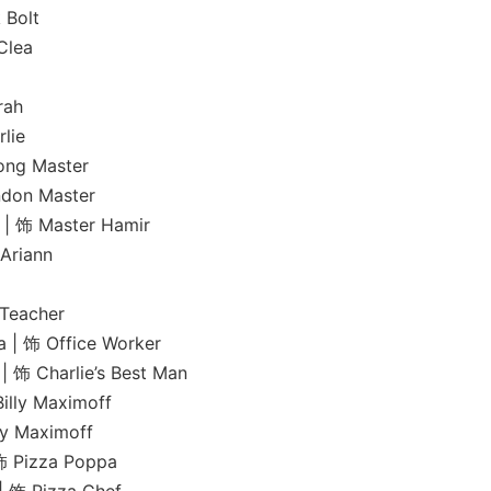
Bolt
lea
ah
lie
 Master
n Master
Master Hamir
riann
eacher
 Office Worker
arlie’s Best Man
y Maximoff
Maximoff
izza Poppa