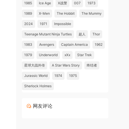
1985
Ice Age
X战警
007
1973
1989
X-Men
The Hobbit
The Mummy
2024
1971
Impossible
Teenage Mutant Ninja Turtles
超人
Thor
1983
Avengers
Captain America
1962
1979
Underworld
xXx
Star Trek
星球大战外传
A Star Wars Story
终结者
Jurassic World
1974
1975
Sherlock Holmes
网友评论