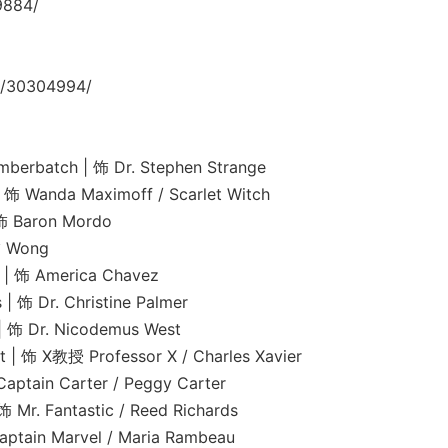
9884/
/30304994/
tch | 饰 Dr. Stephen Strange
da Maximoff / Scarlet Witch
Baron Mordo
Wong
America Chavez
. Christine Palmer
r. Nicodemus West
授 Professor X / Charles Xavier
n Carter / Peggy Carter
antastic / Reed Richards
 Marvel / Maria Rambeau