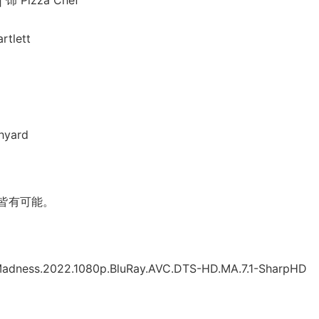
Pizza Chef
lett
yard
皆有可能。
.of.Madness.2022.1080p.BluRay.AVC.DTS-HD.MA.7.1-SharpHD