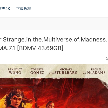
蓝光4K
下载教程
ge.in.the.Multiverse.of.Madness.
MA.7.1 [BDMV 43.69GB]