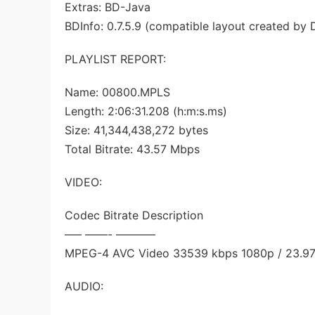
Extras: BD-Java
BDInfo: 0.7.5.9 (compatible layout created by 
PLAYLIST REPORT:
Name: 00800.MPLS
Length: 2:06:31.208 (h:m:s.ms)
Size: 41,344,438,272 bytes
Total Bitrate: 43.57 Mbps
VIDEO:
Codec Bitrate Description
—– ——- ———–
MPEG-4 AVC Video 33539 kbps 1080p / 23.976 f
AUDIO: