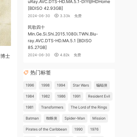
uRay.AVC.DTS-HD.MA.5.1-DIY@HDHome
[BDISO 42.93GB]
2024-06-30
3.33k
免费
民歌四十
Min.Ge.Si.Shi.2015.1080i.TWN.Blu-
ray.AVC.DTS-HD.MA.5.1 [BDISO
85.27GB]
2024-06-30
4.82k
免费
异博士
热门标签
1996
1998
1994
Star Wars
蝙蝠侠
1984
1982
1986
1991
Resident Evil
1981
Transformers
The Lord of the Rings
Batman
蜘蛛侠
Spider-Man
Mission
Pirates of the Caribbean
1990
1976