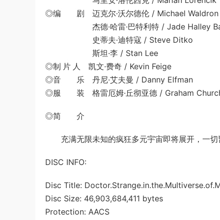
马里安·洛伦西克 / Marian Lorencik | 饰 
◎编 剧 迈克尔·沃尔德伦 / Michael Waldron
杰德·哈雷·巴特利特 / Jade Halley Bart
史蒂夫·迪特寇 / Steve Ditko
斯坦·李 / Stan Lee
◎制 片 人 凯文·费奇 / Kevin Feige
◎音 乐 丹尼·艾夫曼 / Danny Elfman
◎服 装 格雷厄姆·丘彻亚德 / Graham Church
◎简 介
充满无限未知的疯狂多元宇宙即将展开，一切
DISC INFO:
Disc Title: Doctor.Strange.in.the.Multiverse
Disc Size: 46,903,684,411 bytes
Protection: AACS