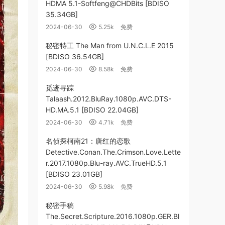
HDMA 5.1-Softfeng@CHDBits [BDISO
35.34GB]
2024-06-30
5.25k
免费
秘密特工 The Man from U.N.C.L.E 2015
[BDISO 36.54GB]
2024-06-30
8.58k
免费
觅迹寻踪
Talaash.2012.BluRay.1080p.AVC.DTS-
HD.MA.5.1 [BDISO 22.04GB]
2024-06-30
4.71k
免费
名侦探柯南21：唐红的恋歌
Detective.Conan.The.Crimson.Love.Lette
r.2017.1080p.Blu-ray.AVC.TrueHD.5.1
[BDISO 23.01GB]
2024-06-30
5.98k
免费
秘密手稿
The.Secret.Scripture.2016.1080p.GER.Bl