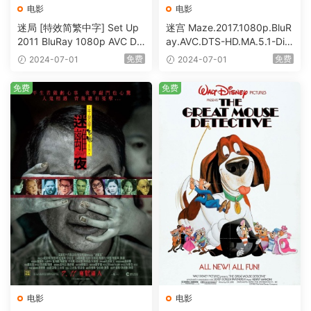
电影
电影
迷局 [特效简繁中字] Set Up
迷宫 Maze.2017.1080p.BluR
2011 BluRay 1080p AVC DT
ay.AVC.DTS-HD.MA.5.1-DiY
S-HD MA5.1-shhaclm@CHD
@HDHome [BDISO 19.7GB]
免费
免费
2024-07-01
2024-07-01
Bits [BDISO 23.09GB]
免费
免费
电影
电影