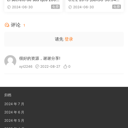
1080p Blu-ray AVC DTS-HD
B]
免费
免费
2024-06-30
2024-06-30
MA 5.1-Softfeng@CHDBits
[BDISO 35.34GB]
评论
1
请先
登录
很好的资源，谢谢分享!
xyt2246
2022-08-27
0
归档
2024 年 7 月
2024 年 6 月
2024 年 5 月