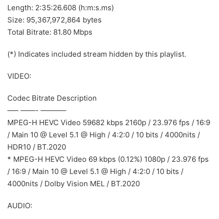
Length: 2:35:26.608 (h:m:s.ms)
Size: 95,367,972,864 bytes
Total Bitrate: 81.80 Mbps
(*) Indicates included stream hidden by this playlist.
VIDEO:
Codec Bitrate Description
—– ——- ———–
MPEG-H HEVC Video 59682 kbps 2160p / 23.976 fps / 16:9
/ Main 10 @ Level 5.1 @ High / 4:2:0 / 10 bits / 4000nits /
HDR10 / BT.2020
* MPEG-H HEVC Video 69 kbps (0.12%) 1080p / 23.976 fps
/ 16:9 / Main 10 @ Level 5.1 @ High / 4:2:0 / 10 bits /
4000nits / Dolby Vision MEL / BT.2020
AUDIO: