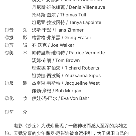
丹尼斯·维伦纽瓦 / Denis Villeneuve
托马斯·图尔 / Thomas Tull
坦尼亚·拉波因特 / Tanya Lapointe
◎音 乐 汉斯·季默 / Hans Zimmer
◎摄 影 格雷格·弗莱瑟 / Greig Fraser
◎剪 辑 乔·沃克 / Joe Walker
◎美 术 帕特里斯·维梅特 / Patrice Vermette
汤姆·布朗 / Tom Brown
理查德·罗伯茨 / Richard Roberts
祖赞娜·西波斯 / Zsuzsanna Sipos
◎服 装 杰奎琳·韦斯特 / Jacqueline West
鲍勃·摩根 / Bob Morgan
◎化 妆 伊娃·冯·巴尔 / Eva Von Bahr
◎简 介
电影《沙丘》为观众呈现了一段神秘而感人至深的英雄之
旅。天赋异禀的少年保罗·厄崔迪被命运指引，为了保卫自己的