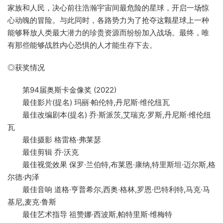
家族和人民，决心前往浩瀚宇宙间最危险的星球，开启一场惊
心动魄的冒险。与此同时，各路势力为了抢夺这颗星球上一种
能够释放人类最大潜力的珍贵资源而纷纷加入战场。最终，唯
有那些能够战胜内心恐惧的人才能生存下去。
◎获奖情况
第94届奥斯卡金像奖 (2022)
最佳影片(提名) 玛丽·帕伦特,丹尼斯·维伦纽瓦
最佳改编剧本(提名) 乔·斯派茨,艾瑞克·罗斯,丹尼斯·维伦纽
瓦
最佳摄影 格雷格·弗莱瑟
最佳剪辑 乔·沃克
最佳视觉效果 保罗·兰伯特,布莱恩·康纳,特里斯坦·迈尔斯,格
尔德·内泽
最佳音响 道格·亨普希尔,西奥·格林,罗恩·巴特利特,马克·马
基尼,麦克·鲁斯
最佳艺术指导 祖赞娜·西波斯,帕特里斯·维梅特