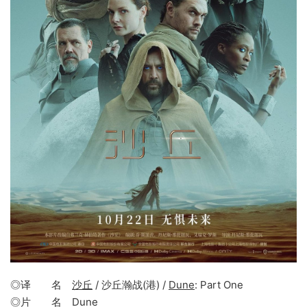
◎译 名
沙丘
/ 沙丘瀚战(港) /
Dune
: Part One
◎片 名 Dune