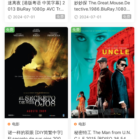
迷离夜 [港版粤语 中英字幕] 2
妙妙探 The.Great.Mouse.De
013 BluRay 1080p AVC Tru
tective.1986.BluRay.1080p.
eHD5.1 [BDISO 22.64GB]
AVC.DTS-HD.MA.5.1-HDHo
免费
免费
2024-07-01
2024-07-01
me [BDISO 20.67GB]
免费
免费
电影
电影
谜一样的双眼 [DIY简繁中字]
秘密特工 The Man from U.N.
El secreto de sus ojos 2009
C.L.E 2015 [BDISO 36.54G