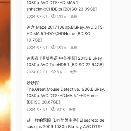
1080p AVC DTS-HD MA5.1-
shhaclm@CHDBits [BDISO 23.09GB]
2024-07-01
1.93w
免费
迷宫 Maze.2017.1080p.BluRay.AVC.DTS-
HD.MA.5.1-DiY@HDHome [BDISO
19.7GB]
2024-07-01
1.63w
免费
迷离夜 [港版粤语 中英字幕] 2013 BluRay
1080p AVC TrueHD5.1 [BDISO 22.64GB]
2024-07-01
8.41k
免费
妙妙探
The.Great.Mouse.Detective.1986.BluRay.
1080p.AVC.DTS-HD.MA.5.1-HDHome
[BDISO 20.67GB]
2024-07-01
8.11k
免费
谜一样的双眼 [DIY简繁中字] El secreto de
sus ojos 2009 1080p Blu-ray AVC DTS-