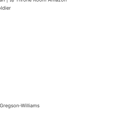
dier
son-Williams