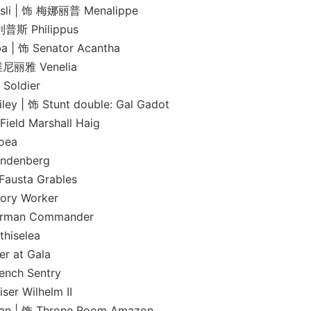
| 饰 梅娜丽普 Menalippe
 Philippus
 Senator Acantha
丽雅 Venelia
oldier
 Stunt double: Gal Gadot
Marshall Haig
oea
denberg
ta Grables
y Worker
an Commander
iselea
at Gala
h Sentry
Wilhelm II
饰 Throne Room Amazon