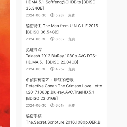
HDMA 5.1-Softfeng@CHDBits [BDISO
35.34GB]
2024-06-30
5.28k
免费
秘密特工 The Man from U.N.C.L.E 2015
[BDISO 36.54GB]
2024-06-30
8.63k
免费
觅迹寻踪
Talaash.2012.BluRay.1080p.AVC.DTS-
HD.MA.5.1 [BDISO 22.04GB]
2024-06-30
4.75k
免费
名侦探柯南21：唐红的恋歌
Detective.Conan.The.Crimson.Love.Lette
r.2017.1080p.Blu-ray.AVC.TrueHD.5.1
[BDISO 23.01GB]
2024-06-30
6.01k
免费
秘密手稿
The.Secret.Scripture.2016.1080p.GER.Bl