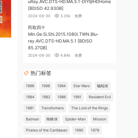
uRay.AVC.DTS-HD.MA.5.1-DIY@HDHome
[BDISO 42.93GB]
2024-06-30
3.35k
免费
民歌四十
Min.Ge.Si.Shi.2015.1080i.TWN.Blu-
ray.AVC.DTS-HD.MA.5.1 [BDISO
85.27GB]
2024-06-30
4.84k
免费
热门标签
1996
1998
1994
Star Wars
蝙蝠侠
1984
1982
1986
1991
Resident Evil
1981
Transformers
The Lord of the Rings
Batman
蜘蛛侠
Spider-Man
Mission
Pirates of the Caribbean
1990
1976