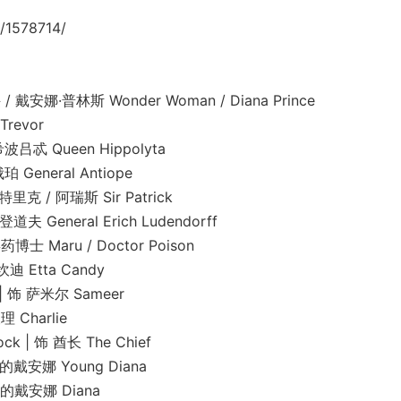
/1578714/
戴安娜·普林斯 Wonder Woman / Diana Prince
revor
忒 Queen Hippolyta
eneral Antiope
 / 阿瑞斯 Sir Patrick
eneral Erich Ludendorff
Maru / Doctor Poison
Etta Candy
饰 萨米尔 Sameer
Charlie
 饰 酋长 The Chief
戴安娜 Young Diana
的戴安娜 Diana