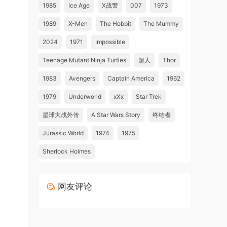
1985
Ice Age
X战警
007
1973
1989
X-Men
The Hobbit
The Mummy
2024
1971
Impossible
Teenage Mutant Ninja Turtles
超人
Thor
1983
Avengers
Captain America
1962
1979
Underworld
xXx
Star Trek
星球大战外传
A Star Wars Story
终结者
Jurassic World
1974
1975
Sherlock Holmes
网友评论