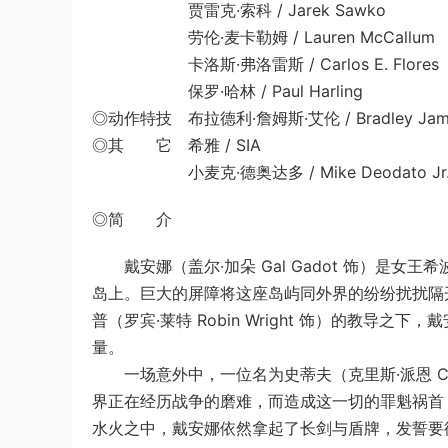
贾雷克·索科 / Jarek Sawko
劳伦·麦卡勒姆 / Lauren McCallum
卡洛斯·弗洛雷斯 / Carlos E. Flores
保罗·哈林 / Paul Harling
◎动作特技 布拉德利·詹姆斯·艾伦 / Bradley James
◎其 它 希雅 / SIA
小麦克·德奥达多 / Mike Deodato Jr
◎简 介
戴安娜（盖尔·加朵 Gal Gadot 饰）是女王希波吕
岛上。巨大的屏障将这座岛屿同外界的纷纷扰扰隔
普（罗宾·莱特 Robin Wright 饰）的教
量。
一场意外中，一位名为史蒂夫（克里斯·派恩 Chr
界正在经历战争的磨难，而造成这一切的罪魁祸首，是战
水火之中，戴安娜依然拿起了长剑与盾牌，发誓要