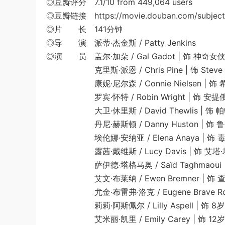
◎豆瓣评分 7.1/10 from 449,064 users
◎豆瓣链接 https://movie.douban.com/subject
◎片 长 141分钟
◎导 演 派蒂·杰金斯 / Patty Jenkins
◎演 员 盖尔·加朵 / Gal Gadot | 饰 神奇女侠 / 
克里斯·派恩 / Chris Pine | 饰 Steve T
康妮·尼尔森 / Connie Nielsen | 饰 希波吕
罗宾·怀特 / Robin Wright | 饰 安提俄珀 G
大卫·休里斯 / David Thewlis | 饰 帕特里克
丹尼·赫斯顿 / Danny Huston | 饰 鲁登道夫 G
埃伦娜·安纳亚 / Elena Anaya | 饰 毒药博士 
露茜·戴维斯 / Lucy Davis | 饰 艾塔·坎迪 
萨伊德·塔格马奥 / Saïd Taghmaoui | 
艾文·布莱纳 / Ewen Bremner | 饰 查理 
尤金·布雷弗·洛克 / Eugene Brave Rock |
莉莉·阿斯佩尔 / Lilly Aspell | 饰 8岁的
艾米丽·凯里 / Emily Carey | 饰 12岁