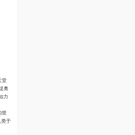
天堂
提奥
知力
的世
人类于