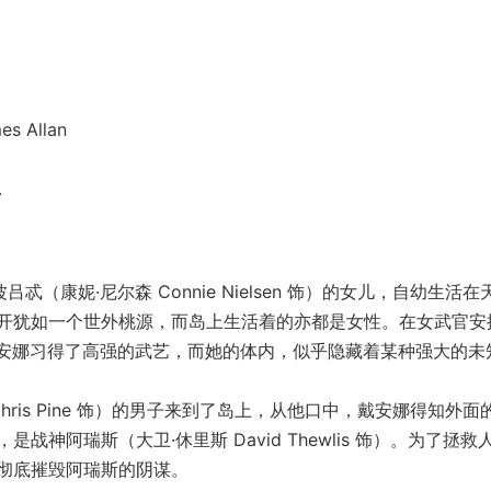
 Allan
.
忒（康妮·尼尔森 Connie Nielsen 饰）的女儿，自幼生活在
开犹如一个世外桃源，而岛上生活着的亦都是女性。在女武官安
导之下，戴安娜习得了高强的武艺，而她的体内，似乎隐藏着某种强大的未
is Pine 饰）的男子来到了岛上，从他口中，戴安娜得知外面
神阿瑞斯（大卫·休里斯 David Thewlis 饰）。为了拯救
彻底摧毁阿瑞斯的阴谋。