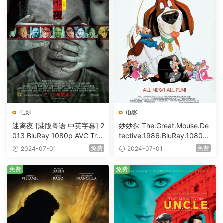
电影
电影
迷离夜 [港版粤语 中英字幕] 2
妙妙探 The.Great.Mouse.De
013 BluRay 1080p AVC Tru
tective.1986.BluRay.1080p.
eHD5.1 [BDISO 22.64GB]
AVC.DTS-HD.MA.5.1-HDHo
免费
免费
2024-07-01
2024-07-01
me [BDISO 20.67GB]
免费
免费