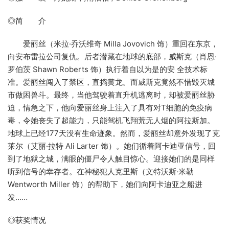
◎简 介
爱丽丝（米拉·乔沃维奇 Milla Jovovich 饰）重回在东京，
向安布雷拉公司复仇。后者潜藏在地球的底部，威斯克（肖恩·
罗伯茨 Shawn Roberts 饰）执行着自以为是的安 全技术标
准。爱丽丝闯入了禁区，直捣黄龙。而威斯克竟然不惜毁灭城
市做困兽斗。最终，当他驾驶着直升机逃离时，却被爱丽丝胁
迫，情急之下，他向爱丽丝身上注入了具有对T细胞的免疫病
毒，令她丧失了超能力，只能驾机飞翔荒无人烟的阿拉斯加。
地球上已经177天没有生命迹象。然而，爱丽丝却意外发现了克
莱尔（艾丽·拉特 Ali Larter 饰）。她们循着阿卡迪亚信号，回
到了地狱之城，满眼的僵尸令人触目惊心。迎接她们的是同样
听到信号的幸存者。在神秘犯人克里斯（文特沃斯·米勒
Wentworth Miller 饰）的帮助下，她们向阿卡迪亚之船进
发……
◎获奖情况