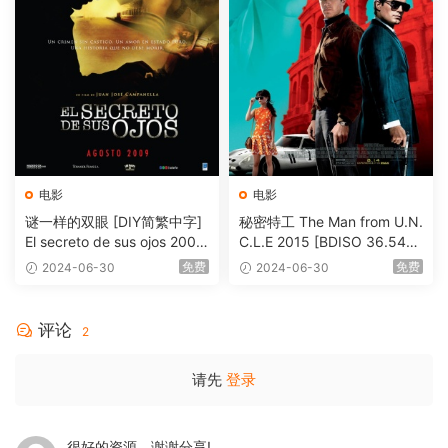
电影
电影
谜一样的双眼 [DIY简繁中字]
秘密特工 The Man from U.N.
El secreto de sus ojos 2009
C.L.E 2015 [BDISO 36.54G
1080p Blu-ray AVC DTS-HD
B]
免费
免费
2024-06-30
2024-06-30
MA 5.1-Softfeng@CHDBits
[BDISO 35.34GB]
评论
2
请先
登录
很好的资源，谢谢分享!