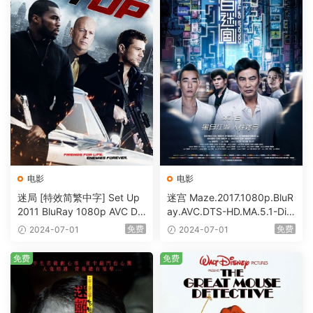
电影
电影
迷局 [特效简繁中字] Set Up
迷宫 Maze.2017.1080p.BluR
2011 BluRay 1080p AVC DT
ay.AVC.DTS-HD.MA.5.1-DiY
S-HD MA5.1-shhaclm@CHD
@HDHome [BDISO 19.7GB]
免费
免费
2024-07-01
2024-07-01
Bits [BDISO 23.09GB]
免费
免费