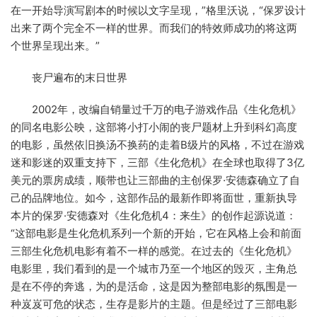
在一开始导演写剧本的时候以文字呈现，”格里沃说，“保罗设计
出来了两个完全不一样的世界。而我们的特效师成功的将这两
个世界呈现出来。”
丧尸遍布的末日世界
2002年，改编自销量过千万的电子游戏作品《生化危机》
的同名电影公映，这部将小打小闹的丧尸题材上升到科幻高度
的电影，虽然依旧换汤不换药的走着B级片的风格，不过在游戏
迷和影迷的双重支持下，三部《生化危机》在全球也取得了3亿
美元的票房成绩，顺带也让三部曲的主创保罗·安德森确立了自
己的品牌地位。如今，这部作品的最新作即将面世，重新执导
本片的保罗·安德森对《生化危机4：来生》的创作起源说道：
“这部电影是生化危机系列一个新的开始，它在风格上会和前面
三部生化危机电影有着不一样的感觉。在过去的《生化危机》
电影里，我们看到的是一个城市乃至一个地区的毁灭，主角总
是在不停的奔逃，为的是活命，这是因为整部电影的氛围是一
种岌岌可危的状态，生存是影片的主题。但是经过了三部电影