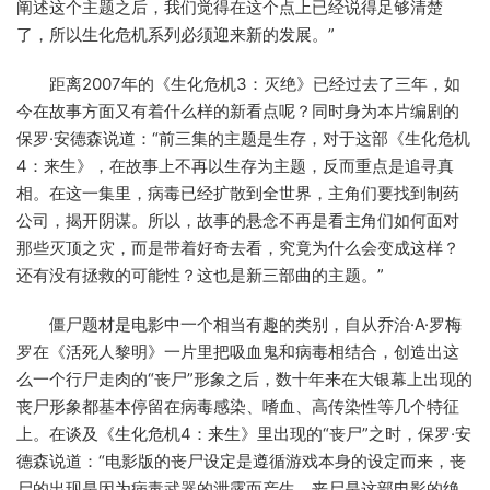
阐述这个主题之后，我们觉得在这个点上已经说得足够清楚
了，所以生化危机系列必须迎来新的发展。”
距离2007年的《生化危机3：灭绝》已经过去了三年，如
今在故事方面又有着什么样的新看点呢？同时身为本片编剧的
保罗·安德森说道：“前三集的主题是生存，对于这部《生化危机
4：来生》，在故事上不再以生存为主题，反而重点是追寻真
相。在这一集里，病毒已经扩散到全世界，主角们要找到制药
公司，揭开阴谋。所以，故事的悬念不再是看主角们如何面对
那些灭顶之灾，而是带着好奇去看，究竟为什么会变成这样？
还有没有拯救的可能性？这也是新三部曲的主题。”
僵尸题材是电影中一个相当有趣的类别，自从乔治·A·罗梅
罗在《活死人黎明》一片里把吸血鬼和病毒相结合，创造出这
么一个行尸走肉的“丧尸”形象之后，数十年来在大银幕上出现的
丧尸形象都基本停留在病毒感染、嗜血、高传染性等几个特征
上。在谈及《生化危机4：来生》里出现的“丧尸”之时，保罗·安
德森说道：“电影版的丧尸设定是遵循游戏本身的设定而来，丧
尸的出现是因为病毒武器的泄露而产生。丧尸是这部电影的绝