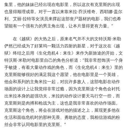
集里，他的妹妹已经出现在电影里，所以这次有克里斯的出现
也显得顺理成章。对于一直以来靠米拉·乔沃维奇、西耶娜·盖尔
利、艾丽·拉特等女演员来撑起这部丧尸题材的电影，我们也希
望能有一个强有力的男主角出现，让本片显得更有力量。”
在《越狱》的大热之后，原来名气并不大的文特沃斯·米勒
俨然已经成为了好莱坞一颗活力四射的新星，对于这次在《越
狱》终结之后用《生化危机4：来生》来作为新旅途的开始，文
特沃斯·米勒对电影里自己的角色分析道：“我非常想饰演一个身
手敏捷，有着大量动作戏的角色，而《生化危机4：来生》里的
克里斯能够很好的满足我这个愿望，他在电影里是一个英雄，
他会和系列的主角米拉一起，对抗许多敌人，这部电影在动作
场面的设计上让我觉得非常过瘾，因为克里斯这个角色会衬托
出米拉本身的超强功夫，米拉的动作设计要天马行空一些，而
克里斯则是肉搏和枪战为主，这也是我非常喜欢的动作场面。
克里斯这个角色，将会在游戏对他的描述之上，展现更多他在
生活和面临危机时的那种无畏、勇敢的态度，我相信游戏的粉
丝会非常认同电影里的克里斯。”