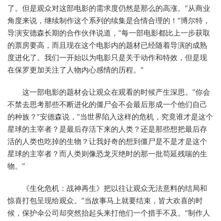
了。但是观众对这部电影的需求度仍然是那么的高涨。“从商业
角度来说，继续制作这个系列的续集是合情合理的！”博尔特，
导演安德森长期的合作伙伴说道，“每一部电影都比上一步获取
的票房要高，而且现在这个电影内的题材已经随着导演的成熟
度进化了。我们一开始以为电影只是关于动作和特效，但是现
在保罗更加关注了人物内心感情的历程。”
这一部电影的题材会让观众在观看的时候产生深思。“你会
不禁去思考那些不断进化的僵尸会不会最后形成一个他们自己
的种族？”安德森说，“当世界陷入这样的危机，究竟谁才是这个
星球的主宰者？是最后存活下来的人类？还是那些想把最后存
活的人类也吃掉的生物？让我好奇的想到僵尸是不是才是这个
星球的主宰者？而人类则像恐龙灭绝时的那一批苟延残喘的生
物。”
《生化危机：战神再生》把以往让观众无法意料的结局和
惊喜打包呈现给观众。“当故事马上就要结束，皆大欢喜的时
候，保护伞公司却突然抬起头来打他们一个措手不及。”制作人