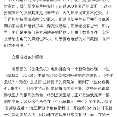
对主角，我们至少在片中安排了超过300名丧尸的出现……这些
扮演丧尸的演员其实是很辛苦的，因为那层泥浆并不好受。由
于严格的按照游戏的设定而来，所以电影中的丧尸并不会像近
期的那些丧尸电影那样，奔跑很迅速，甚至还会有思维，影片
里，丧尸是主角们最容易解决的怪物，但由于数量众多，实际
上带给主角们的麻烦也不小。对于营造电影的末日氛围，丧尸
们功不可没。”
立足游戏独辟蹊径
每部新的《生化危机》电影都会有一个新角色出现，《生
化危机2：启示录》里是西耶娜·盖尔利扮演的吉尔警官，《生化
危机3：灭绝》是艾丽·拉特扮演的克莱尔，而到了《生化危机
4：来生》，则是文特沃斯·米勒扮演的克里斯。这些角色都是
游戏里人气极高的角色，特别是克里斯，正好是游戏最新一部
的男主角，谈及这个角色在《生化危机4：来生》的出现，保罗
·安德森说道：“克里斯这个角色是我们一开始筹拍本片的时候就
一定决定要加入的，因为他在游戏里非常受欢迎，而且在第三