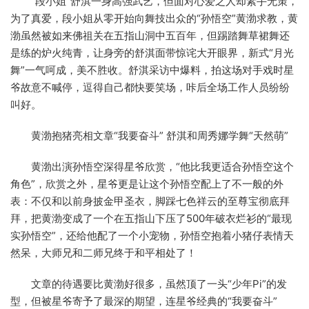
“段小姐”舒淇一身高强武艺，但面对心爱之人却素手无策，
为了真爱，段小姐从零开始向舞技出众的“孙悟空”黄渤求教，黄
渤虽然被如来佛祖关在五指山洞中五百年，但踢踏舞草裙舞还
是练的炉火纯青，让身旁的舒淇面带惊诧大开眼界，新式“月光
舞”一气呵成，美不胜收。舒淇采访中爆料，拍这场对手戏时星
爷故意不喊停，逗得自己都快要笑场，咔后全场工作人员纷纷
叫好。
黄渤抱猪亮相文章“我要奋斗” 舒淇和周秀娜学舞“天然萌”
黄渤出演孙悟空深得星爷欣赏，“他比我更适合孙悟空这个
角色”，欣赏之外，星爷更是让这个孙悟空配上了不一般的外
表：不仅和以前身披金甲圣衣，脚踩七色祥云的至尊宝彻底拜
拜，把黄渤变成了一个在五指山下压了500年破衣烂衫的“最现
实孙悟空”，还给他配了一个小宠物，孙悟空抱着小猪仔表情天
然呆，大师兄和二师兄终于和平相处了！
文章的待遇要比黄渤好很多，虽然顶了一头“少年Pi”的发
型，但被星爷寄予了最深的期望，连星爷经典的“我要奋斗”