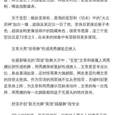
刚，嗜血指数爆表。
关于造型：猴妖变身前，黄渤的造型和《功夫》中的“火云
邪神”如出一辙，超级反派定位一目了然。变身后更接近猴子本
色，超级金刚更像游戏中的隐藏角色，据星爷透露，这三个造
型仅仅是72变之3，在未来的续集中有望获得更多展现。
文章大秀“排骨舞”性感周秀娜姿态撩人
在最新曝光的“西游”歌舞大片中，“玄奘”文章和驱魔人周秀
娜比拼性感热舞，周秀娜身材曼妙性感撩人，文章更是专业出
位，鼻血暴涌如泉，还对怪蜀黍大抛媚眼。网友更是吐槽文章
的排骨太抢戏。作为导演的周星驰不仅从旁指导，关键时刻更
是亲身上阵，为文章和周秀娜示范标准动作，文章的每一次甩
胯，周秀娜的每一次媚眼都得益于无厘头的绝对真传。
舒淇开创“新月光舞”黄渤“踢腿舞”很专业