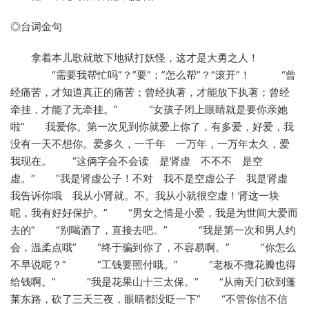
◎台词金句
拿着本儿歌就敢下地狱打妖怪，这才是大勇之人！
“需要我帮忙吗”？”要”；”怎么帮”？”滚开”！ “曾
经痛苦，才知道真正的痛苦；曾经执著，才能放下执著；曾经
牵挂，才能了无牵挂。” “女孩子闭上眼睛就是要你亲她
啦” 我爱你。第一次见到你就爱上你了，有多爱，好爱，我
没有一天不想你。爱多久，一千年 一万年，一万年太久，爱
我现在。 “这俩字会不会读 是肾虚 不不不 是空
虚。” “我是肾虚公子！不对 我不是空虚公子 我是肾虚
我告诉你哦 我从小肾就。不。我从小就很空虚！肾这一块
呢，我有好好保护。” “男女之情是小爱，我是为世间大爱而
去的” “别喝酒了，直接去吧。” “我是第一次和男人约
会，温柔点哦” “终于骗到你了，不容易啊。” “你怎么
不早说呢？” “工钱要照付哦。” “老板不撒花瓣也得
给钱啊。” “我是花果山十三太保。” “从南天门砍到蓬
莱东路，砍了三天三夜，眼睛都没眨一下” “不管你信不信