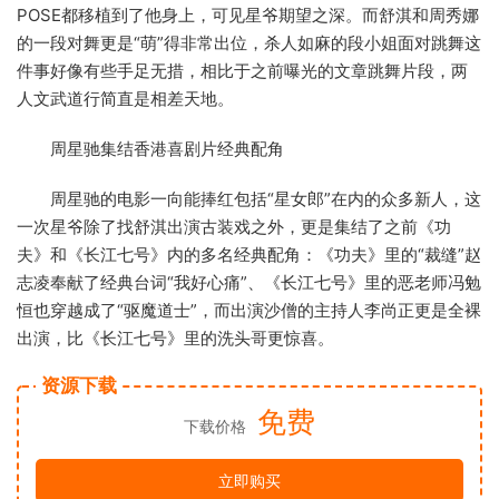
POSE都移植到了他身上，可见星爷期望之深。而舒淇和周秀娜
的一段对舞更是“萌”得非常出位，杀人如麻的段小姐面对跳舞这
件事好像有些手足无措，相比于之前曝光的文章跳舞片段，两
人文武道行简直是相差天地。
周星驰集结香港喜剧片经典配角
周星驰的电影一向能捧红包括“星女郎”在内的众多新人，这
一次星爷除了找舒淇出演古装戏之外，更是集结了之前《功
夫》和《长江七号》内的多名经典配角：《功夫》里的“裁缝”赵
志凌奉献了经典台词“我好心痛”、《长江七号》里的恶老师冯勉
恒也穿越成了“驱魔道士”，而出演沙僧的主持人李尚正更是全裸
出演，比《长江七号》里的洗头哥更惊喜。
资源下载
免费
下载价格
立即购买