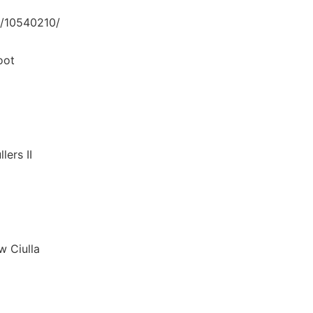
/10540210/
ot
s II
iulla