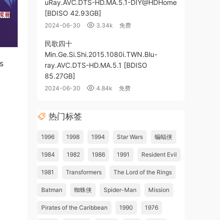
uRay.AVC.DTS-HD.MA.5.1-DIY@HDHome
[BDISO 42.93GB]
2024-06-30
3.34k
免费
民歌四十
Min.Ge.Si.Shi.2015.1080i.TWN.Blu-
s
ray.AVC.DTS-HD.MA.5.1 [BDISO
85.27GB]
2024-06-30
4.84k
免费
热门标签
1996
1998
1994
Star Wars
蝙蝠侠
1984
1982
1986
1991
Resident Evil
1981
Transformers
The Lord of the Rings
Batman
蜘蛛侠
Spider-Man
Mission
Pirates of the Caribbean
1990
1976