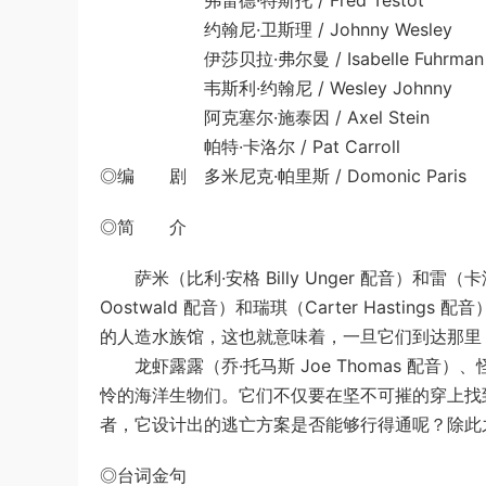
弗雷德·特斯托 / Fred Testot
约翰尼·卫斯理 / Johnny Wesley
伊莎贝拉·弗尔曼 / Isabelle Fuhrman
韦斯利·约翰尼 / Wesley Johnny
阿克塞尔·施泰因 / Axel Stein
帕特·卡洛尔 / Pat Carroll
◎编 剧 多米尼克·帕里斯 / Domonic Paris
◎简 介
萨米（比利·安格 Billy Unger 配音）和雷（卡洛斯·
Oostwald 配音）和瑞琪（Carter Hast
的人造水族馆，这也就意味着，一旦它们到达那里
龙虾露露（乔·托马斯 Joe Thomas 配音
怜的海洋生物们。它们不仅要在坚不可摧的穿上找
者，它设计出的逃亡方案是否能够行得通呢？除此
◎台词金句