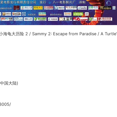
大历险 2 / Sammy 2: Escape from Paradise / A Turtle’
8(中国大陆)
8005/