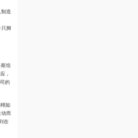
人制造
明。
一只脚
·斯坦
效应，
公司的
栩栩如
生动而
到在