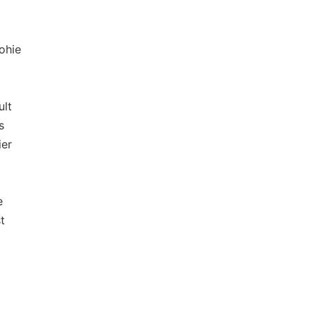
hie
lt
s
er
e
t