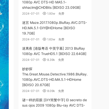
1080p AVC DTS-HD MA5.1-
shhaclm@CHDBits [BDISO 23.09GB]
2024-07-01
1.93w
免费
迷宫 Maze.2017.1080p.BluRay.AVC.DTS-
HD.MA.5.1-DiY@HDHome [BDISO
19.7GB]
2024-07-01
1.63w
免费
迷离夜 [港版粤语 中英字幕] 2013 BluRay
1080p AVC TrueHD5.1 [BDISO 22.64GB]
2024-07-01
8.39k
免费
妙妙探
The.Great.Mouse.Detective.1986.BluRay.
1080p.AVC.DTS-HD.MA.5.1-HDHome
[BDISO 20.67GB]
2024-07-01
8.09k
免费
谜一样的双眼 [DIY简繁中字] El secreto de
sus ojos 2009 1080p Blu-ray AVC DTS-