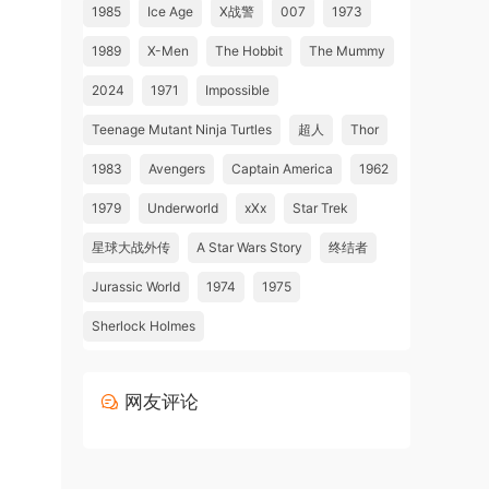
1985
Ice Age
X战警
007
1973
1989
X-Men
The Hobbit
The Mummy
2024
1971
Impossible
Teenage Mutant Ninja Turtles
超人
Thor
1983
Avengers
Captain America
1962
1979
Underworld
xXx
Star Trek
星球大战外传
A Star Wars Story
终结者
Jurassic World
1974
1975
Sherlock Holmes
网友评论