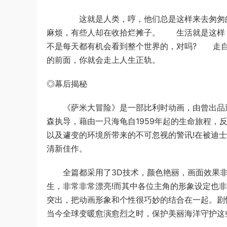
这就是人类，哼，他们总是这样来去匆匆的，
麻烦，有些人却在收拾烂摊子。 生活就是这
不是每天都有机会看到整个世界的，对吗? 走
的前面，你就会走上人生正轨。
◎幕后揭秘
《萨米大冒险》是一部比利时动画，由曾出品过《带我
森执导，藉由一只海龟自1959年起的生命旅程
以及遽变的环境所带来的不可忽视的警讯!在被迪
清新佳作。
全篇都采用了3D技术，颜色艳丽，画面效果非
生，非常非常漂亮!而其中各位主角的形象设定也
突出，把动画形象和个性很巧妙的结合在一起。剧
当今全球变暖愈演愈烈之时，保护美丽海洋守护这