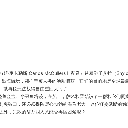
麦卡勒斯 Carlos McCullers II 配音）带着孙子艾拉（Shylo
ings 配音）出海游玩，却不幸被人类的渔船捕获，它们的目的地是全球最
，就再也无法获得自由重回大海了。
）、怪鱼金宝、小丑鱼塔茨，在船上，萨米和雷结识了一群和它们同
到突破口，还必须提防野心勃勃的海马老大，这位狂妄武断的独
之外，失散的爷孙四人又能否再度团聚呢？