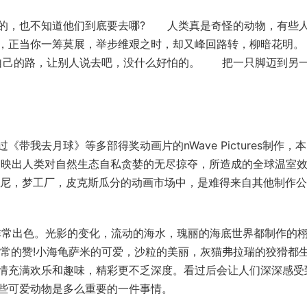
也不知道他们到底要去哪? 人类真是奇怪的动物，有些
样，正当你一筹莫展，举步维艰之时，却又峰回路转，柳暗花
自己的路，让别人说去吧，没什么好怕的。 把一只脚迈到另
去月球》等多部得奖动画片的nWave Pictures制作，本
，反映出人类对自然生态自私贪婪的无尽掠夺，所造成的全球温室
士尼，梦工厂，皮克斯瓜分的动画市场中，是难得来自其他制作
常出色。光影的变化，流动的海水，瑰丽的海底世界都制作的
非常的赞!小海龟萨米的可爱，沙粒的美丽，灰猫弗拉瑞的狡猾都
情充满欢乐和趣味，精彩更不乏深度。看过后会让人们深深感受
些可爱动物是多么重要的一件事情。