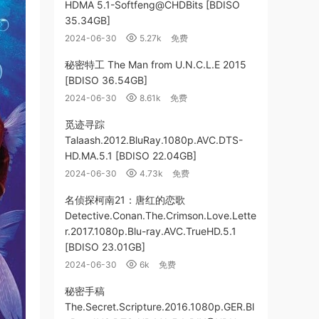
HDMA 5.1-Softfeng@CHDBits [BDISO
35.34GB]
2024-06-30
5.27k
免费
秘密特工 The Man from U.N.C.L.E 2015
[BDISO 36.54GB]
2024-06-30
8.61k
免费
觅迹寻踪
Talaash.2012.BluRay.1080p.AVC.DTS-
HD.MA.5.1 [BDISO 22.04GB]
2024-06-30
4.73k
免费
名侦探柯南21：唐红的恋歌
Detective.Conan.The.Crimson.Love.Lette
r.2017.1080p.Blu-ray.AVC.TrueHD.5.1
[BDISO 23.01GB]
2024-06-30
6k
免费
秘密手稿
The.Secret.Scripture.2016.1080p.GER.Bl