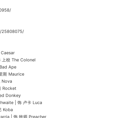
0958/
/25808075/
Caesar
 The Colonel
ad Ape
 Maurice
Nova
Rocket
 Donkey
te | 饰 卢卡 Luca
Koba
 | 饰 牧师 Preacher