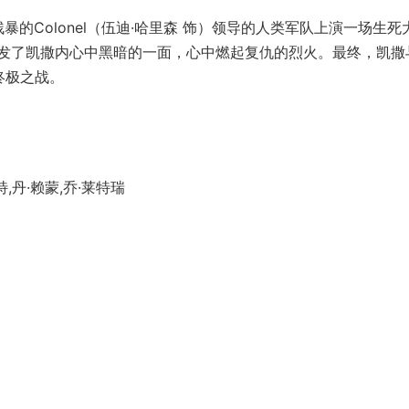
Colonel（伍迪·哈里森 饰）领导的人类军队上演一场生死
发了凯撒内心中黑暗的一面，心中燃起复仇的烈火。最终，凯撒
终极之战。
,丹·赖蒙,乔·莱特瑞