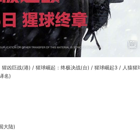
猩凶巨战(港) / 猩球崛起：终极决战(台) / 猩球崛起3 / 人猿猩球
友译名)
中国大陆)