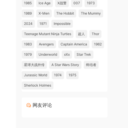
1985
Ice Age
X战警
007
1973
1989
X-Men
The Hobbit
The Mummy
2024
1971
Impossible
Teenage Mutant Ninja Turtles
超人
Thor
1983
Avengers
Captain America
1962
1979
Underworld
xXx
Star Trek
星球大战外传
A Star Wars Story
终结者
Jurassic World
1974
1975
Sherlock Holmes
网友评论