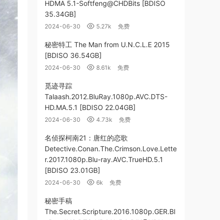
HDMA 5.1-Softfeng@CHDBits [BDISO
35.34GB]
2024-06-30
5.27k
免费
秘密特工 The Man from U.N.C.L.E 2015
[BDISO 36.54GB]
2024-06-30
8.61k
免费
觅迹寻踪
Talaash.2012.BluRay.1080p.AVC.DTS-
HD.MA.5.1 [BDISO 22.04GB]
2024-06-30
4.73k
免费
名侦探柯南21：唐红的恋歌
Detective.Conan.The.Crimson.Love.Lette
r.2017.1080p.Blu-ray.AVC.TrueHD.5.1
[BDISO 23.01GB]
2024-06-30
6k
免费
秘密手稿
The.Secret.Scripture.2016.1080p.GER.Bl