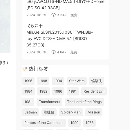
uRay.AVC.DTS-HD.MA.5.1-DIY@HDHome
[BDISO 42.93GB]
2024-06-30
3.34k
免费
民歌四十
Min.Ge.Si.Shi.2015.1080i.TWN.Blu-
ray.AVC.DTS-HD.MA.5.1 [BDISO
85.27GB]
2024-06-30
4.84k
免费
3 /
热门标签
1996
1998
1994
Star Wars
蝙蝠侠
1984
1982
1986
1991
Resident Evil
1981
Transformers
The Lord of the Rings
Batman
蜘蛛侠
Spider-Man
Mission
Pirates of the Caribbean
1990
1976