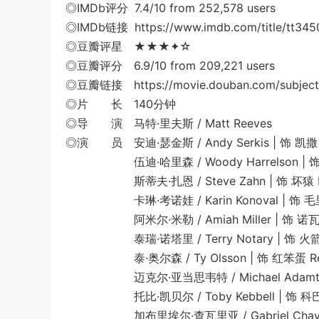
◎IMDb评分 7.4/10 from 252,578 users
◎IMDb链接 https://www.imdb.com/title/tt345
◎豆瓣评星 ★★★✦☆
◎豆瓣评分 6.9/10 from 209,221 users
◎豆瓣链接 https://movie.douban.com/subject
◎片 长 140分钟
◎导 演 马特·里夫斯 / Matt Reeves
◎演 员 安迪·瑟金斯 / Andy Serkis | 饰 凯撒 
伍迪·哈里森 / Woody Harrelson | 饰 上校
斯蒂夫·扎恩 / Steve Zahn | 饰 坏猿 B
卡琳·考诺娃 / Karin Konoval | 饰 毛里斯
阿米尔·米勒 / Amiah Miller | 饰 诺瓦 
泰瑞·诺塔里 / Terry Notary | 饰 火箭 
泰·奥尔森 / Ty Olsson | 饰 红笨蛋 Red
迈克尔·亚当思韦特 / Michael Adamthwai
托比·凯贝尔 / Toby Kebbell | 饰 科巴 
加布里埃尔·查瓦里亚 / Gabriel Chavarria