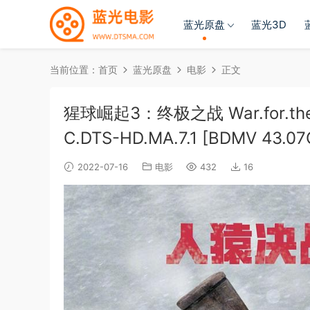
蓝光原盘
蓝光3D
当前位置：
首页
蓝光原盘
电影
正文
猩球崛起3：终极之战 War.for.the.Pla
C.DTS-HD.MA.7.1 [BDMV 43.07
2022-07-16
电影
432
16