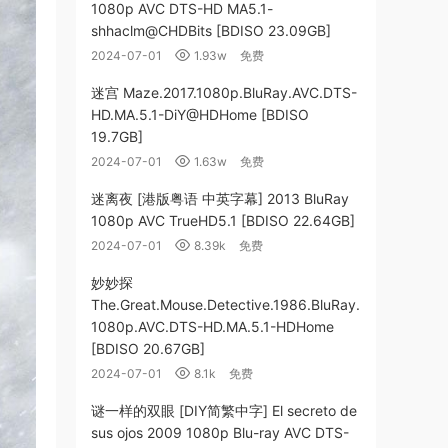
1080p AVC DTS-HD MA5.1-
shhaclm@CHDBits [BDISO 23.09GB]
2024-07-01
1.93w
免费
迷宫 Maze.2017.1080p.BluRay.AVC.DTS-
HD.MA.5.1-DiY@HDHome [BDISO
19.7GB]
2024-07-01
1.63w
免费
迷离夜 [港版粤语 中英字幕] 2013 BluRay
1080p AVC TrueHD5.1 [BDISO 22.64GB]
2024-07-01
8.39k
免费
妙妙探
The.Great.Mouse.Detective.1986.BluRay.
1080p.AVC.DTS-HD.MA.5.1-HDHome
[BDISO 20.67GB]
2024-07-01
8.1k
免费
谜一样的双眼 [DIY简繁中字] El secreto de
sus ojos 2009 1080p Blu-ray AVC DTS-