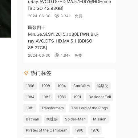
uRay.AVC.DTS-HD.MA.5.1-DIY@HDHome
[BDISO 42.93GB]
2024-06-30
3.34k
免费
民歌四十
Min.Ge.Si.Shi.2015.1080i.TWN.Blu-
ray.AVC.DTS-HD.MA.5.1 [BDISO
85.27GB]
2024-06-30
4.84k
免费
热门标签
1996
1998
1994
Star Wars
蝙蝠侠
1984
1982
1986
1991
Resident Evil
1981
Transformers
The Lord of the Rings
Batman
蜘蛛侠
Spider-Man
Mission
Pirates of the Caribbean
1990
1976