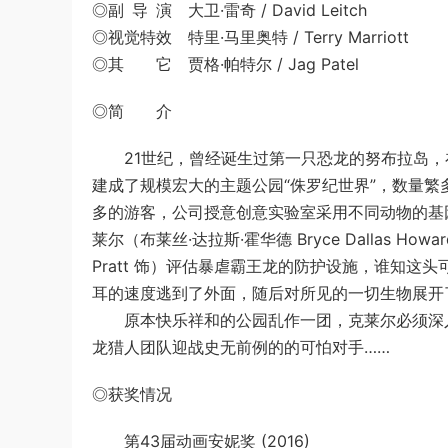
◎副 导 演 大卫·雷奇 / David Leitch
◎视觉特效 特里·马里奥特 / Terry Marriott
◎其 它 贾格·帕特尔 / Jag Patel
◎简 介
21世纪，曾经诞生过第一只恐龙的努布拉岛，
建成了规模宏大的主题公园“侏罗纪世界”，数量
多的游客，公司授意创意实验室采用不同动物的基
莱尔（布莱丝·达拉斯·霍华德 Bryce Dallas H
Pratt 饰）评估暴虐霸王龙的防护设施，谁知
耳的速度逃到了外面，随后对所见的一切生物展开
原本快乐祥和的公园乱作一团，克莱尔必须深入
龙猎人团队迎战史无前例的的可怕对手……
◎获奖情况
第43届动画安妮奖 (2016)