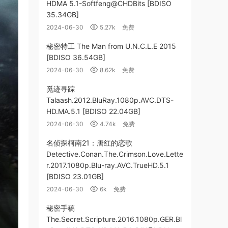
HDMA 5.1-Softfeng@CHDBits [BDISO
35.34GB]
2024-06-30
5.27k
免费
秘密特工 The Man from U.N.C.L.E 2015
[BDISO 36.54GB]
2024-06-30
8.62k
免费
觅迹寻踪
Talaash.2012.BluRay.1080p.AVC.DTS-
HD.MA.5.1 [BDISO 22.04GB]
2024-06-30
4.74k
免费
名侦探柯南21：唐红的恋歌
Detective.Conan.The.Crimson.Love.Lette
r.2017.1080p.Blu-ray.AVC.TrueHD.5.1
[BDISO 23.01GB]
2024-06-30
6k
免费
秘密手稿
The.Secret.Scripture.2016.1080p.GER.Bl