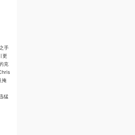
之手
引更
的克
ris
及掩
迅猛