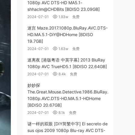
1080p AVC DTS-HD MA5.1-
shhaclm@CHDBits [BDISO 23.09GB]
2024-07-01
1.93w
免费
迷宫 Maze.2017.1080p.BluRay.AVC.DTS-
HD.MA.5.1-DiY@HDHome [BDISO
19.7GB]
2024-07-01
1.63w
免费
迷离夜 [港版粤语 中英字幕] 2013 BluRay
1080p AVC TrueHD5.1 [BDISO 22.64GB]
2024-07-01
8.4k
免费
妙妙探
The.Great.Mouse.Detective.1986.BluRay.
1080p.AVC.DTS-HD.MA.5.1-HDHome
[BDISO 20.67GB]
2024-07-01
8.1k
免费
谜一样的双眼 [DIY简繁中字] El secreto de
sus ojos 2009 1080p Blu-ray AVC DTS-