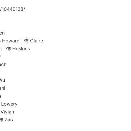
/10440138/
en
rd | 饰 Claire
饰 Hoskins
y
ch
Wu
ni
n
Lowery
ivian
 Zara