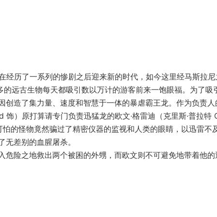
在经历了一系列的惨剧之后迎来新的时代，如今这里经马斯拉尼
繁多的远古生物每天都吸引数以万计的游客前来一饱眼福。为了吸
因创造了集力量、速度和智慧于一体的暴虐霸王龙。作为负责人
oward 饰）原打算请专门负责迅猛龙的欧文·格雷迪（克里斯·普拉特 Ch
这头可怕的怪物竟然骗过了精密仪器的监视和人类的眼睛，以迅雷不
了无差别的血腥屠杀。
危险之地救出两个被困的外甥，而欧文则不可避免地带着他的