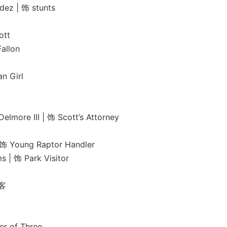
| 饰 stunts
tt
llon
 Girl
II | 饰 Scott’s Attorney
ng Raptor Handler
 Park Visitor
客
of Three