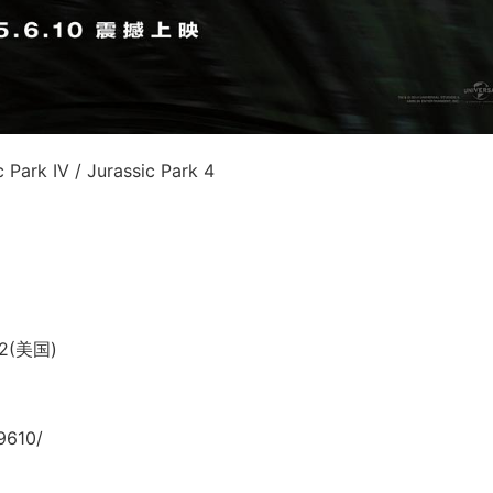
ark IV / Jurassic Park 4
2(美国)
9610/