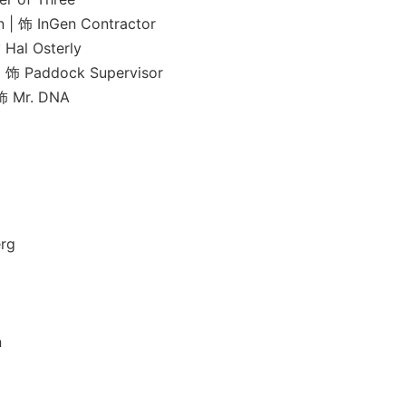
InGen Contractor
 Osterly
addock Supervisor
Mr. DNA
rg
n