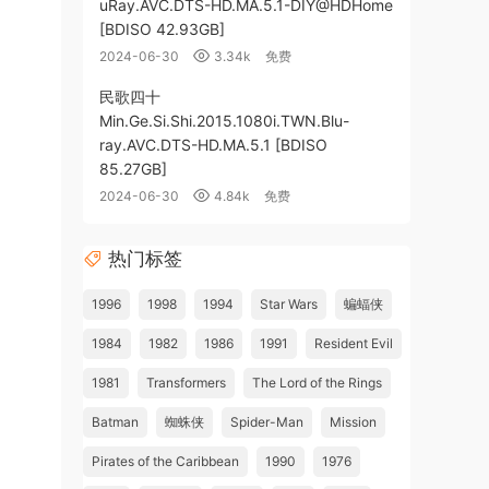
uRay.AVC.DTS-HD.MA.5.1-DIY@HDHome
[BDISO 42.93GB]
2024-06-30
3.34k
免费
民歌四十
Min.Ge.Si.Shi.2015.1080i.TWN.Blu-
ray.AVC.DTS-HD.MA.5.1 [BDISO
85.27GB]
2024-06-30
4.84k
免费
热门标签
1996
1998
1994
Star Wars
蝙蝠侠
1984
1982
1986
1991
Resident Evil
1981
Transformers
The Lord of the Rings
Batman
蜘蛛侠
Spider-Man
Mission
Pirates of the Caribbean
1990
1976