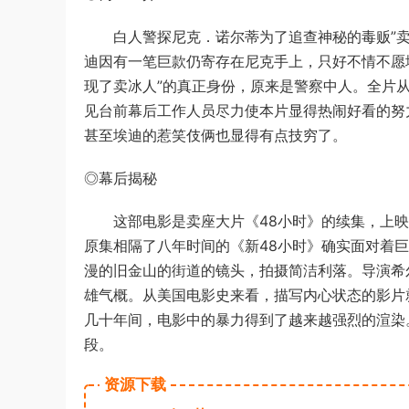
白人警探尼克．诺尔蒂为了追查神秘的毒贩”卖
迪因有一笔巨款仍寄存在尼克手上，只好不情不愿
现了卖冰人”的真正身份，原来是警察中人。全片
见台前幕后工作人员尽力使本片显得热闹好看的努
甚至埃迪的惹笑伎俩也显得有点技穷了。
◎幕后揭秘
这部电影是卖座大片《48小时》的续集，上映后
原集相隔了八年时间的《新48小时》确实面对着
漫的旧金山的街道的镜头，拍摄简洁利落。导演希
雄气概。从美国电影史来看，描写内心状态的影片
几十年间，电影中的暴力得到了越来越强烈的渲染
段。
资源下载