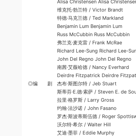
Alisa Christensen Alisa Christense
维克托·勃兰特 / Victor Brandt
特德·马克兰德 / Ted Markland
Benjamin Lum Benjamin Lum
Russ McCubbin Russ McCubbin
弗兰克·麦克雷 / Frank McRae
Richard Lee-Sung Richard Lee-Su
John Del Regno John Del Regno
南茜·艾薇哈德 / Nancy Everhard
Deirdre Fitzpatrick Deirdre Fitzpatr
◎编 剧 杰布·斯图尔特 / Jeb Stuart
斯蒂芬·E.德·索萨 / Steven E. de Sou
拉里·格罗斯 / Larry Gross
约翰·法沙诺 / John Fasano
罗杰·斯波蒂斯伍德 / Roger Spottisw
沃尔特·希尔 / Walter Hill
艾迪·墨菲 / Eddie Murphy