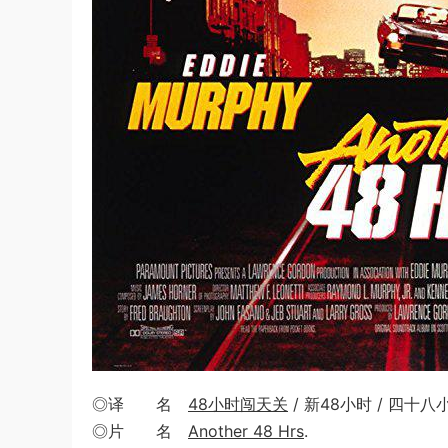
◎译 名
48小时闯天关
/ 新48小时 / 四十八
◎片 名
Another 48 Hrs
.