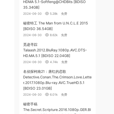
HDMA 5.1-Softfeng@CHDBits [BDISO
35.34GB]
2024-06-30
5.28k
免费
秘密特工 The Man from U.N.C.L.E 2015
[BDISO 36.54GB]
2024-06-30
8.62k
免费
觅迹寻踪
Talaash.2012.BluRay.1080p.AVC.DTS-
HD.MA.5.1 [BDISO 22.04GB]
2024-06-30
4.74k
免费
名侦探柯南21：唐红的恋歌
Detective.Conan.The.Crimson.Love.Lette
r.2017.1080p.Blu-ray.AVC.TrueHD.5.1
[BDISO 23.01GB]
2024-06-30
6.01k
免费
秘密手稿
The.Secret.Scripture.2016.1080p.GER.Bl