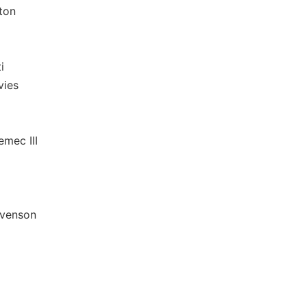
ton
i
ies
c III
venson