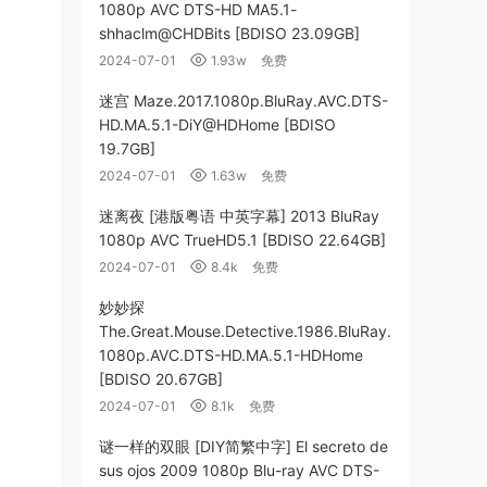
1080p AVC DTS-HD MA5.1-
shhaclm@CHDBits [BDISO 23.09GB]
2024-07-01
1.93w
免费
迷宫 Maze.2017.1080p.BluRay.AVC.DTS-
HD.MA.5.1-DiY@HDHome [BDISO
19.7GB]
2024-07-01
1.63w
免费
迷离夜 [港版粤语 中英字幕] 2013 BluRay
1080p AVC TrueHD5.1 [BDISO 22.64GB]
2024-07-01
8.4k
免费
妙妙探
The.Great.Mouse.Detective.1986.BluRay.
1080p.AVC.DTS-HD.MA.5.1-HDHome
[BDISO 20.67GB]
2024-07-01
8.1k
免费
谜一样的双眼 [DIY简繁中字] El secreto de
sus ojos 2009 1080p Blu-ray AVC DTS-