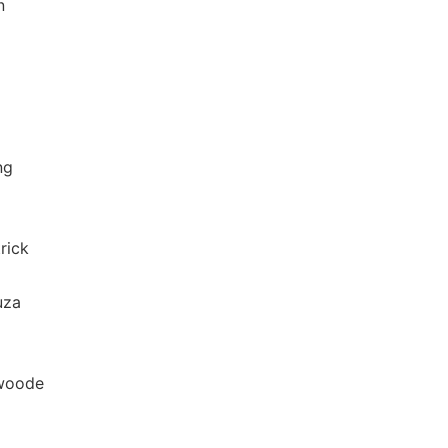
n
ng
ick
za
oode