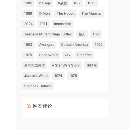
1985
Ice Age
X战警
007
1973
1989
X-Men
The Hobbit
The Mummy
2024
1971
Impossible
Teenage Mutant Ninja Turtles
超人
Thor
1983
Avengers
Captain America
1962
1979
Underworld
xXx
Star Trek
星球大战外传
A Star Wars Story
终结者
Jurassic World
1974
1975
Sherlock Holmes
网友评论