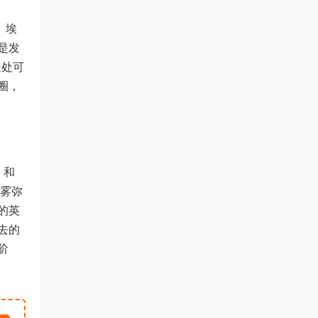
。埃
是发
处处可
圈，
，和
烟雾弥
的英
去的
阶