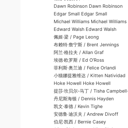
Dawn Robinson Dawn Robinson
Edgar Small Edgar Small
Michael Williams Michael Williams
Edward Walsh Edward Walsh
佩姬·梁 / Page Leong
布赖特·詹宁斯 / Brent Jennings
阿兰·格拉夫 / Allan Graf
埃德·欧罗斯 / Ed O’Ross
菲利斯·奥兰迪 / Felice Orlandi
小猫娜提雅维达 / Kitten Natividad
Hoke Howell Hoke Howell
提莎·坎贝尔-马丁 / Tisha Campbell-M
丹尼斯海顿 / Dennis Hayden
凯文·泰德 / Kevin Tighe
安德鲁·迪沃夫 / Andrew Divoff
伯尼·凯西 / Bernie Casey