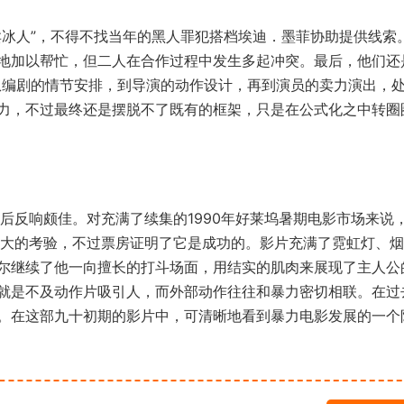
冰人”，不得不找当年的黑人罪犯搭档埃迪．墨菲协助提供线索
地加以帮忙，但二人在合作过程中发生多起冲突。最后，他们还
从编剧的情节安排，到导演的动作设计，再到演员的卖力演出，
力，不过最终还是摆脱不了既有的框架，只是在公式化之中转圈
反响颇佳。对充满了续集的1990年好莱坞暑期电影市场来说
巨大的考验，不过票房证明了它是成功的。影片充满了霓虹灯、
尔继续了他一向擅长的打斗场面，用结实的肌肉来展现了主人公
就是不及动作片吸引人，而外部动作往往和暴力密切相联。在过
。在这部九十初期的影片中，可清晰地看到暴力电影发展的一个