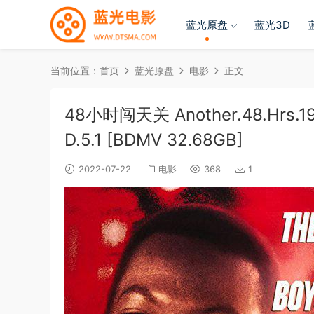
蓝光原盘
蓝光3D
当前位置：
首页
蓝光原盘
电影
正文
48小时闯天关 Another.48.Hrs.19
D.5.1 [BDMV 32.68GB]
2022-07-22
电影
368
1