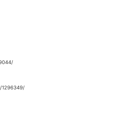
9044/
/1296349/