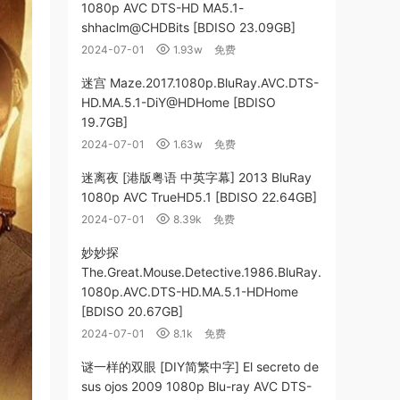
1080p AVC DTS-HD MA5.1-
shhaclm@CHDBits [BDISO 23.09GB]
2024-07-01
1.93w
免费
迷宫 Maze.2017.1080p.BluRay.AVC.DTS-
HD.MA.5.1-DiY@HDHome [BDISO
19.7GB]
2024-07-01
1.63w
免费
迷离夜 [港版粤语 中英字幕] 2013 BluRay
1080p AVC TrueHD5.1 [BDISO 22.64GB]
2024-07-01
8.39k
免费
妙妙探
The.Great.Mouse.Detective.1986.BluRay.
1080p.AVC.DTS-HD.MA.5.1-HDHome
[BDISO 20.67GB]
2024-07-01
8.1k
免费
谜一样的双眼 [DIY简繁中字] El secreto de
sus ojos 2009 1080p Blu-ray AVC DTS-