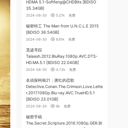
HDMA 5.1-Softfeng@CHDBits [BDISO
35.34GB]
2024-06-30
5.27k
免费
秘密特工 The Man from U.N.C.L.E 2015
[BDISO 36.54GB]
2024-06-30
8.61k
免费
觅迹寻踪
Talaash.2012.BluRay.1080p.AVC.DTS-
HD.MA.5.1 [BDISO 22.04GB]
2024-06-30
4.73k
免费
名侦探柯南21：唐红的恋歌
Detective.Conan.The.Crimson.Love.Lette
r.2017.1080p.Blu-ray.AVC.TrueHD.5.1
[BDISO 23.01GB]
2024-06-30
6k
免费
秘密手稿
The.Secret.Scripture.2016.1080p.GER.Bl