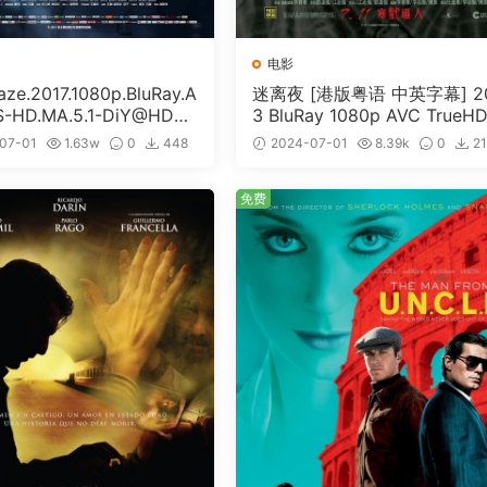
电影
e.2017.1080p.BluRay.A
迷离夜 [港版粤语 中英字幕] 2
S-HD.MA.5.1-DiY@HDHo
3 BluRay 1080p AVC TrueHD
ISO 19.7GB]
1 [BDISO 22.64GB]
07-01
1.63w
0
448
2024-07-01
8.39k
0
2
免费
免费