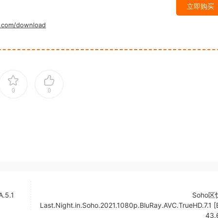
立即购买
.com/download
0
0
.5.1
Soho
Last.Night.in.Soho.2021.1080p.BluRay.AVC.TrueHD.7.1
43.