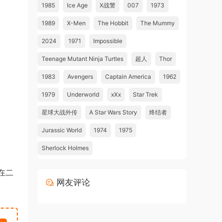
1985
Ice Age
X战警
007
1973
1989
X-Men
The Hobbit
The Mummy
2024
1971
Impossible
Teenage Mutant Ninja Turtles
超人
Thor
1983
Avengers
Captain America
1962
1979
Underworld
xXx
Star Trek
星球大战外传
A Star Wars Story
终结者
Jurassic World
1974
1975
Sherlock Holmes
在二
网友评论