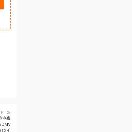
下一篇
区惊魂夜
 [BDMV
61GB]