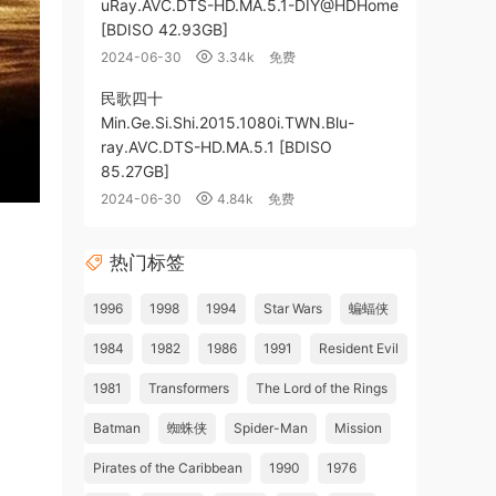
uRay.AVC.DTS-HD.MA.5.1-DIY@HDHome
[BDISO 42.93GB]
2024-06-30
3.34k
免费
民歌四十
Min.Ge.Si.Shi.2015.1080i.TWN.Blu-
ray.AVC.DTS-HD.MA.5.1 [BDISO
85.27GB]
2024-06-30
4.84k
免费
热门标签
1996
1998
1994
Star Wars
蝙蝠侠
1984
1982
1986
1991
Resident Evil
1981
Transformers
The Lord of the Rings
Batman
蜘蛛侠
Spider-Man
Mission
Pirates of the Caribbean
1990
1976