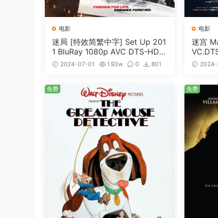
电影
电影
迷局 [特效简繁中字] Set Up 201
迷宫 Maz
1 BluRay 1080p AVC DTS-HD
VC.DT
MA5.1-shhaclm@CHDBits [BDI
me [BD
2024-07-01
1.93w
0
801
2024-
SO 23.09GB]
免费
免费
免费