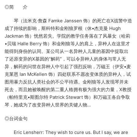
◎简 介
琴（法米克·詹森 Famke Janssen 饰）的死亡在X战警中造
成了持续的影响，斯科特和金刚狼罗根（休•杰克曼 Hugh
Jackman 饰）恍然若失。学院的教学任务落在了风暴女（哈莉
•贝瑞 Halle Berry 饰）和金刚狼等人的肩上，异种人在这里才
能得到身份的认同。某公司从一名异种人儿童的基因中提取出
了还原变异的X基因的“解药”，可以令异种人的身体与常人无
异，解药的问世在异种人中引起了强烈反响，万磁王（伊安•麦
克莱恩 Ian McKellen 饰）四处联系不愿改变体质的异种人，试
图用暴力反抗人类社会的不公平待遇。金刚狼等人发现琴并未
死去，而且她被唤醒的第二重人格拥有极为强大的力量，X教授
（帕特里克•斯图尔特 Patrick Stewart 饰）和万磁王各自争取
琴，她成为了改变异种人世界的关键人物…
◎台词金句
Eric Lensherr: They wish to cure us. But I say, we are