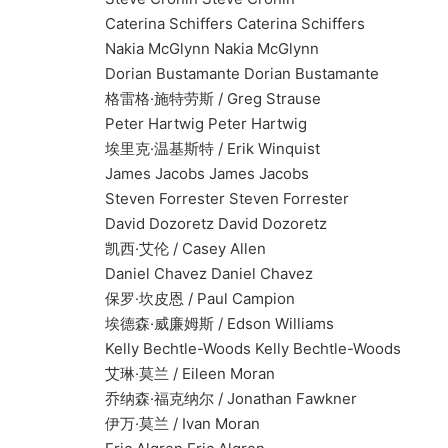
Caterina Schiffers Caterina Schiffers
Nakia McGlynn Nakia McGlynn
Dorian Bustamante Dorian Bustamante
格雷格·施特劳斯 / Greg Strause
Peter Hartwig Peter Hartwig
埃里克·温基斯特 / Erik Winquist
James Jacobs James Jacobs
Steven Forrester Steven Forrester
David Dozoretz David Dozoretz
凯西·艾伦 / Casey Allen
Daniel Chavez Daniel Chavez
保罗·坎皮恩 / Paul Campion
埃德森·威廉姆斯 / Edson Williams
Kelly Bechtle-Woods Kelly Bechtle-Woods
艾琳·莫兰 / Eileen Moran
乔纳森·福克纳尔 / Jonathan Fawkner
伊万·莫兰 / Ivan Moran