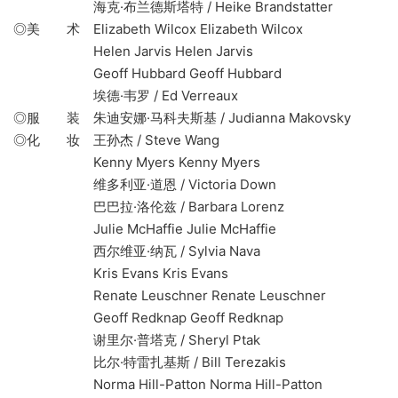
海克·布兰德斯塔特 / Heike Brandstatter
◎美 术 Elizabeth Wilcox Elizabeth Wilcox
Helen Jarvis Helen Jarvis
Geoff Hubbard Geoff Hubbard
埃德·韦罗 / Ed Verreaux
◎服 装 朱迪安娜·马科夫斯基 / Judianna Makovsky
◎化 妆 王孙杰 / Steve Wang
Kenny Myers Kenny Myers
维多利亚·道恩 / Victoria Down
巴巴拉·洛伦兹 / Barbara Lorenz
Julie McHaffie Julie McHaffie
西尔维亚·纳瓦 / Sylvia Nava
Kris Evans Kris Evans
Renate Leuschner Renate Leuschner
Geoff Redknap Geoff Redknap
谢里尔·普塔克 / Sheryl Ptak
比尔·特雷扎基斯 / Bill Terezakis
Norma Hill-Patton Norma Hill-Patton