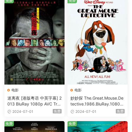
免费
免费
电影
电影
迷离夜 [港版粤语 中英字幕] 2
妙妙探 The.Great.Mouse.De
013 BluRay 1080p AVC Tru
tective.1986.BluRay.1080p.
eHD5.1 [BDISO 22.64GB]
AVC.DTS-HD.MA.5.1-HDHo
免费
免费
2024-07-01
2024-07-01
me [BDISO 20.67GB]
免费
免费