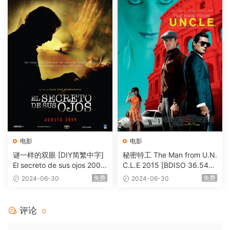
电影
电影
谜一样的双眼 [DIY简繁中字]
秘密特工 The Man from U.N.
El secreto de sus ojos 2009
C.L.E 2015 [BDISO 36.54G
1080p Blu-ray AVC DTS-HD
B]
免费
免费
2024-06-30
2024-06-30
MA 5.1-Softfeng@CHDBits
[BDISO 35.34GB]
评论
0