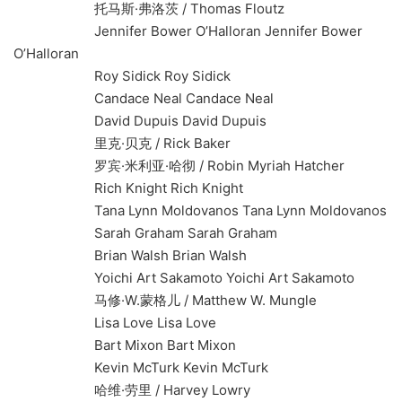
托马斯·弗洛茨 / Thomas Floutz
Jennifer Bower O’Halloran Jennifer Bower
O’Halloran
Roy Sidick Roy Sidick
Candace Neal Candace Neal
David Dupuis David Dupuis
里克·贝克 / Rick Baker
罗宾·米利亚·哈彻 / Robin Myriah Hatcher
Rich Knight Rich Knight
Tana Lynn Moldovanos Tana Lynn Moldovanos
Sarah Graham Sarah Graham
Brian Walsh Brian Walsh
Yoichi Art Sakamoto Yoichi Art Sakamoto
马修·W.蒙格儿 / Matthew W. Mungle
Lisa Love Lisa Love
Bart Mixon Bart Mixon
Kevin McTurk Kevin McTurk
哈维·劳里 / Harvey Lowry