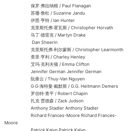
保罗·弗拉纳根 / Paul Flanagan
苏珊·詹杜 / Suzanne Jandu
伊恩·亨特 / Ian Hunter
克里斯托弗·霍瓦斯 / Christopher Horvath
马丁·德雷克 / Martyn Drake
Dan Sheerin
克里斯托弗·利尔蒙斯 / Christopher Learmonth
查里·亨利 / Charley Henley
艾玛·克利夫顿 / Emma Clifton
Jennifer German Jennifer German
阮垂云 / Thuy-Van Nguyen
G·G·海特曼·戴默斯 / G.G. Heitmann Demers
罗伯特·查平 / Robert Chapin
扎克·贾德森 / Zack Judson
Anthony Stadler Anthony Stadler
Richard Frances-Moore Richard Frances-
Moore
Patrick Kalyn Patrick Kalyn