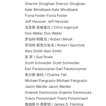
Shervin Shoghian Shervin Shoghian
Kate Windibank Kate Windibank
Fiona Foster Fiona Foster
Jeff Heusser Jeff Heusser
克里斯·英格索尔 / Chris Ingersoll
Don Waller Don Waller
罗伯特·明斯克 / Robert Minsk
罗伯特·斯普尔洛克 / Robert Spurlock
Alex Smith Alex Smith
苏·罗 / Sue Rowe
Scott Schneider Scott Schneider
Earl Paraszczynec Earl Paraszczynec
查尔斯·泰特 / Charles Tait
Michael Pangrazio Michael Pangrazio
Jason Wardle Jason Wardle
Graeme Demmocks Graeme Demmocks
Travis Pinsonnault Travis Pinsonnault
詹姆斯·D·弗莱明 / James D. Fleming