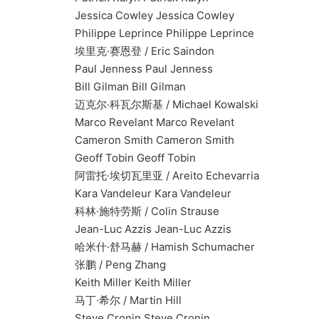
Jessica Cowley Jessica Cowley
Philippe Leprince Philippe Leprince
埃里克·赛恩登 / Eric Saindon
Paul Jenness Paul Jenness
Bill Gilman Bill Gilman
迈克尔·科瓦尔斯基 / Michael Kowalski
Marco Revelant Marco Revelant
Cameron Smith Cameron Smith
Geoff Tobin Geoff Tobin
阿雷托·埃切瓦里亚 / Areito Echevarria
Kara Vandeleur Kara Vandeleur
科林·施特劳斯 / Colin Strause
Jean-Luc Azzis Jean-Luc Azzis
哈米什·舒马赫 / Hamish Schumacher
张鹏 / Peng Zhang
Keith Miller Keith Miller
马丁·希尔 / Martin Hill
Steve Cronin Steve Cronin