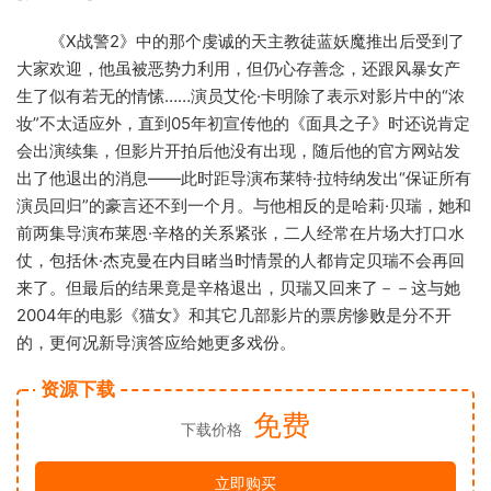
《X战警2》中的那个虔诚的天主教徒蓝妖魔推出后受到了
大家欢迎，他虽被恶势力利用，但仍心存善念，还跟风暴女产
生了似有若无的情愫……演员艾伦·卡明除了表示对影片中的“浓
妆”不太适应外，直到05年初宣传他的《面具之子》时还说肯定
会出演续集，但影片开拍后他没有出现，随后他的官方网站发
出了他退出的消息——此时距导演布莱特·拉特纳发出“保证所有
演员回归”的豪言还不到一个月。与他相反的是哈莉·贝瑞，她和
前两集导演布莱恩·辛格的关系紧张，二人经常在片场大打口水
仗，包括休·杰克曼在内目睹当时情景的人都肯定贝瑞不会再回
来了。但最后的结果竟是辛格退出，贝瑞又回来了－－这与她
2004年的电影《猫女》和其它几部影片的票房惨败是分不开
的，更何况新导演答应给她更多戏份。
资源下载
免费
下载价格
立即购买