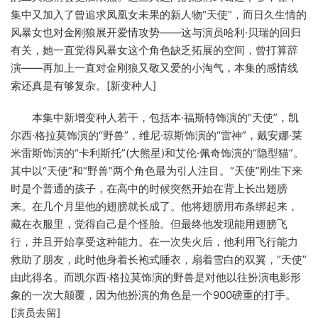
集中又加入了曾追求凤凰女未果的新人物“天使”，而日久生情的
风暴女也对金刚狼展开爱情攻势——这与演员哈利·贝瑞的回归
有关，她一直觉得风暴女这个角色缺乏拓展的空间，曾打算辞
演——再加上一直对金刚狼又敬又爱的小淘气，本集的感情线
索还真是有够复杂。[新变种人]
本集中新增变种人若干，包括本·福斯特饰演的“天使”，凯
尔西·格拉莫饰演的“野兽”，维尼·琼斯饰演的“雷神”，戴安娜·莱
米雷斯饰演的“卡利斯托”(大熊星)和艾伦·佩奇饰演的“隐型猫”。
其中以“天使”和“野兽”两个角色最为引人注目。“天使”刚生下来
时是个普通的孩子，在高中的时候突然开始在背上长出翅膀
来。在几个月里他的翅膀就长成了。他将翅膀用布条绑起来，
藏在衣服里，觉得自己是个怪胎。但最终他发现能用翅膀飞
行，并且开始享受这种能力。在一次失火后，他利用飞行能力
救助了朋友，此时他身着长袍式睡衣，扇着雪白的双翼，“天使”
由此得名。而凯尔西·格拉莫饰演的野兽是对他以往扮演电影形
象的一次大颠覆，因为他扮演的角色是一个900磅重的打手。
[演员去留]