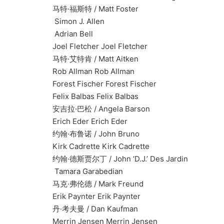
马特·福斯特 / Matt Foster
Simon J. Allen
Adrian Bell
Joel Fletcher Joel Fletcher
马特·艾特肯 / Matt Aitken
Rob Allman Rob Allman
Forest Fischer Forest Fischer
Felix Balbas Felix Balbas
安吉拉·巴松 / Angela Barson
Erich Eder Erich Eder
约翰·布鲁诺 / John Bruno
Kirk Cadrette Kirk Cadrette
约翰·德斯贾尔丁 / John ‘D.J.’ Des Jardin
Tamara Garabedian
马克·弗伦德 / Mark Freund
Erik Paynter Erik Paynter
丹·考夫曼 / Dan Kaufman
Merrin Jensen Merrin Jensen