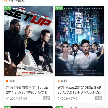
免费
免费
电影
电影
迷局 [特效简繁中字] Set Up
迷宫 Maze.2017.1080p.BluR
2011 BluRay 1080p AVC DT
ay.AVC.DTS-HD.MA.5.1-DiY
S-HD MA5.1-shhaclm@CHD
@HDHome [BDISO 19.7GB]
免费
免费
2024-07-01
2024-07-01
Bits [BDISO 23.09GB]