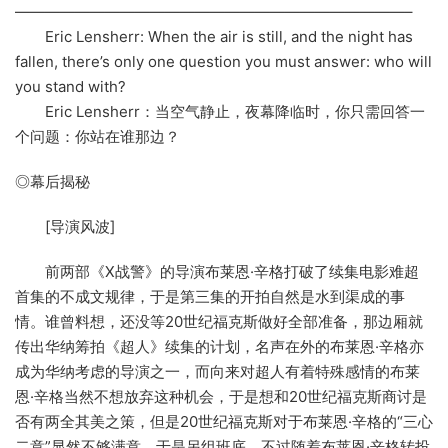
——————————————————————————–
Eric Lensherr: When the air is still, and the night has
fallen, there’s only one question you must answer: who will
you stand with?
Eric Lensherr：当空气静止，夜幕降临时，你只需回答一
个问题：你站在谁那边？
◎幕后揭秘
[导演风波]
前两部《X战警》的导演布莱恩·辛格打破了续集电影难超
首集的不成文规律，于是第三集的开拍自然是水到渠成的事
情。谁曾料想，还没等20世纪福克斯做好全部准备，那边厢就
传出华纳筹拍《超人》续集的计划，名声在外的布莱恩·辛格亦
成为华纳考虑的导演之一，而向来对超人有着特殊感情的布莱
恩·辛格当然不想放弃这种机会，于是想和20世纪福克斯商讨是
否有两全其美之策，但是20世纪福克斯对于布莱恩·辛格的“三心
二意”显然不够满意，于是另组班底，不过随着布莱恩·辛格转投