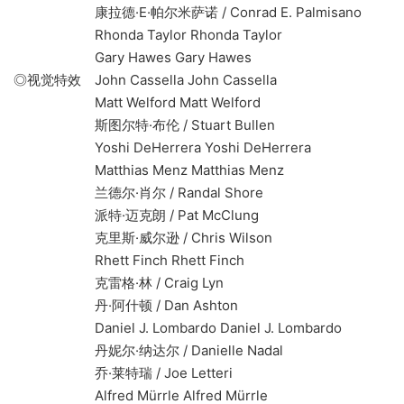
康拉德·E·帕尔米萨诺 / Conrad E. Palmisano
Rhonda Taylor Rhonda Taylor
Gary Hawes Gary Hawes
◎视觉特效 John Cassella John Cassella
Matt Welford Matt Welford
斯图尔特·布伦 / Stuart Bullen
Yoshi DeHerrera Yoshi DeHerrera
Matthias Menz Matthias Menz
兰德尔·肖尔 / Randal Shore
派特·迈克朗 / Pat McClung
克里斯·威尔逊 / Chris Wilson
Rhett Finch Rhett Finch
克雷格·林 / Craig Lyn
丹·阿什顿 / Dan Ashton
Daniel J. Lombardo Daniel J. Lombardo
丹妮尔·纳达尔 / Danielle Nadal
乔·莱特瑞 / Joe Letteri
Alfred Mürrle Alfred Mürrle