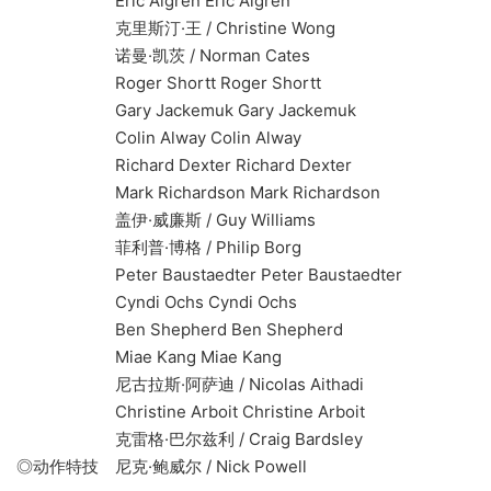
Eric Algren Eric Algren
克里斯汀·王 / Christine Wong
诺曼·凯茨 / Norman Cates
Roger Shortt Roger Shortt
Gary Jackemuk Gary Jackemuk
Colin Alway Colin Alway
Richard Dexter Richard Dexter
Mark Richardson Mark Richardson
盖伊·威廉斯 / Guy Williams
菲利普·博格 / Philip Borg
Peter Baustaedter Peter Baustaedter
Cyndi Ochs Cyndi Ochs
Ben Shepherd Ben Shepherd
Miae Kang Miae Kang
尼古拉斯·阿萨迪 / Nicolas Aithadi
Christine Arboit Christine Arboit
克雷格·巴尔兹利 / Craig Bardsley
◎动作特技 尼克·鲍威尔 / Nick Powell