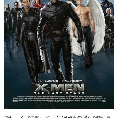
◎译 名
X战警3
：
背水一战
/ 变种特攻3(港) / X战警：最