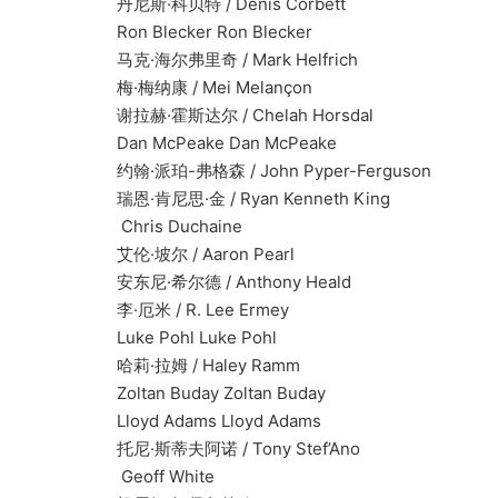
丹尼斯·科贝特 / Denis Corbett
Ron Blecker Ron Blecker
马克·海尔弗里奇 / Mark Helfrich
梅·梅纳康 / Mei Melançon
谢拉赫·霍斯达尔 / Chelah Horsdal
Dan McPeake Dan McPeake
约翰·派珀-弗格森 / John Pyper-Ferguson
瑞恩·肯尼思·金 / Ryan Kenneth King
Chris Duchaine
艾伦·坡尔 / Aaron Pearl
安东尼·希尔德 / Anthony Heald
李·厄米 / R. Lee Ermey
Luke Pohl Luke Pohl
哈莉·拉姆 / Haley Ramm
Zoltan Buday Zoltan Buday
Lloyd Adams Lloyd Adams
托尼·斯蒂夫阿诺 / Tony Stef’Ano
Geoff White