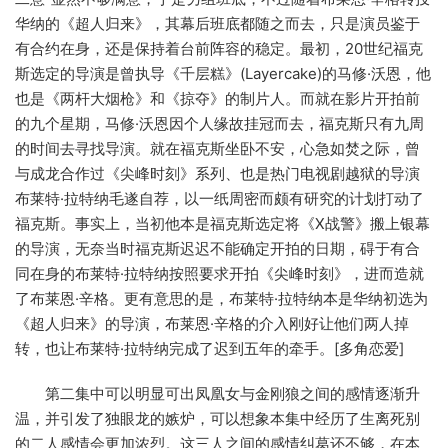
华纳的《超人归来》，其幕后班底都随之而去，只是演员鉴于
有合约在身，还是保持着台前阵容的稳定。最初，20世纪福克
斯选定的导演是曾执导《千层糕》(Layercake)的马修·沃恩，他
也是《两杆大烟枪》和《掠夺》的制片人。而就在影片开拍前
的九个星期，马修·沃恩因个人缘故挂冠而去，福克斯只有九周
的时间去寻找导演。就在福克斯坐卧不安，心急如焚之际，曾
与成龙合作过《尖峰时刻》系列、也是热门电视剧越狱的导演
布莱特·拉特纳毛遂自荐，以一纸周密而颇有研究的计划打动了
福克斯。事实上，当初他本是福克斯选定将《X战警》搬上银幕
的导演，无奈当时福克斯迟迟不能确定开拍的日期，碍于有合
同在身的布莱特·拉特纳按照要求开拍《尖峰时刻》，进而造就
了布莱恩·辛格。更有意思的是，布莱特·拉特纳本是华纳初选为
《超人归来》的导演，布莱恩·辛格的介入刚好让他们两人掉
转，也让布莱特·拉特纳完成了迟到五年的牵手。[多角恋爱]
第二集中可以明显可出凤凰女与金刚狼之间的感情逐渐升
温，并引发了独眼龙的嫉炉，可以想象本集中经历了生离死别
的二人感情会更加浓烈。这三人之间的感情纠葛还不够，在本