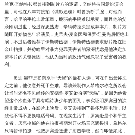
兰克·辛纳特拉都曾接到制片方的邀请，辛纳特拉同意扮演哈
里，可他在八年前接拍《谍影迷魂》时曾折断手腕，对他而
言，哈里的手枪非常笨重，脆弱的手腕难以承受，而且他的父
亲刚刚过世，经过深思熟虑，辛纳特拉决定放弃本片。制片方
随即开始物色年轻演员，史蒂夫·麦奎因和保罗·纽曼先后拒绝出
演，不过后者推荐了伊斯特伍德，伊斯特伍德要求影片改在旧
金山拍摄，并称哈里对暴力犯罪受害者的深深忧虑是他决定加
盟本片的关键原因，他认为当时的政治气候忽视了受害者的权
利。
奥迪·墨菲是扮演杀手“天蝎”的最初人选，可在作出最终决
定之前，他便意外死于空难。导演兼制作人希格尔称之所以会
让当时还名不见经传的安德鲁·罗宾逊扮演“天蝎”，是因为他希
望这个冷血杀手具有唱诗班少年的面孔，事实证明罗宾逊的演
绎非常成功，在影片上映后，罗宾逊接到了很多恐吓电话，以
致他不得不更换电话号码。在现实生活中，罗宾逊是个和平主
义者，厌恶枪械的他在拍摄初期对开火场景充满畏惧，希格尔
只得暂停拍摄，他把罗宾逊送进了射击学校，然而即便如此，