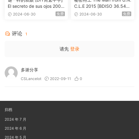
El secreto de sus ojos 2009
C.L.E 2015 [BDISO 36.54G
1080p Blu-ray AVC DTS-HD
B]
免费
免费
2024-06-30
2024-06-30
MA 5.1-Softfeng@CHDBits
[BDISO 35.34GB]
评论
1
请先
登录
多谢分享
CSLancelot
2022-09-11
0
归档
2024 年 7 月
2024 年 6 月
2024 年 5 月