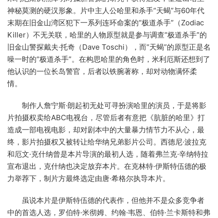
神秘莫测的硬汉形象。片中主人公哈里和杀手“天蝎”与60年代
末期在旧金山湾区犯下一系列连环命案的“极道杀手”（Zodiac
Killer）不无关联，哈里的人物原型就是参与调查“极道杀手”的
旧金山警探戴夫·托奇（Dave Toschi），而“天蝎”的原型正是名
噪一时的“极道杀手”。在构思哈里的角色时，米利厄斯还想到了
他认识的一位长岛警官，后者以铁腕著称，却对动物满怀柔
情。
制作人詹宁斯·朗起初无处可寻扮演哈里的演员，于是将影
片拍摄权卖给ABC电视台，尽管后者有意把《肮脏的哈里》打
造成一部电视电影，却对剧本中的大量暴力情节力不从心，最
终，影片拍摄权又被转让给华纳兄弟影片公司。西德尼·波拉克
和厄文·克什纳曾是本片导演的最初人选，随着弗兰克·辛纳特拉
宣布退出，克什纳也决定放弃本片。在克林特·伊斯特伍德的极
力举荐下，制片方最终选定由唐·希格尔执导本片。
虽说本片是伊斯特伍德的代表作，但他并不是众多竞争者
中的首选人选，罗伯特·米彻姆、约翰·韦恩、伯特·兰卡斯特和弗