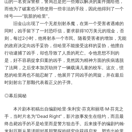
山的一名资深警察，警局总是把一些难以解决的案件抛给他，
而他为了破案也不惜使用一些非法的手段，因此他得到了一个
绰号——“肮脏的哈里”。
旧金山出现了一个无差别射杀魔，在第一个受害者遇难的
同时，凶手留下了一封恐吓信，要求获得10万美元的现金，否
则，每过2小时，他将射杀一个市民。随着受害者的增加，无能
的政府决定向凶手妥协，但哈里不能接受这样的妥协，他擅自
行动逮捕了凶手，却也导致了人质的死亡。令他意想不到的
是，好不容易捉拿归案的凶手，竟然因为精神方面的疾病逃脱
了法网，之后变本加厉劫持了一辆载满儿童的校车。这次，愤
怒的哈里再也不能忍耐了，他展开了同凶手的周旋，并在最后
时刻射出了那颗代表着正义的子弹。
◎幕后揭秘
本片剧本初稿出自编剧哈里·朱利安·芬克和丽塔·M·芬克之
手，当时片名为“Dead Right”，影片故事发生在纽约，而且最
终击毙凶手的不是哈里而是警方狙击手。后来接手的编剧约翰·
米利厄斯从黑泽明对孤胆警探的研究中获得启发，塑造出哈里