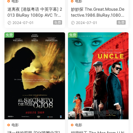
电影
电影
迷离夜 [港版粤语 中英字幕] 2
妙妙探 The.Great.Mouse.De
013 BluRay 1080p AVC Tru
tective.1986.BluRay.1080p.
eHD5.1 [BDISO 22.64GB]
AVC.DTS-HD.MA.5.1-HDHo
免费
免费
2024-07-01
2024-07-01
me [BDISO 20.67GB]
免费
免费
电影
电影
谜一样的双眼 [DIY简繁中字]
秘密特工 The Man from U.N.