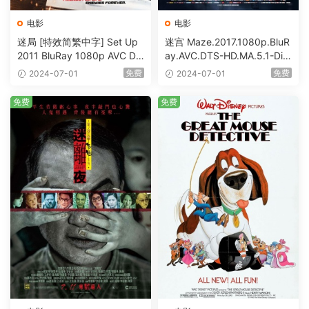
电影
电影
迷局 [特效简繁中字] Set Up
迷宫 Maze.2017.1080p.BluR
2011 BluRay 1080p AVC DT
ay.AVC.DTS-HD.MA.5.1-DiY
S-HD MA5.1-shhaclm@CHD
@HDHome [BDISO 19.7GB]
免费
免费
2024-07-01
2024-07-01
Bits [BDISO 23.09GB]
免费
免费