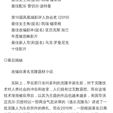
最佳配乐 蕾切尔·波特曼
第10届凤凰城影评人协会奖 (2010)
最佳女主角(提名) 凯瑞·穆里根
最佳改编剧本(提名) 亚历克斯·加兰
年度被忽略影片
最佳新人导演(提名) 马克·罗曼尼克
十佳影片
◎幕后揭秘
改编自著名克隆题材小说
实际上，早在那只名叫多利的克隆羊诞生前，对于克隆技
术对人类社会的冲击和改变，人们就有过无数遐想。而在这项
技术渐渐被应用后，以其为主题的作品也越来越多，美国导演
迈克尔·贝曾经以一部商业气息浓厚的《逃出克隆岛》讲述了一
批克隆人为生存所作的挣扎。而在2010年，一部根据著名日裔