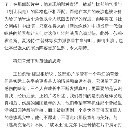
了，在那部影片中，他表现的那种青涩、敏感与忧郁的气质与
《别让我走》的风格也正相匹配。而他在本片的表演也被评价
为给了汤米这个角色以令人试图去探求的深度。而即将在《社
交网络》中出演，乃至在将来的《新蜘蛛侠》中担当新一代蜘
蛛侠的前景都让人们对这位年轻的演员充满期待。此外，莎莉·
霍金斯、夏洛特·兰普林等实力派影星甘当绿叶，倾情出演，也
让本已强大的演员阵容更加生辉，令人期待。
科幻背景下对孤独的思考
正如凯瑞·穆里根所说，这部影片尽管有一个科幻的背景，
但是实际上关乎的更多是人的情感和命运本身。它保留了原作
感伤的味道，三个人在成长中不断发掘真相，更重要的是认识
自我，经历启蒙。正如片名所述，我们看到的是凯西这样发现
真相后，伤感的回顾童年的人，他们希望牢牢抓住那个曾经生
活的田园诗般的学校，而非被抛离到一个身为器官供应克隆人
的悲惨现实中，他们不愿走，不愿走出那段童年与美好。与
《逃离克隆岛》不同，“破坏王”迈克尔·贝更钟情在片中展示打