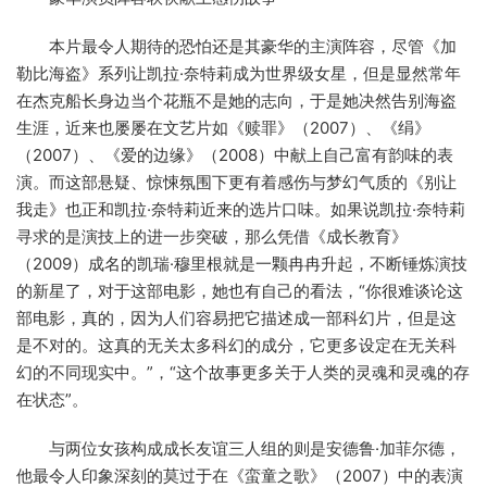
本片最令人期待的恐怕还是其豪华的主演阵容，尽管《加
勒比海盗》系列让凯拉·奈特莉成为世界级女星，但是显然常年
在杰克船长身边当个花瓶不是她的志向，于是她决然告别海盗
生涯，近来也屡屡在文艺片如《赎罪》（2007）、《绢》
（2007）、《爱的边缘》（2008）中献上自己富有韵味的表
演。而这部悬疑、惊悚氛围下更有着感伤与梦幻气质的《别让
我走》也正和凯拉·奈特莉近来的选片口味。如果说凯拉·奈特莉
寻求的是演技上的进一步突破，那么凭借《成长教育》
（2009）成名的凯瑞·穆里根就是一颗冉冉升起，不断锤炼演技
的新星了，对于这部电影，她也有自己的看法，“你很难谈论这
部电影，真的，因为人们容易把它描述成一部科幻片，但是这
是不对的。这真的无关太多科幻的成分，它更多设定在无关科
幻的不同现实中。”，“这个故事更多关于人类的灵魂和灵魂的存
在状态”。
与两位女孩构成成长友谊三人组的则是安德鲁·加菲尔德，
他最令人印象深刻的莫过于在《蛮童之歌》（2007）中的表演