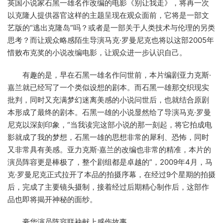
英国小说家石黑一雄名作改编的电影《别让我走》，将再一次
以克隆人提供器官这样的主题呈现在观众面前，它将是一部文
艺版的“逃出克隆岛”吗？或者是一部关于人类技术与伦理的另类
思考？而让观众略感陌生导演马克·罗曼尼克也将以这部2005年
惜败布克奖的小说改编电影，让观众进一步认识自己。
有趣的是，早在石黑一雄名作问世前，本片编剧亚力克斯·
嘉兰就已经写了一个类似设想的剧本。而石黑一雄那交织现实
批判，同时又充满梦幻迷离美感的小说问世后，也就结合原剧
本形成了最终的剧本。石黑一雄的小说显然给了导演马克·罗曼
尼克以深刻印象，“当我读完这部小说的那一刻起，将它拍成电
影就成了我的梦想，石黑一雄的思想非常的犀利、恐怖，同时
又非常具有美感。亚力克斯·嘉兰的改编也非常的精准，本片的
演员阵容更是棒极了，整个剧组都是卓越的”，2009年4月，马
克·罗曼尼克正式拉开了本品的拍摄序幕，在经过9个星期的拍摄
后，完成了主要镜头摄制，接着经过后期精心制作后，这部作
品也即将揭开神秘的面纱。
豪华演员阵容联袂献上感伤故事