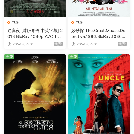
电影
电影
迷离夜 [港版粤语 中英字幕] 2
妙妙探 The.Great.Mouse.De
013 BluRay 1080p AVC Tru
tective.1986.BluRay.1080p.
eHD5.1 [BDISO 22.64GB]
AVC.DTS-HD.MA.5.1-HDHo
免费
免费
2024-07-01
2024-07-01
me [BDISO 20.67GB]
免费
免费