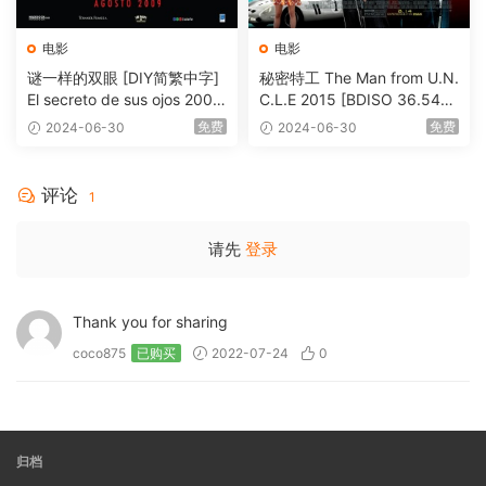
电影
电影
谜一样的双眼 [DIY简繁中字]
秘密特工 The Man from U.N.
El secreto de sus ojos 2009
C.L.E 2015 [BDISO 36.54G
1080p Blu-ray AVC DTS-HD
B]
免费
免费
2024-06-30
2024-06-30
MA 5.1-Softfeng@CHDBits
[BDISO 35.34GB]
评论
1
请先
登录
Thank you for sharing
coco875
已购买
2022-07-24
0
归档