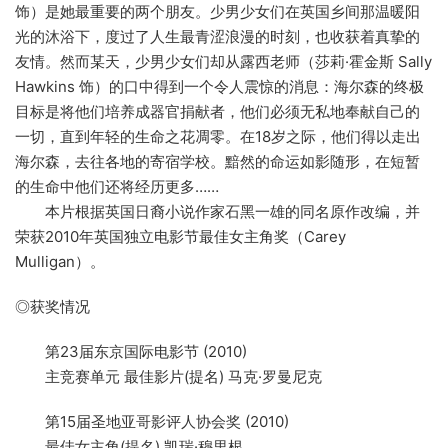
饰）是她最重要的两个朋友。少男少女们在英国乡间那温暖阳
光的沐浴下，度过了人生最青涩浪漫的时刻，也收获着真挚的
友情。然而某天，少男少女们却从露西老师（莎莉·霍金斯 Sally
Hawkins 饰）的口中得到一个令人震惊的消息：海尔森的终极
目标是将他们培养成器官捐献者，他们必须无私地奉献自己的
一切，直到年轻的生命之花凋零。在18岁之际，他们得以走出
海尔森，去往各地的寄宿学校。黯然的命运如影随形，在短暂
的生命中他们还将经历更多……
本片根据英国日裔小说作家石黑一雄的同名原作改编，并
荣获2010年英国独立电影节最佳女主角奖（Carey
Mulligan）。
◎获奖情况
第23届东京国际电影节 (2010)
主竞赛单元 最佳影片(提名) 马克·罗曼尼克
第15届圣地亚哥影评人协会奖 (2010)
最佳女主角(提名) 凯瑞·穆里根