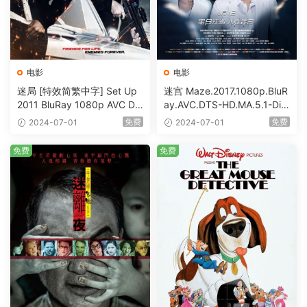
电影
电影
迷局 [特效简繁中字] Set Up
迷宫 Maze.2017.1080p.BluR
2011 BluRay 1080p AVC DT
ay.AVC.DTS-HD.MA.5.1-DiY
S-HD MA5.1-shhaclm@CHD
@HDHome [BDISO 19.7GB]
免费
免费
2024-07-01
2024-07-01
Bits [BDISO 23.09GB]
免费
免费