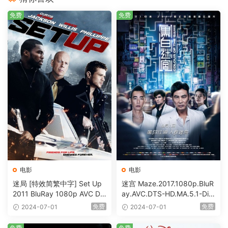
免费
免费
电影
电影
迷局 [特效简繁中字] Set Up
迷宫 Maze.2017.1080p.BluR
2011 BluRay 1080p AVC DT
ay.AVC.DTS-HD.MA.5.1-DiY
S-HD MA5.1-shhaclm@CHD
@HDHome [BDISO 19.7GB]
免费
免费
2024-07-01
2024-07-01
Bits [BDISO 23.09GB]
免费
免费