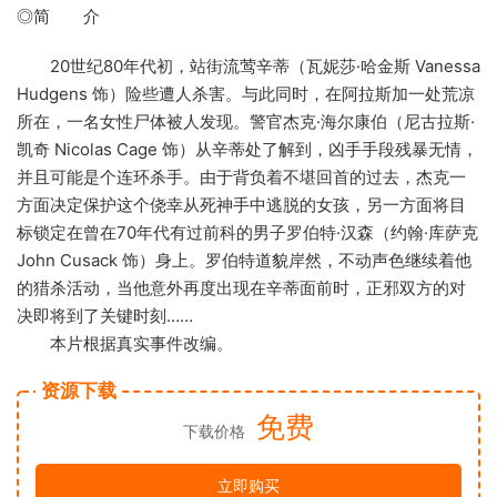
◎简 介
20世纪80年代初，站街流莺辛蒂（瓦妮莎·哈金斯 Vanessa
Hudgens 饰）险些遭人杀害。与此同时，在阿拉斯加一处荒凉
所在，一名女性尸体被人发现。警官杰克·海尔康伯（尼古拉斯·
凯奇 Nicolas Cage 饰）从辛蒂处了解到，凶手手段残暴无情，
并且可能是个连环杀手。由于背负着不堪回首的过去，杰克一
方面决定保护这个侥幸从死神手中逃脱的女孩，另一方面将目
标锁定在曾在70年代有过前科的男子罗伯特·汉森（约翰·库萨克
John Cusack 饰）身上。罗伯特道貌岸然，不动声色继续着他
的猎杀活动，当他意外再度出现在辛蒂面前时，正邪双方的对
决即将到了关键时刻……
本片根据真实事件改编。
资源下载
免费
下载价格
立即购买