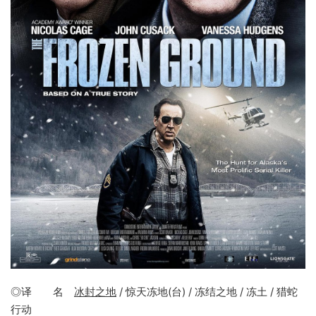
◎译 名
冰封之地
/ 惊天冻地(台) / 冻结之地 / 冻土 / 猎蛇
行动