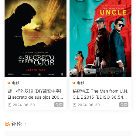
电影
电影
谜一样的双眼 [DIY简繁中字]
秘密特工 The Man from U.N.
El secreto de sus ojos 2009
C.L.E 2015 [BDISO 36.54G
1080p Blu-ray AVC DTS-HD
B]
免费
免费
2024-06-30
2024-06-30
MA 5.1-Softfeng@CHDBits
[BDISO 35.34GB]
评论
1